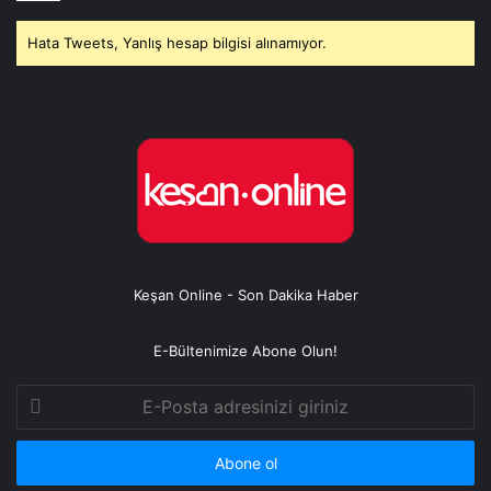
Hata Tweets, Yanlış hesap bilgisi alınamıyor.
Keşan Online - Son Dakika Haber
E-Bültenimize Abone Olun!
E-
Posta
adresinizi
giriniz