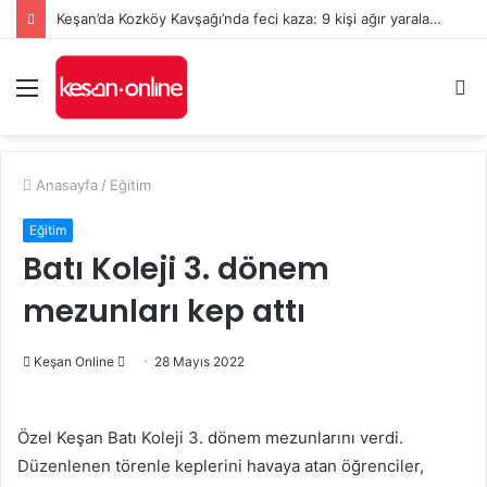
Keşan’da Kozköy Kavşağı’nda feci kaza: 9 kişi ağır yaralandı
Menü
A
y
...
Anasayfa
/
Eğitim
Eğitim
Batı Koleji 3. dönem
mezunları kep attı
Bir
Keşan Online
28 Mayıs 2022
e-
posta
Özel Keşan Batı Koleji 3. dönem mezunlarını verdi.
göndermek
Düzenlenen törenle keplerini havaya atan öğrenciler,