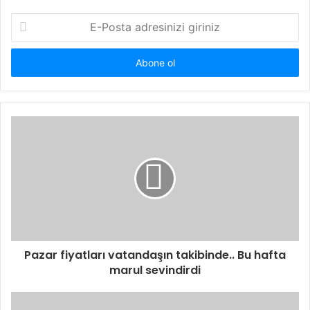
E-
Posta
adresinizi
giriniz
Pazar fiyatları vatandaşın takibinde.. Bu hafta
marul sevindirdi