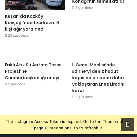
Konağı’nın temeli atıldı
2 gün önce
Keşan’da Kozköy
Kavşağı’nda feci kaza: 9
kişi ağır yaralandı
20 saat önce
Erikli Atık Su Arıtma Tesisi
İl Genel Meclisi’nde
Projesi’ne
Edirne’yi deniz hudut
Cumhurbaşkanlığı onayı
kapısına bir adım daha
yaklaştıran Enez Limanı
2 gün önce
kararı
2 gün önce
The Instagram Access Token is expired, Go to the Theme options
page > Integrations, to to refresh it.