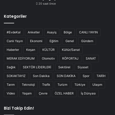
20 saat önce
Kategoriler
#EvdeKal
Anketler
Asayiş
Bölge
CANLI YAYIN
Canlı Yayın
Ekonomi
Eğitim
Genel
Gündem
Haberler
Keşan
KÜLTÜR
Kültür/Sanat
MERAK EDİYORUM
Otomotiv
RÖPORTAJ
SANAT
Sağlık
SEKTÖR LİDERLERİ
Sektörel
Siyaset
SOKAKTAYIZ
Son Dakika
SON DAKİKA
Spor
TARİH
Tarım
Teknoloji
Trafik
Turizm
Türkiye
Ulaşım
Video
Yaşam
Çevre
ÖZEL HABER
İş Dünyası
Bizi Takip Edin!