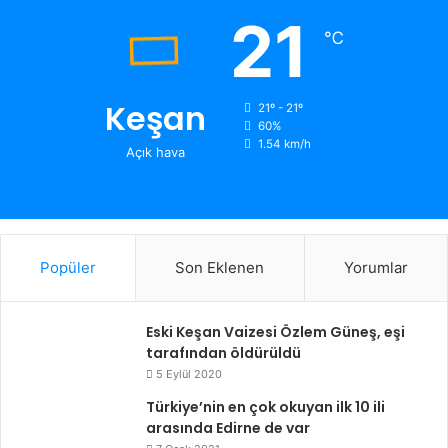
21
℃
Keşan
21º - 21º
60%
1.54 km/h
Açık hava
Popüler
Son Eklenen
Yorumlar
Eski Keşan Vaizesi Özlem Güneş, eşi
tarafından öldürüldü
5 Eylül 2020
Türkiye’nin en çok okuyan ilk 10 ili
arasında Edirne de var