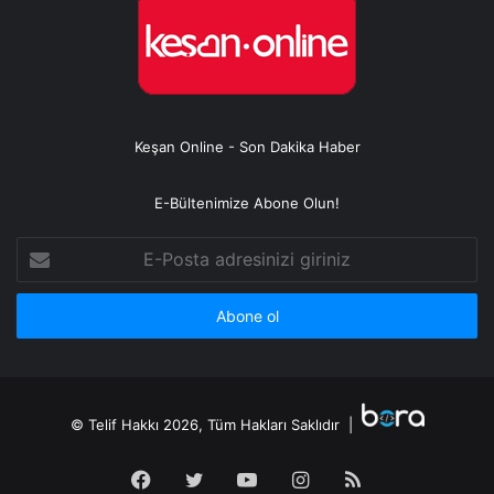
Keşan Online - Son Dakika Haber
E-Bültenimize Abone Olun!
E-
Posta
adresinizi
giriniz
© Telif Hakkı 2026, Tüm Hakları Saklıdır |
Facebook
Twitter
YouTube
Instagram
RSS