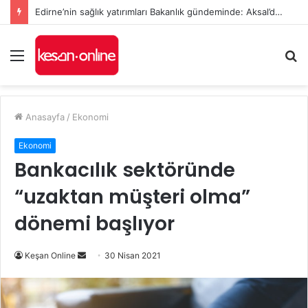
Edirne’nin sağlık yatırımları Bakanlık gündeminde: Aksal’dan Keşan için iki önemli talep
Menü
A
y
...
Anasayfa
/
Ekonomi
Ekonomi
Bankacılık sektöründe
“uzaktan müşteri olma”
dönemi başlıyor
Bir
Keşan Online
30 Nisan 2021
e-
posta
göndermek