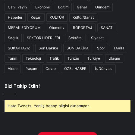
Canlı Yayın
Ekonomi
Eğitim
Genel
Gündem
Haberler
Keşan
KÜLTÜR
Kültür/Sanat
MERAK EDİYORUM
Otomotiv
RÖPORTAJ
SANAT
Sağlık
SEKTÖR LİDERLERİ
Sektörel
Siyaset
SOKAKTAYIZ
Son Dakika
SON DAKİKA
Spor
TARİH
Tarım
Teknoloji
Trafik
Turizm
Türkiye
Ulaşım
Video
Yaşam
Çevre
ÖZEL HABER
İş Dünyası
Bizi Takip Edin!
Hata Tweets, Yanlış hesap bilgisi alınamıyor.