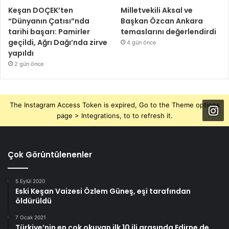
Keşan DOÇEK’ten
Milletvekili Aksal ve
“Dünyanın Çatısı”nda
Başkan Özcan Ankara
tarihi başarı: Pamirler
temaslarını değerlendirdi
geçildi, Ağrı Dağı’nda zirve
4 gün önce
yapıldı
2 gün önce
The Instagram Access Token is expired, Go to the Theme options
page > Integrations, to to refresh it.
Çok Görüntülenenler
5 Eylül 2020
Eski Keşan Vaizesi Özlem Güneş, eşi tarafından
öldürüldü
7 Ocak 2021
Türkiye’nin en çok okuyan ilk 10 ili arasında Edirne de