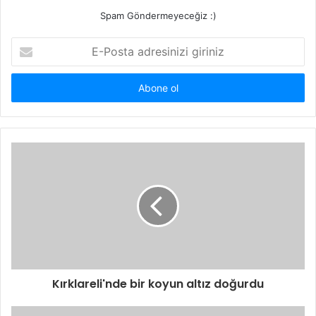
Spam Göndermeyeceğiz :)
E-
Posta
adresinizi
giriniz
Kırklareli'nde bir koyun altız doğurdu