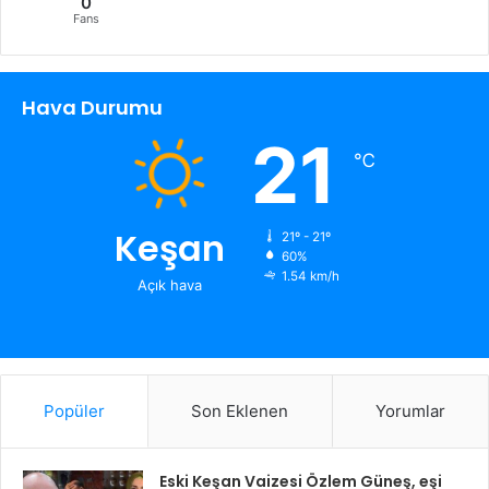
0
Fans
Hava Durumu
21
℃
Keşan
21º - 21º
60%
1.54 km/h
Açık hava
Popüler
Son Eklenen
Yorumlar
Eski Keşan Vaizesi Özlem Güneş, eşi