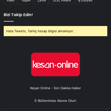
Video
Yaşam
Çevre
ÖZEL HABER
İş Dünyası
Bizi Takip Edin!
Hata Tweets, Yanlış hesap bilgisi alınamıyor.
Keşan Online - Son Dakika Haber
E-Bültenimize Abone Olun!
E-