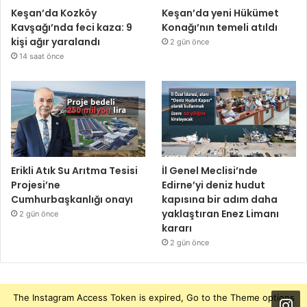
Keşan’da Kozköy
Keşan’da yeni Hükümet
Kavşağı’nda feci kaza: 9
Konağı’nın temeli atıldı
kişi ağır yaralandı
2 gün önce
14 saat önce
Erikli Atık Su Arıtma Tesisi
İl Genel Meclisi’nde
Projesi’ne
Edirne’yi deniz hudut
Cumhurbaşkanlığı onayı
kapısına bir adım daha
yaklaştıran Enez Limanı
2 gün önce
kararı
2 gün önce
The Instagram Access Token is expired, Go to the Theme options