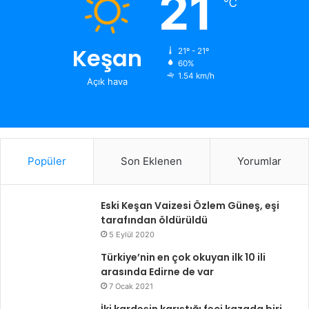
21
℃
Keşan
21º - 21º
60%
1.54 km/h
Açık hava
Popüler
Son Eklenen
Yorumlar
Eski Keşan Vaizesi Özlem Güneş, eşi
tarafından öldürüldü
5 Eylül 2020
Türkiye’nin en çok okuyan ilk 10 ili
arasında Edirne de var
7 Ocak 2021