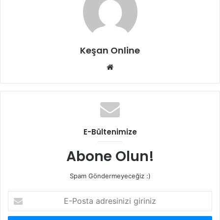
Keşan Online
Web
sitesi
E-Bültenimize
Abone Olun!
Spam Göndermeyeceğiz :)
E-
Posta
adresinizi