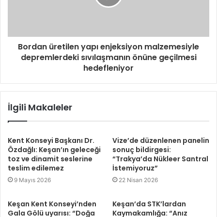
Bordan üretilen yapı enjeksiyon malzemesiyle
depremlerdeki sıvılaşmanın önüne geçilmesi
hedefleniyor
İlgili Makaleler
Kent Konseyi Başkanı Dr.
Vize’de düzenlenen panelin
Özdağlı: Keşan’ın geleceği
sonuç bildirgesi:
toz ve dinamit seslerine
“Trakya’da Nükleer Santral
teslim edilemez
İstemiyoruz”
9 Mayıs 2026
22 Nisan 2026
Keşan Kent Konseyi’nden
Keşan’da STK’lardan
Gala Gölü uyarısı: “Doğa
Kaymakamlığa: “Anız