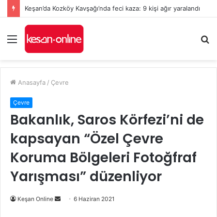
Keşan’da Kozköy Kavşağı’nda feci kaza: 9 kişi ağır yaralandı
Menü
A
y
...
Anasayfa
/
Çevre
Çevre
Bakanlık, Saros Körfezi’ni de
kapsayan “Özel Çevre
Koruma Bölgeleri Fotoğfraf
Yarışması” düzenliyor
Bir
Keşan Online
6 Haziran 2021
e-