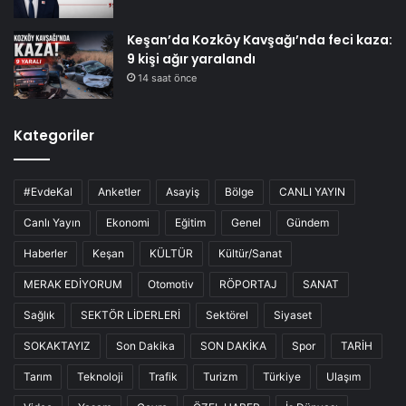
Keşan’da Kozköy Kavşağı’nda feci kaza:
9 kişi ağır yaralandı
14 saat önce
Kategoriler
#EvdeKal
Anketler
Asayiş
Bölge
CANLI YAYIN
Canlı Yayın
Ekonomi
Eğitim
Genel
Gündem
Haberler
Keşan
KÜLTÜR
Kültür/Sanat
MERAK EDİYORUM
Otomotiv
RÖPORTAJ
SANAT
Sağlık
SEKTÖR LİDERLERİ
Sektörel
Siyaset
SOKAKTAYIZ
Son Dakika
SON DAKİKA
Spor
TARİH
Tarım
Teknoloji
Trafik
Turizm
Türkiye
Ulaşım