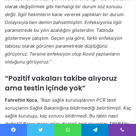
olarak değiştirmek gibi herhangi bir durum söz konusu
değil. İlgili hekimlerin karar vererek yaptıkları bir durum.
Dolayısıyla ben demin bahsetmiştim. Enfeksiyonla ilgili
parametrede bu yılın azaldığını gösterdim. Tabloda
göstermeye çalıştım. Geçen yıla göre, farklı enfeksiyon
tablosu olarak görünen parametrede düştüğünü
görüyoruz. Tersine enfeksiyon olup Kovid yazılanların
olduğunu görüyoruz.”
“Pozitif vakaları takibe alıyoruz
ama testin içinde yok”
Fahrettin Koca
,
“Bazı sağlık kuruluşlarının PCR testi
sonuçlarını Sağlık Bakanlığına bildirmediği belirtilmişti. Kaç
sağlık kuruluşu, kaç sonucu bildirmedi. Bu tablo nasıl
değişti? Basın mensupları düzenli test oluyorlar, TBMM’de
ve Külliye’de testler yapılıyor. Bu testler buna dahil mi?”
Facebook
Twitter
WhatsApp
Telegram
Viber