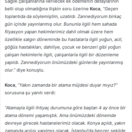
Sağlık çalışanlarına verilecek ek ödemenin detaylarının
belli olup olmadığına ilişkin soru üzerine
Koca
,
“Geçen
toplantıda da söylemiştim, uzatıldı. Zannediyorum birkaç
gün içinde yayınlanmış olur. Bununla ilgili hem sahada
filyasyon yapan hekimlerimiz dahil olmak üzere hem
özellikle salgın döneminde bu hastalarla ilgili yoğun, acil,
göğüs hastalıkları, dahiliye, çocuk ve benzeri gibi yoğun
çalışan hekimlerle ilgili, çalışanlarla ilgili bir düzenleme
yapıldı. Zannediyorum önümüzdeki günlerde yayınlanmış
olur.”
diye konuştu.
Koca
,
“Yakın zamanda bir atama müjdesi duyar mıyız?”
sorusuna şu yanıtı verdi:
“Atamayla ilgili ihtiyaç durumuna göre baştan 4 ay önce bir
atama dönemi yaşamıştık. Ama önümüzdeki dönemde
devreye girecek hastanelerimiz olacak. Konya açıldı, yakın
zamanda açılışı yapılmış olacak. İstanbul’da benzer şekilde