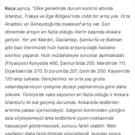
Koca
ayrıca,
“Ülke genelinde durum kontrol altında.
İstanbul, Trakya ve Ege Bölgesi’nde ciddi bir artış yok. Orta
Anadolu ve Güneydoğu’da maalesef artış var. Son
dönemde artışın en fazla olduğu illerin başında Ankara
geliyor. Yer yer Mardin, Gaziantep, Şanlıurfa ve Batman
gibi bazı illerimizde hızlı hasta artışına bağlı hastane
sıkıntısı yaşandı. Hızlı müdahaleyle sorunlar aşılmaktadır.
(Filyasyon) Konya’da 460, Şanlıurfa’da 200, Mardin’de 111,
Diyarbakır’da 370, Erzurum’da 207, İzmir’de 350, Kayseri’de
120 ekip sahada. Gençlerimiz ve orta yaş grubu
vatandaşlarımızın iyileşme düzeyi yaşlılarımıza göre daha
yüksek. Türkiye’de vaka sayısının en fazla olduğu il Ankara.
İstanbul’u iki kat geçmiş durumda. Ankara’da tedbirleri
artırma çabası içerisindeyiz. Salgının kontrolden çıktığını
asla söyleyemeyiz ama tedbirlere uyum noktasında
hassasiyet göstermezsek, sonucu farklı olabilir. Web
sayfamız daha fazla bilgiyle güncellendi, bundan sonra