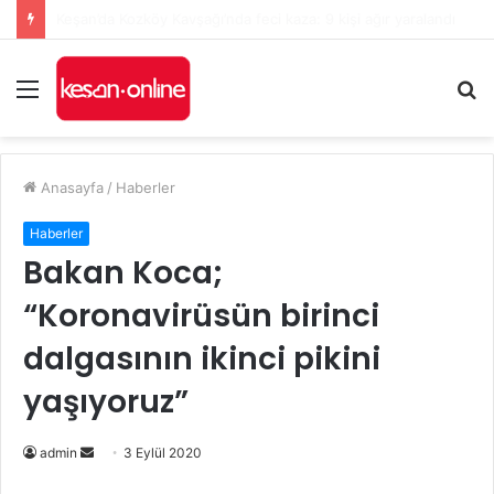
Keşan’da yeni Hükümet Konağı’nın temeli atıldı
Menü
A
y
...
Anasayfa
/
Haberler
Haberler
Bakan Koca;
“Koronavirüsün birinci
dalgasının ikinci pikini
yaşıyoruz”
Bir
admin
3 Eylül 2020
e-