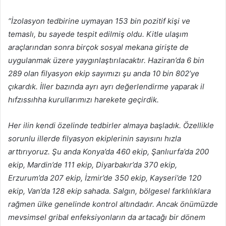
“İzolasyon tedbirine uymayan 153 bin pozitif kişi ve
temaslı, bu sayede tespit edilmiş oldu. Kitle ulaşım
araçlarından sonra birçok sosyal mekana girişte de
uygulanmak üzere yaygınlaştırılacaktır. Haziran’da 6 bin
289 olan filyasyon ekip sayımızı şu anda 10 bin 802’ye
çıkardık. İller bazında ayrı ayrı değerlendirme yaparak il
hıfzıssıhha kurullarımızı harekete geçirdik.
Her ilin kendi özelinde tedbirler almaya başladık. Özellikle
sorunlu illerde filyasyon ekiplerinin sayısını hızla
arttırıyoruz. Şu anda Konya’da 460 ekip, Şanlıurfa’da 200
ekip, Mardin’de 111 ekip, Diyarbakır’da 370 ekip,
Erzurum’da 207 ekip, İzmir’de 350 ekip, Kayseri’de 120
ekip, Van’da 128 ekip sahada. Salgın, bölgesel farklılıklara
rağmen ülke genelinde kontrol altındadır. Ancak önümüzde
mevsimsel gribal enfeksiyonların da artacağı bir dönem