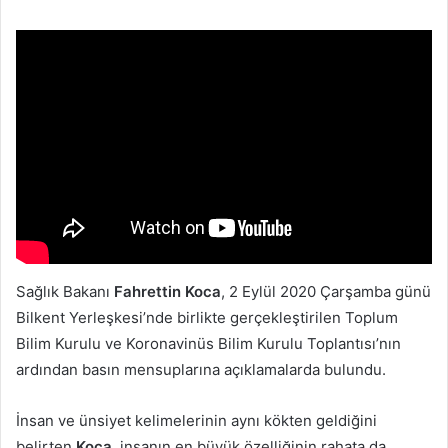
posta
göndermek
Sağlık Bakanı
Fahrettin Koca
, 2 Eylül 2020 Çarşamba günü
Bilkent Yerleşkesi’nde birlikte gerçekleştirilen Toplum
Bilim Kurulu ve Koronavinüs Bilim Kurulu Toplantısı’nın
ardından basın mensuplarına açıklamalarda bulundu.
İnsan ve ünsiyet kelimelerinin aynı kökten geldiğini
belirten
Koca
, insanın en büyük özelliğinin rahata da