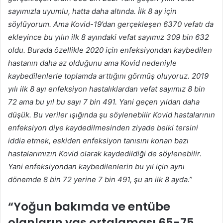
sayımızla uyumlu, hatta daha altında. İlk 8 ay için
söylüyorum. Ama Kovid-19’dan gerçekleşen 6370 vefatı da
ekleyince bu yılın ilk 8 ayındaki vefat sayımız 309 bin 632
oldu. Burada özellikle 2020 için enfeksiyondan kaybedilen
hastanın daha az olduğunu ama Kovid nedeniyle
kaybedilenlerle toplamda arttığını görmüş oluyoruz. 2019
yılı ilk 8 ayı enfeksiyon hastalıklardan vefat sayımız 8 bin
72 ama bu yıl bu sayı 7 bin 491. Yani geçen yıldan daha
düşük. Bu veriler ışığında şu söylenebilir Kovid hastalarının
enfeksiyon diye kaydedilmesinden ziyade belki tersini
iddia etmek, eskiden enfeksiyon tanısını konan bazı
hastalarımızın Kovid olarak kaydedildiği de söylenebilir.
Yani enfeksiyondan kaybedilenlerin bu yıl için aynı
dönemde 8 bin 72 yerine 7 bin 491, şu an ilk 8 ayda.”
“Yoğun bakımda ve entübe
olanların yaş ortalaması 65-75