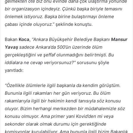
gelmekten öte biz onu evinde daha çok ulaştırma yönünde
bir organizasyon içindeyiz. Çünkü başka biriyle temasını
önlemek istiyoruz. Başka birine bulaştırmayı önleme
çabası içinde oluyoruz.”
şeklinde konuştu.
Bakan
Koca
,
“Ankara Büyükşehir Belediye Başkanı
Mansur
Yavaş
sadece Ankara’da 500’ün üzerinde ölüm
gerçekleştiğini ve şeffaf olunmadığını belirtmişti. Bu
iddialara ne cevap veriyorsunuz?”
sorusunu şöyle
yanıtladı:
“Özellikle ölümlerle ilgili başkanla da kendim görüştüm.
Bununla ilgili rakamları her gün veriyoruz. Bu ölüm
rakamlarıyla ilgili bir hekimin kendi tanısıyla söz konusu
oluyor. Bizim herhangi merkezden bir müdahalemizle söz
konusu olmuyor. Ama primer yani Kovid’den mi veya
sekonder olarak olmak durumu için gerektiğinde
komisyonlar kurulabiliyor. Ama bununla ilgili bizim Bakanlık