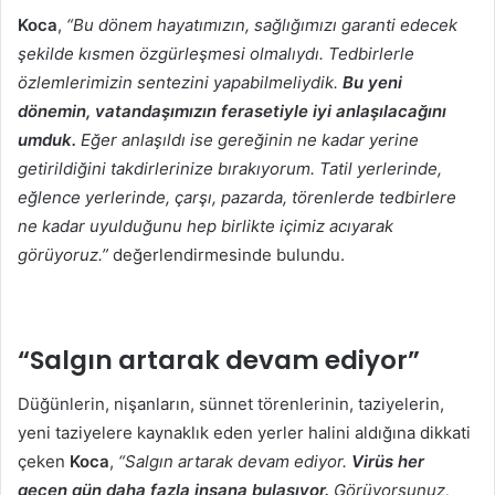
Koca
,
“Bu dönem hayatımızın, sağlığımızı garanti edecek
şekilde kısmen özgürleşmesi olmalıydı. Tedbirlerle
özlemlerimizin sentezini yapabilmeliydik.
Bu
yeni
dönemin, vatandaşımızın ferasetiyle iyi anlaşılacağını
umduk.
Eğer anlaşıldı ise gereğinin ne kadar yerine
getirildiğini takdirlerinize bırakıyorum. Tatil yerlerinde,
eğlence yerlerinde, çarşı, pazarda, törenlerde tedbirlere
ne kadar uyulduğunu hep birlikte içimiz acıyarak
görüyoruz.”
değerlendirmesinde bulundu.
“Salgın artarak devam ediyor”
Düğünlerin, nişanların, sünnet törenlerinin, taziyelerin,
yeni taziyelere kaynaklık eden yerler halini aldığına dikkati
çeken
Koca
,
“Salgın artarak devam ediyor.
Virüs her
geçen gün daha fazla insana bulaşıyor.
Görüyorsunuz,