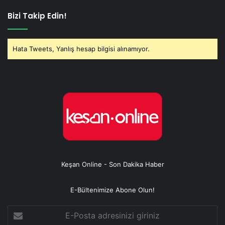
Bizi Takip Edin!
Hata Tweets, Yanlış hesap bilgisi alınamıyor.
Keşan Online - Son Dakika Haber
E-Bültenimize Abone Olun!
E-
Posta