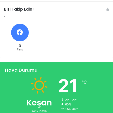
Bizi Takip Edin!
0
Fans
Hava Durumu
21
℃
Keşan
21º - 21º
60%
1.54 km/h
Açık hava