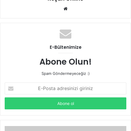
Web
sitesi
E-Bültenimize
Abone Olun!
Spam Göndermeyeceğiz :)
E-
Posta
adresinizi
giriniz