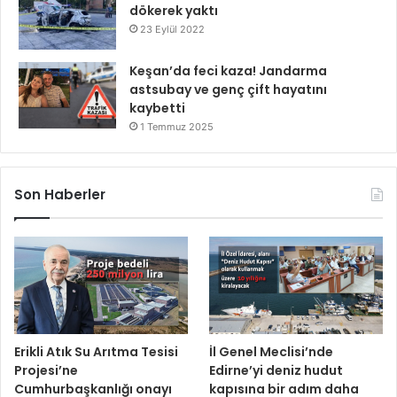
dökerek yaktı
23 Eylül 2022
Keşan’da feci kaza! Jandarma
astsubay ve genç çift hayatını
kaybetti
1 Temmuz 2025
Son Haberler
Erikli Atık Su Arıtma Tesisi
İl Genel Meclisi’nde
Projesi’ne
Edirne’yi deniz hudut
Cumhurbaşkanlığı onayı
kapısına bir adım daha