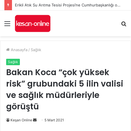
Erikli Atık Su Arıtma Tesisi Projesi’ne Cumhurbaşkanlığı onayı
Menü
A
y
...
Anasayfa
/
Sağlık
Sağlık
Bakan Koca “çok yüksek
risk” grubundaki 5 ilin valisi
ve sağlık müdürleriyle
görüştü
Bir
Keşan Online
5 Mart 2021
e-