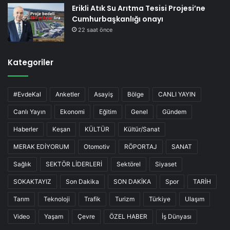
Erikli Atık Su Arıtma Tesisi Projesi’ne
Cumhurbaşkanlığı onayı
22 saat önce
Kategoriler
#EvdeKal
Anketler
Asayiş
Bölge
CANLI YAYIN
Canlı Yayın
Ekonomi
Eğitim
Genel
Gündem
Haberler
Keşan
KÜLTÜR
Kültür/Sanat
MERAK EDİYORUM
Otomotiv
RÖPORTAJ
SANAT
Sağlık
SEKTÖR LİDERLERİ
Sektörel
Siyaset
SOKAKTAYIZ
Son Dakika
SON DAKİKA
Spor
TARİH
Tarım
Teknoloji
Trafik
Turizm
Türkiye
Ulaşım
Video
Yaşam
Çevre
ÖZEL HABER
İş Dünyası