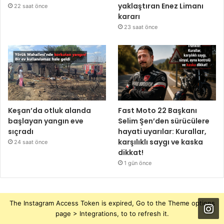
yaklaştıran Enez Limanı
22 saat önce
kararı
23 saat önce
Keşan’da otluk alanda
Fast Moto 22 Başkanı
başlayan yangın eve
Selim Şen’den sürücülere
sıçradı
hayati uyarılar: Kurallar,
karşılıklı saygı ve kaska
24 saat önce
dikkat!
1 gün önce
The Instagram Access Token is expired, Go to the Theme options
page > Integrations, to to refresh it.