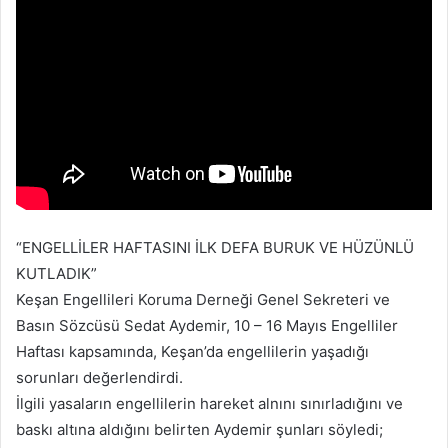
-
p
o
s
t
a
g
ö
n
d
“ENGELLİLER HAFTASINI İLK DEFA BURUK VE HÜZÜNLÜ
e
KUTLADIK”
r
Keşan Engellileri Koruma Derneği Genel Sekreteri ve
m
Basın Sözcüsü Sedat Aydemir, 10 – 16 Mayıs Engelliler
e
Haftası kapsamında, Keşan’da engellilerin yaşadığı
k
sorunları değerlendirdi.
İlgili yasaların engellilerin hareket alnını sınırladığını ve
baskı altına aldığını belirten Aydemir şunları söyledi;