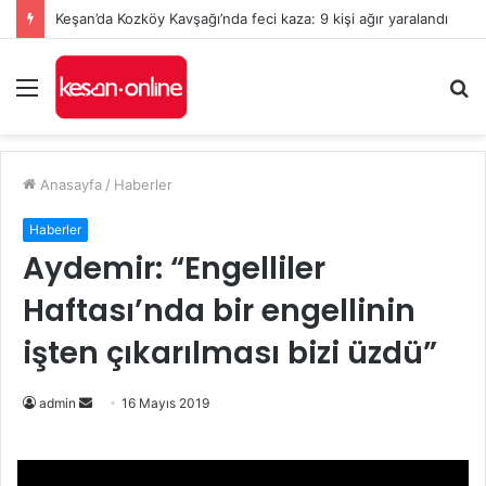
Keşan’da Kozköy Kavşağı’nda feci kaza: 9 kişi ağır yaralandı
Menü
A
y
...
Anasayfa
/
Haberler
Haberler
Aydemir: “Engelliler
Haftası’nda bir engellinin
işten çıkarılması bizi üzdü”
admin
B
16 Mayıs 2019
i
r
e