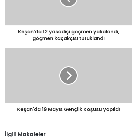
i
n
i
z
i
Keşan'da 12 yasadışı göçmen yakalandı,
g
göçmen kaçakçısı tutuklandı
i
r
i
n
i
z
Keşan'da 19 Mayıs Gençlik Koşusu yapıldı
İlgili Makaleler