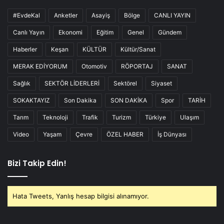
#EvdeKal
Anketler
Asayiş
Bölge
CANLI YAYIN
Canlı Yayın
Ekonomi
Eğitim
Genel
Gündem
Haberler
Keşan
KÜLTÜR
Kültür/Sanat
MERAK EDİYORUM
Otomotiv
RÖPORTAJ
SANAT
Sağlık
SEKTÖR LİDERLERİ
Sektörel
Siyaset
SOKAKTAYIZ
Son Dakika
SON DAKİKA
Spor
TARİH
Tarım
Teknoloji
Trafik
Turizm
Türkiye
Ulaşım
Video
Yaşam
Çevre
ÖZEL HABER
İş Dünyası
Bizi Takip Edin!
Hata Tweets, Yanlış hesap bilgisi alınamıyor.