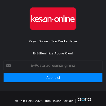
Keşan Online - Son Dakika Haber
E-Bültenimize Abone Olun!
E-
Posta
adresinizi
giriniz
© Telif Hakkı 2026, Tüm Hakları Saklıdır |