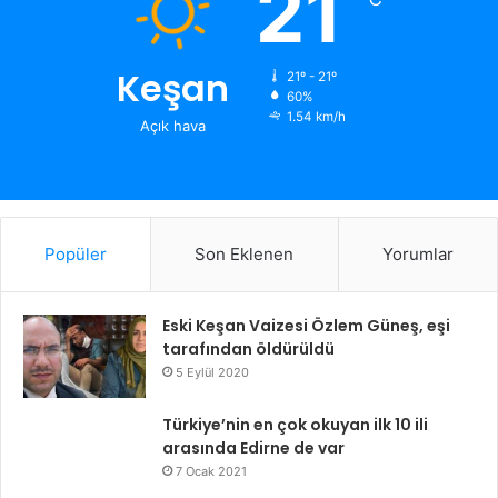
21
Keşan
21º - 21º
60%
1.54 km/h
Açık hava
Popüler
Son Eklenen
Yorumlar
Eski Keşan Vaizesi Özlem Güneş, eşi
tarafından öldürüldü
5 Eylül 2020
Türkiye’nin en çok okuyan ilk 10 ili
arasında Edirne de var
7 Ocak 2021