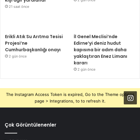
21 saat önce
Erikli Atık Su Arıtma Tesisi
İl Genel Meclisi’nde
Projesi’ne
Edirne’yi deniz hudut
Cumhurbaşkanlığı onayı
kapısına bir adım daha
yaklaştıran Enez Limanı
2 gün önce
kararı
2 gün önce
The Instagram Access Token is expired, Go to the Theme options
page > Integrations, to to refresh it.
Çok Görüntülenenler