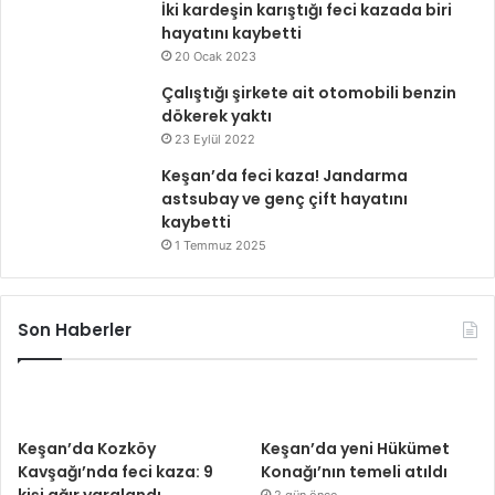
İki kardeşin karıştığı feci kazada biri
hayatını kaybetti
20 Ocak 2023
Çalıştığı şirkete ait otomobili benzin
dökerek yaktı
23 Eylül 2022
Keşan’da feci kaza! Jandarma
astsubay ve genç çift hayatını
kaybetti
1 Temmuz 2025
Son Haberler
Keşan’da Kozköy
Keşan’da yeni Hükümet
Kavşağı’nda feci kaza: 9
Konağı’nın temeli atıldı
kişi ağır yaralandı
2 gün önce