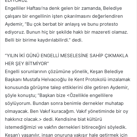
EDİYORUZ”
Engelliler Haftası’na denk gelen bir zamanda, Belediye
çalışanı bir engellinin işten çıkarılmasını değerlendiren
Aydemir, “Bu çok berbat bir anlayış ve bunu protesto
ediyoruz. Bunun hiç bir şekilde haklı bir mazereti olamaz.
Belli bir birime kaydırılabilirdi.” dedi.
“YILIN İKİ GÜNÜ ENGELLİ MESELESİNE SAHİP ÇIKMAKLA
HER ŞEY BİTMİYOR”
Engelli sorunlarının çözümüne yönelik, Keşan Belediye
Başkanı Mustafa Helvacıoğlu ile Kent Protokolü imzalamak
konusunda görüşme talep ettiklerini dile getiren Aydemir,
şöyle konuştu; “Başkan bize <Özellikle engellilere
söylüyorum. Bundan sonra benimle dernekler muhatap
olmayacak. Ben Vakıf kuracağım. Vakıf yönetiminde bir oy
hakkınız olacak.> dedi. Kendisine biat kültürü
istemediğimizi ve vakfın dernekleri bitireceğini söyledik.
Keşan’ı yaşanılır, insan onuruna yakışır hale getirmek için