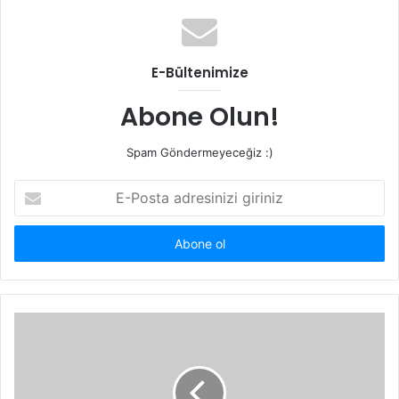
s
i
t
E-Bültenimize
e
s
Abone Olun!
i
Spam Göndermeyeceğiz :)
E
-
P
o
s
t
a
a
d
r
e
s