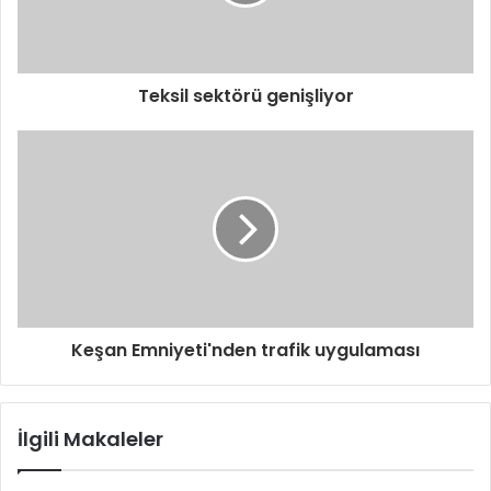
i
n
i
z
i
Teksil sektörü genişliyor
g
i
r
i
n
i
z
Keşan Emniyeti'nden trafik uygulaması
İlgili Makaleler