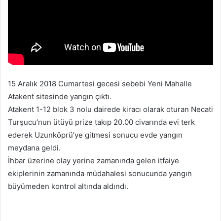
s
t
a
g
ö
n
d
15 Aralık 2018 Cumartesi gecesi sebebi Yeni Mahalle
e
Atakent sitesinde yangın çıktı.
r
Atakent 1-12 blok 3 nolu dairede kiracı olarak oturan Necati
m
Turşucu’nun ütüyü prize takıp 20.00 civarında evi terk
e
ederek Uzunköprü’ye gitmesi sonucu evde yangın
k
meydana geldi.
İhbar üzerine olay yerine zamanında gelen itfaiye
ekiplerinin zamanında müdahalesi sonucunda yangın
büyümeden kontrol altında aldındı.