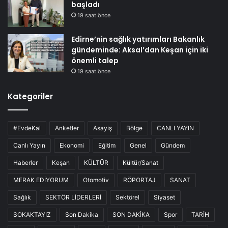
başladı
19 saat önce
Edirne’nin sağlık yatırımları Bakanlık
gündeminde: Aksal’dan Keşan için iki
önemli talep
19 saat önce
Kategoriler
#EvdeKal
Anketler
Asayiş
Bölge
CANLI YAYIN
Canlı Yayın
Ekonomi
Eğitim
Genel
Gündem
Haberler
Keşan
KÜLTÜR
Kültür/Sanat
MERAK EDİYORUM
Otomotiv
RÖPORTAJ
SANAT
Sağlık
SEKTÖR LİDERLERİ
Sektörel
Siyaset
SOKAKTAYIZ
Son Dakika
SON DAKİKA
Spor
TARİH