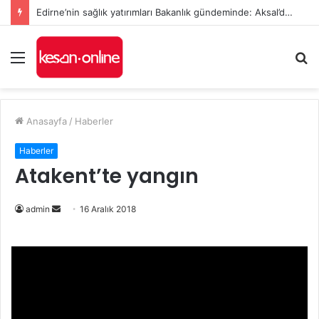
Edirne’nin sağlık yatırımları Bakanlık gündeminde: Aksal’dan Keşan için iki önemli talep
Menü
A
y
...
Anasayfa
/
Haberler
Haberler
Atakent’te yangın
admin
B
16 Aralık 2018
i
r
e
-
p
o