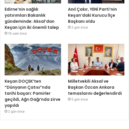
Edirne’nin sağlık
Anıl Çakır, YENİ Parti’nin
yatırımları Bakanlık
Keşan’daki Kurucu İlçe
gündeminde: Aksal’dan
Başkanı oldu
Keşan için iki önemli talep
2 gün önce
19 saat önce
Keşan DOÇEK’ten
Milletvekili Aksal ve
“Dünyanın Çatısı”nda
Başkan Özcan Ankara
tarihi başarı: Pamirler
temaslarını değerlendirdi
geçildi, Ağrı Dağı’nda zirve
5 gün önce
yapıldı
2 gün önce