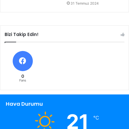
31 Temmuz 2024
Bizi Takip Edin!
0
Fans
Hava Durumu
21
℃