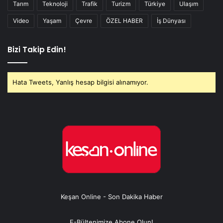
Tarım
Teknoloji
Trafik
Turizm
Türkiye
Ulaşım
Video
Yaşam
Çevre
ÖZEL HABER
İş Dünyası
Bizi Takip Edin!
Hata Tweets, Yanlış hesap bilgisi alınamıyor.
Keşan Online - Son Dakika Haber
E-Bültenimize Abone Olun!