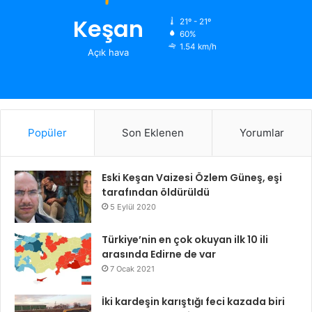
Keşan
21º - 21º
60%
1.54 km/h
Açık hava
Popüler
Son Eklenen
Yorumlar
Eski Keşan Vaizesi Özlem Güneş, eşi
tarafından öldürüldü
5 Eylül 2020
Türkiye’nin en çok okuyan ilk 10 ili
arasında Edirne de var
7 Ocak 2021
İki kardeşin karıştığı feci kazada biri