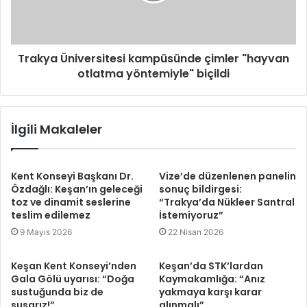
Trakya Üniversitesi kampüsünde çimler "hayvan
otlatma yöntemiyle" biçildi
İlgili Makaleler
Kent Konseyi Başkanı Dr.
Vize’de düzenlenen panelin
Özdağlı: Keşan’ın geleceği
sonuç bildirgesi:
toz ve dinamit seslerine
“Trakya’da Nükleer Santral
teslim edilemez
İstemiyoruz”
9 Mayıs 2026
22 Nisan 2026
Keşan Kent Konseyi’nden
Keşan’da STK’lardan
Gala Gölü uyarısı: “Doğa
Kaymakamlığa: “Anız
sustuğunda biz de
yakmaya karşı karar
susarız!”
alınmalı”