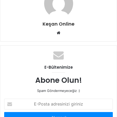
Keşan Online
Web
sitesi
E-Bültenimize
Abone Olun!
Spam Göndermeyeceğiz :)
E-
Posta
adresinizi