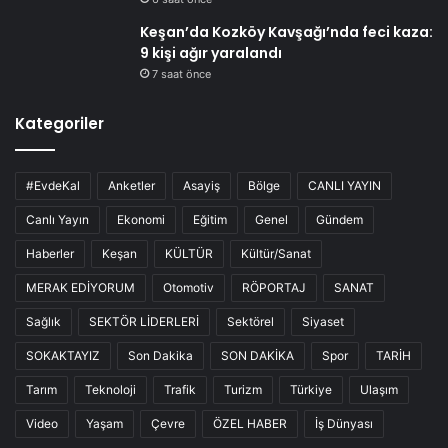
Keşan’da Kozköy Kavşağı’nda feci kaza:
9 kişi ağır yaralandı
7 saat önce
Kategoriler
#EvdeKal
Anketler
Asayiş
Bölge
CANLI YAYIN
Canlı Yayın
Ekonomi
Eğitim
Genel
Gündem
Haberler
Keşan
KÜLTÜR
Kültür/Sanat
MERAK EDİYORUM
Otomotiv
RÖPORTAJ
SANAT
Sağlık
SEKTÖR LİDERLERİ
Sektörel
Siyaset
SOKAKTAYIZ
Son Dakika
SON DAKİKA
Spor
TARİH
Tarım
Teknoloji
Trafik
Turizm
Türkiye
Ulaşım
Video
Yaşam
Çevre
ÖZEL HABER
İş Dünyası