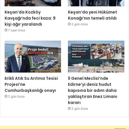
Keşan’da Kozköy
Keşan’da yeni Hükümet
Kavşağı’nda feci kaza: 9
Konağı’nın temeli atıldı
kişi ağır yaralandı
2 gün önce
7 saat önce
Erikli Atık Su Arıtma Tesisi
İl Genel Meclisi’nde
Projesi’ne
Edirne’yi deniz hudut
Cumhurbaşkanlığı onayı
kapısına bir adım daha
yaklaştıran Enez Limanı
2 gün önce
kararı
2 gün önce