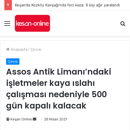
Keşan’da Kozköy Kavşağı’nda feci kaza: 9 kişi ağır yaralandı
Menü
A
y
...
Anasayfa
/
Çevre
Çevre
Assos Antik Limanı’ndaki
işletmeler kaya ıslahı
çalışması nedeniyle 500
gün kapalı kalacak
Bir
Keşan Online
26 Nisan 2021
e-