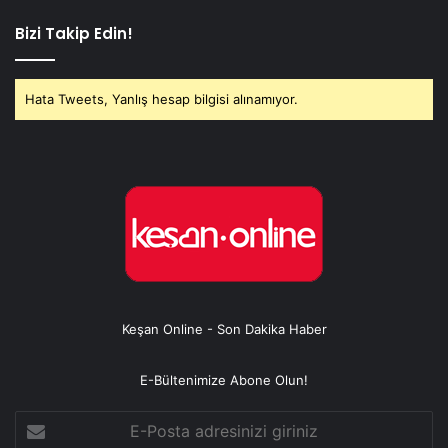
Bizi Takip Edin!
Hata Tweets, Yanlış hesap bilgisi alınamıyor.
Keşan Online - Son Dakika Haber
E-Bültenimize Abone Olun!
E-
Posta