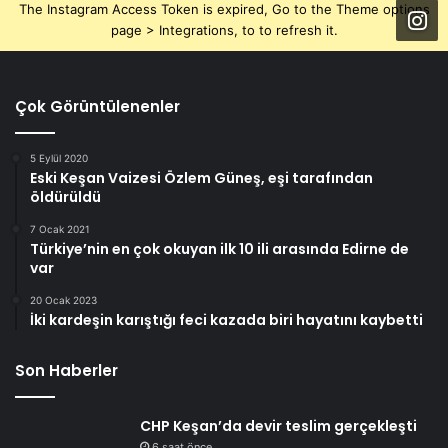
The Instagram Access Token is expired, Go to the Theme options
page > Integrations, to to refresh it.
Çok Görüntülenenler
5 Eylül 2020
Eski Keşan Vaizesi Özlem Güneş, eşi tarafından
öldürüldü
7 Ocak 2021
Türkiye’nin en çok okuyan ilk 10 ili arasında Edirne de
var
20 Ocak 2023
İki kardeşin karıştığı feci kazada biri hayatını kaybetti
Son Haberler
CHP Keşan’da devir teslim gerçekleşti
6 saat önce