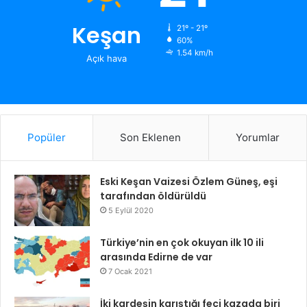
Keşan
21º - 21º
60%
1.54 km/h
Açık hava
Popüler
Son Eklenen
Yorumlar
Eski Keşan Vaizesi Özlem Güneş, eşi
tarafından öldürüldü
5 Eylül 2020
Türkiye’nin en çok okuyan ilk 10 ili
arasında Edirne de var
7 Ocak 2021
İki kardeşin karıştığı feci kazada biri