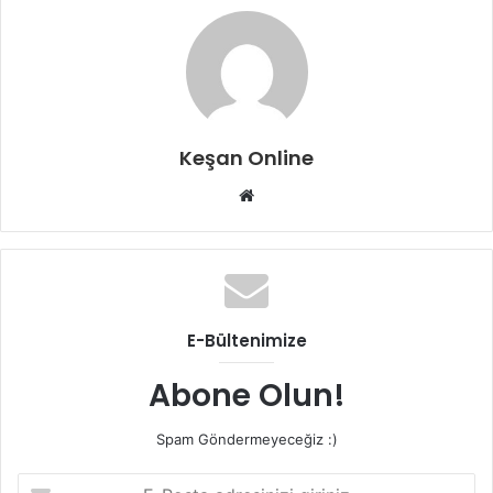
Keşan Online
Web
sitesi
E-Bültenimize
Abone Olun!
Spam Göndermeyeceğiz :)
E-