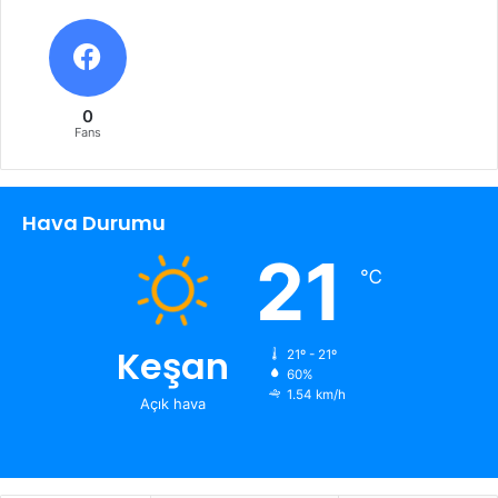
0
Fans
Hava Durumu
21
℃
Keşan
21º - 21º
60%
1.54 km/h
Açık hava