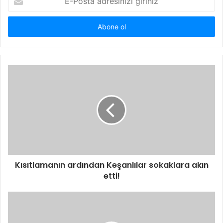
Posta
adresinizi
giriniz
Kısıtlamanın ardından Keşanlılar sokaklara akın
etti!