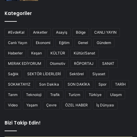
Kategoriler
#EvdeKal
Anketler
Asayiş
Bölge
CANLI YAYIN
Canlı Yayın
Ekonomi
Eğitim
Genel
Gündem
Haberler
Keşan
KÜLTÜR
Kültür/Sanat
MERAK EDİYORUM
Otomotiv
RÖPORTAJ
SANAT
Sağlık
SEKTÖR LİDERLERİ
Sektörel
Siyaset
SOKAKTAYIZ
Son Dakika
SON DAKİKA
Spor
TARİH
Tarım
Teknoloji
Trafik
Turizm
Türkiye
Ulaşım
Video
Yaşam
Çevre
ÖZEL HABER
İş Dünyası
Bizi Takip Edin!