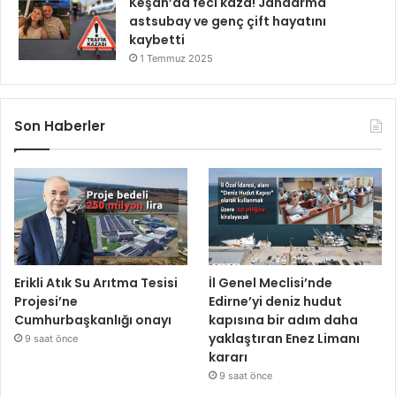
Keşan’da feci kaza! Jandarma
astsubay ve genç çift hayatını
kaybetti
1 Temmuz 2025
Son Haberler
Erikli Atık Su Arıtma Tesisi
İl Genel Meclisi’nde
Projesi’ne
Edirne’yi deniz hudut
Cumhurbaşkanlığı onayı
kapısına bir adım daha
yaklaştıran Enez Limanı
9 saat önce
kararı
9 saat önce