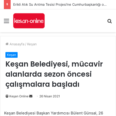
Erikli Atık Su Arıtma Tesisi Projesi’ne Cumhurbaşkanlığı onayı
Menü
A
y
...
Anasayfa
/
Keşan
Keşan
Keşan Belediyesi, mücavir
alanlarda sezon öncesi
çalışmalara başladı
Bir
Keşan Online
26 Nisan 2021
e-
posta
Keşan Belediyesi Başkan Yardımcısı Bülent Günsal, 26
göndermek