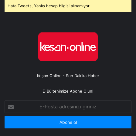
Hata Tweets, Yanlış hesap bilgisi alınamıyor.
Keşan Online - Son Dakika Haber
E-Bültenimize Abone Olun!
E-
Posta
adresinizi
giriniz