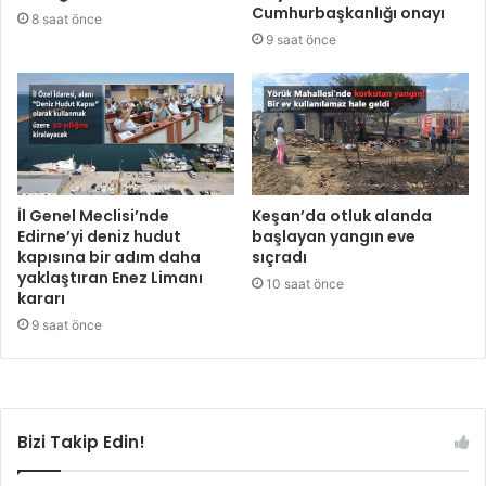
Cumhurbaşkanlığı onayı
8 saat önce
9 saat önce
İl Genel Meclisi’nde
Keşan’da otluk alanda
Edirne’yi deniz hudut
başlayan yangın eve
kapısına bir adım daha
sıçradı
yaklaştıran Enez Limanı
10 saat önce
kararı
9 saat önce
Bizi Takip Edin!