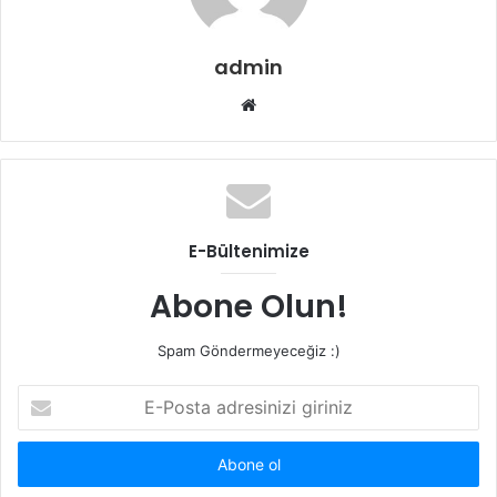
admin
Web
sitesi
E-Bültenimize
Abone Olun!
Spam Göndermeyeceğiz :)
E-
Posta
adresinizi
giriniz