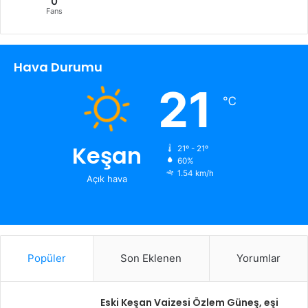
0
Fans
Hava Durumu
21
℃
Keşan
21º - 21º
60%
1.54 km/h
Açık hava
Popüler
Son Eklenen
Yorumlar
Eski Keşan Vaizesi Özlem Güneş, eşi