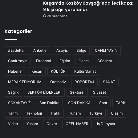
Keşan’da Kozköy Kavşağı’nda feci kaza:
9 kişi ağır yaralandı
20 saat önce
Kategoriler
#EvdeKal
Anketler
Asayiş
Bölge
CANLI YAYIN
Canlı Yayın
Ekonomi
Eğitim
Genel
Gündem
Haberler
Keşan
KÜLTÜR
Kültür/Sanat
MERAK EDİYORUM
Otomotiv
RÖPORTAJ
SANAT
Sağlık
SEKTÖR LİDERLERİ
Sektörel
Siyaset
SOKAKTAYIZ
Son Dakika
SON DAKİKA
Spor
TARİH
Tarım
Teknoloji
Trafik
Turizm
Türkiye
Ulaşım
Video
Yaşam
Çevre
ÖZEL HABER
İş Dünyası