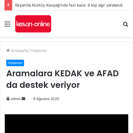
Keşan’da Kozköy Kavşağı’nda feci kaza: 9 kişi ağır yaralandı
Menü
A
y
...
Anasayfa
/
Haberler
Haberler
Aramalara KEDAK ve AFAD
da destek veriyor
Bir
admin
6 Ağustos 2020
e-
posta
göndermek