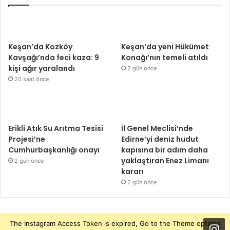
Keşan’da Kozköy
Keşan’da yeni Hükümet
Kavşağı’nda feci kaza: 9
Konağı’nın temeli atıldı
kişi ağır yaralandı
2 gün önce
20 saat önce
Erikli Atık Su Arıtma Tesisi
İl Genel Meclisi’nde
Projesi’ne
Edirne’yi deniz hudut
Cumhurbaşkanlığı onayı
kapısına bir adım daha
yaklaştıran Enez Limanı
2 gün önce
kararı
2 gün önce
The Instagram Access Token is expired, Go to the Theme options