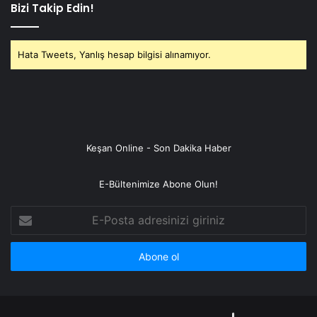
Bizi Takip Edin!
Hata Tweets, Yanlış hesap bilgisi alınamıyor.
Keşan Online - Son Dakika Haber
E-Bültenimize Abone Olun!
E-
Posta
adresinizi
giriniz