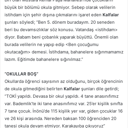
büyük bir bölümü okula gitmiyor. Sebep olarak velilerin
istihdam için şehir dışına çıkmalarını işaret eden
Kalfalar
şunları söyledi; “Ben 5. dönem buradayım. 20 seneden
beri bu devamsızlıklar söz konusu. Vatandaş <istihdam>
diyor. Babam beni çobanlık yaparak büyüttü. Önemli olan
burada velilerin ne yapıp edip <Ben çocuğumu
okutacağım> demesi. İstihdama, bahanelere sığınmamamız
lazım. Eğitimde bahanelere sığınılmaz.”
“OKULLAR BOŞ”
Okullarda öğrenci sayısının az olduğunu, birçok öğrencinin
de okula gitmediğini belirten
Kalfalar
şunları dile getirdi;
“TOKİ yapıldı. Devasa bir okul yapıldı. 4 tane anasınıfımız
var. Bademlik’te iki tane anasınıfımız var. 25’er kişilik sınıfta
7 tane çocuk. İnönü’de 115 kişilik yer var, giden çocuklar 16
ve 26 kişi arasında. Nereden baksan 100 öğrenciden 20
tanesi okula devam etmiyor. Karakayıba çıkıyoruz”