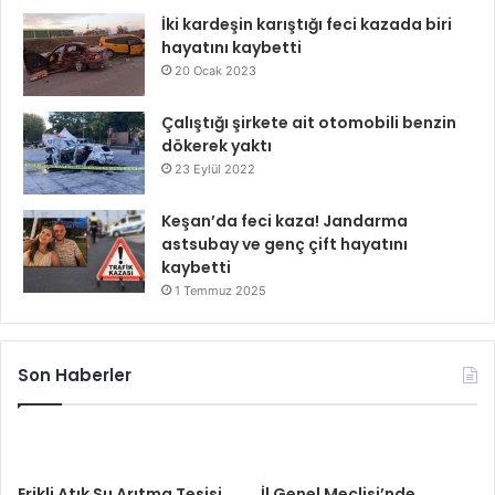
İki kardeşin karıştığı feci kazada biri
hayatını kaybetti
20 Ocak 2023
Çalıştığı şirkete ait otomobili benzin
dökerek yaktı
23 Eylül 2022
Keşan’da feci kaza! Jandarma
astsubay ve genç çift hayatını
kaybetti
1 Temmuz 2025
Son Haberler
Erikli Atık Su Arıtma Tesisi
İl Genel Meclisi’nde