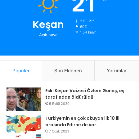
21
Keşan
21º - 21º
60%
1.54 km/h
Açık hava
Popüler
Son Eklenen
Yorumlar
Eski Keşan Vaizesi Özlem Güneş, eşi
tarafından öldürüldü
5 Eylül 2020
Türkiye’nin en çok okuyan ilk 10 ili
arasında Edirne de var
7 Ocak 2021