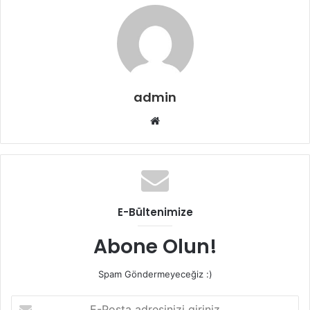
admin
Web
sitesi
E-Bültenimize
Abone Olun!
Spam Göndermeyeceğiz :)
E-