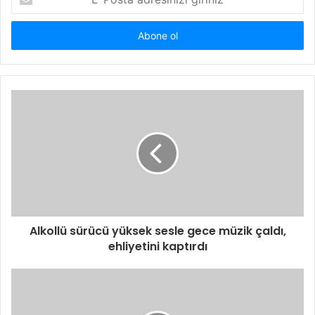
Posta
adresinizi
giriniz
Alkollü sürücü yüksek sesle gece müzik çaldı,
ehliyetini kaptırdı