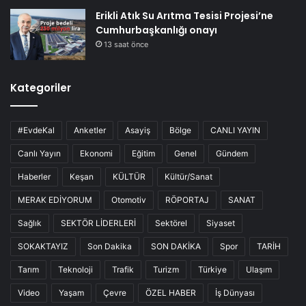
Erikli Atık Su Arıtma Tesisi Projesi’ne
Cumhurbaşkanlığı onayı
13 saat önce
Kategoriler
#EvdeKal
Anketler
Asayiş
Bölge
CANLI YAYIN
Canlı Yayın
Ekonomi
Eğitim
Genel
Gündem
Haberler
Keşan
KÜLTÜR
Kültür/Sanat
MERAK EDİYORUM
Otomotiv
RÖPORTAJ
SANAT
Sağlık
SEKTÖR LİDERLERİ
Sektörel
Siyaset
SOKAKTAYIZ
Son Dakika
SON DAKİKA
Spor
TARİH
Tarım
Teknoloji
Trafik
Turizm
Türkiye
Ulaşım
Video
Yaşam
Çevre
ÖZEL HABER
İş Dünyası