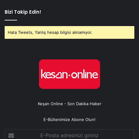
Bizi Takip Edin!
Hata Tweets, Yanlış hesap bilgisi alınamıyor.
Keşan Online - Son Dakika Haber
E-Bültenimize Abone Olun!
E-
Posta