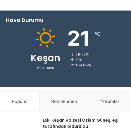
Hava Durumu
21
℃
Keşan
21º - 21º
60%
1.54 km/h
Açık hava
Popüler
Son Eklenen
Yorumlar
Eski Keşan Vaizesi Özlem Güneş, eşi
tarafından öldürüldü