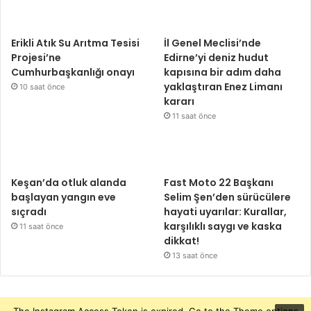
Erikli Atık Su Arıtma Tesisi
İl Genel Meclisi’nde
Projesi’ne
Edirne’yi deniz hudut
Cumhurbaşkanlığı onayı
kapısına bir adım daha
yaklaştıran Enez Limanı
10 saat önce
kararı
11 saat önce
Keşan’da otluk alanda
Fast Moto 22 Başkanı
başlayan yangın eve
Selim Şen’den sürücülere
sıçradı
hayati uyarılar: Kurallar,
karşılıklı saygı ve kaska
11 saat önce
dikkat!
13 saat önce