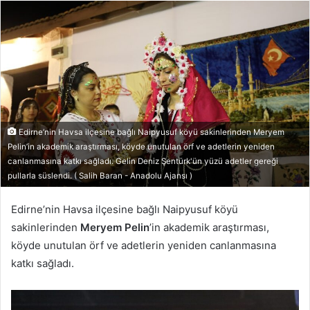
posta
göndermek
Edirne’nin Havsa ilçesine bağlı Naipyusuf köyü sakinlerinden Meryem
Pelin’in akademik araştırması, köyde unutulan örf ve adetlerin yeniden
canlanmasına katkı sağladı. Gelin Deniz Şentürk'ün yüzü adetler gereği
pullarla süslendi. ( Salih Baran - Anadolu Ajansı )
Edirne’nin Havsa ilçesine bağlı Naipyusuf köyü
sakinlerinden
Meryem Pelin
’in akademik araştırması,
köyde unutulan örf ve adetlerin yeniden canlanmasına
katkı sağladı.