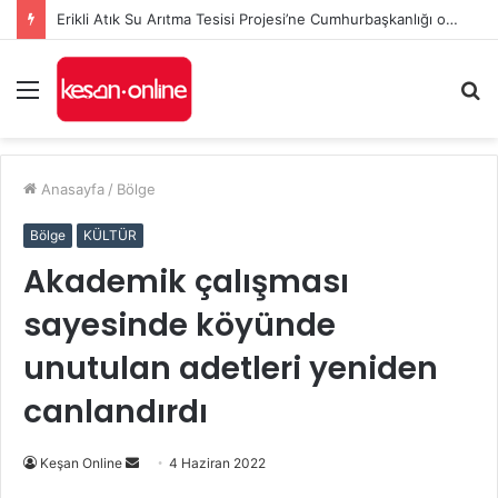
Erikli Atık Su Arıtma Tesisi Projesi’ne Cumhurbaşkanlığı onayı
Menü
A
y
...
Anasayfa
/
Bölge
Bölge
KÜLTÜR
Akademik çalışması
sayesinde köyünde
unutulan adetleri yeniden
canlandırdı
Bir
Keşan Online
4 Haziran 2022
e-