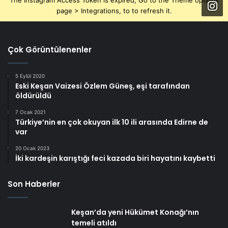
The Instagram Access Token is expired, Go to the Theme options
page > Integrations, to to refresh it.
Çok Görüntülenenler
5 Eylül 2020
Eski Keşan Vaizesi Özlem Güneş, eşi tarafından
öldürüldü
7 Ocak 2021
Türkiye’nin en çok okuyan ilk 10 ili arasında Edirne de
var
20 Ocak 2023
İki kardeşin karıştığı feci kazada biri hayatını kaybetti
Son Haberler
Keşan’da yeni Hükümet Konağı’nın
temeli atıldı