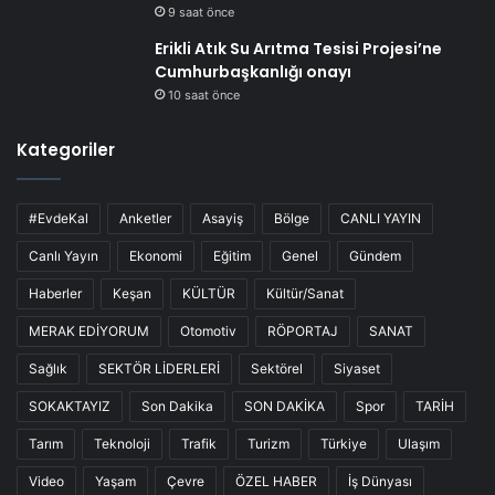
9 saat önce
Erikli Atık Su Arıtma Tesisi Projesi’ne
Cumhurbaşkanlığı onayı
10 saat önce
Kategoriler
#EvdeKal
Anketler
Asayiş
Bölge
CANLI YAYIN
Canlı Yayın
Ekonomi
Eğitim
Genel
Gündem
Haberler
Keşan
KÜLTÜR
Kültür/Sanat
MERAK EDİYORUM
Otomotiv
RÖPORTAJ
SANAT
Sağlık
SEKTÖR LİDERLERİ
Sektörel
Siyaset
SOKAKTAYIZ
Son Dakika
SON DAKİKA
Spor
TARİH
Tarım
Teknoloji
Trafik
Turizm
Türkiye
Ulaşım
Video
Yaşam
Çevre
ÖZEL HABER
İş Dünyası