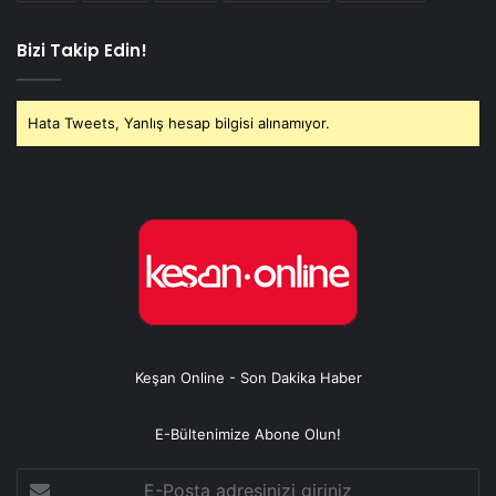
Bizi Takip Edin!
Hata Tweets, Yanlış hesap bilgisi alınamıyor.
Keşan Online - Son Dakika Haber
E-Bültenimize Abone Olun!
E-