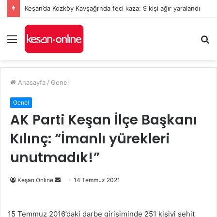
Keşan’da Kozköy Kavşağı’nda feci kaza: 9 kişi ağır yaralandı
Menü
A
y
...
Anasayfa
/
Genel
Genel
AK Parti Keşan İlçe Başkanı
Kılınç: “İmanlı yürekleri
unutmadık!”
Bir
Keşan Online
14 Temmuz 2021
e-
posta
15 Temmuz 2016’daki darbe girişiminde 251 kişiyi şehit
göndermek