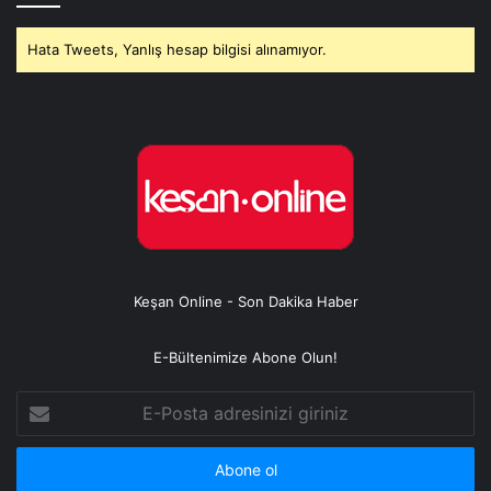
Hata Tweets, Yanlış hesap bilgisi alınamıyor.
Keşan Online - Son Dakika Haber
E-Bültenimize Abone Olun!
E-
Posta
adresinizi
giriniz