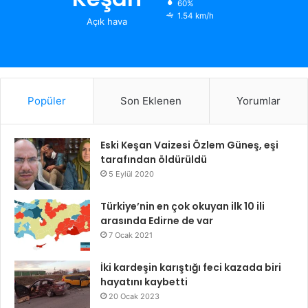
60%
1.54 km/h
Açık hava
Popüler
Son Eklenen
Yorumlar
Eski Keşan Vaizesi Özlem Güneş, eşi
tarafından öldürüldü
5 Eylül 2020
Türkiye’nin en çok okuyan ilk 10 ili
arasında Edirne de var
7 Ocak 2021
İki kardeşin karıştığı feci kazada biri
hayatını kaybetti
20 Ocak 2023