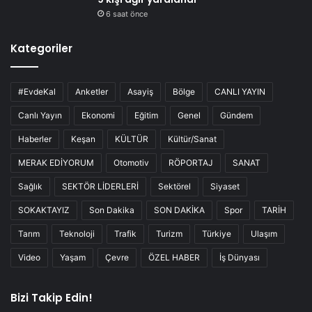
6 saat önce
Kategoriler
#EvdeKal
Anketler
Asayiş
Bölge
CANLI YAYIN
Canlı Yayın
Ekonomi
Eğitim
Genel
Gündem
Haberler
Keşan
KÜLTÜR
Kültür/Sanat
MERAK EDİYORUM
Otomotiv
RÖPORTAJ
SANAT
Sağlık
SEKTÖR LİDERLERİ
Sektörel
Siyaset
SOKAKTAYIZ
Son Dakika
SON DAKİKA
Spor
TARİH
Tarım
Teknoloji
Trafik
Turizm
Türkiye
Ulaşım
Video
Yaşam
Çevre
ÖZEL HABER
İş Dünyası
Bizi Takip Edin!