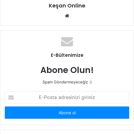
Keşan Online
Web
sitesi
E-Bültenimize
Abone Olun!
Spam Göndermeyeceğiz :)
E-
Posta
adresinizi
giriniz