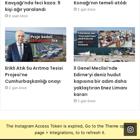
Kavşağı’nda feci kaza: 9
Konağı’nın temeli atıldı
kişi ağır yaralandı
2 gün önce
6 saat önce
Erikli Atık Su Arıtma Tesisi
İl Genel Meclisi’nde
Projesi’ne
Edirne’yi deniz hudut
Cumhurbaşkanlığı onayı
kapısına bir adım daha
yaklaştıran Enez Limanı
2 gün önce
kararı
2 gün önce
The Instagram Access Token is expired, Go to the Theme options
page > Integrations, to to refresh it.