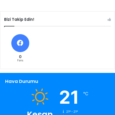
Bizi Takip Edin!
0
Fans
Hava Durumu
21
℃
Keşan
21º - 21º