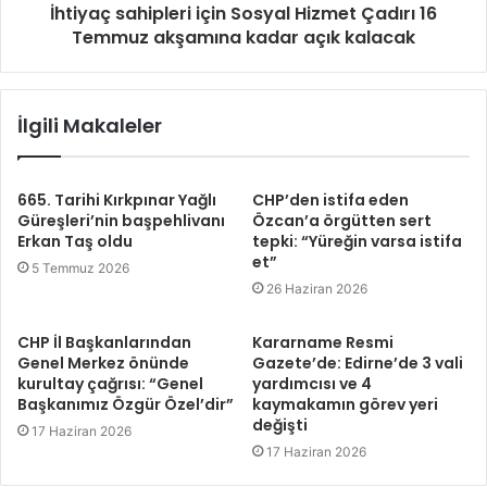
İhtiyaç sahipleri için Sosyal Hizmet Çadırı 16
Temmuz akşamına kadar açık kalacak
İlgili Makaleler
665. Tarihi Kırkpınar Yağlı
CHP’den istifa eden
Güreşleri’nin başpehlivanı
Özcan’a örgütten sert
Erkan Taş oldu
tepki: “Yüreğin varsa istifa
et”
5 Temmuz 2026
26 Haziran 2026
CHP İl Başkanlarından
Kararname Resmi
Genel Merkez önünde
Gazete’de: Edirne’de 3 vali
kurultay çağrısı: “Genel
yardımcısı ve 4
Başkanımız Özgür Özel’dir”
kaymakamın görev yeri
değişti
17 Haziran 2026
17 Haziran 2026