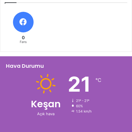
0
Fans
Hava Durumu
21
℃
Keşan
21º - 21º
60%
1.54 km/h
Açık hava