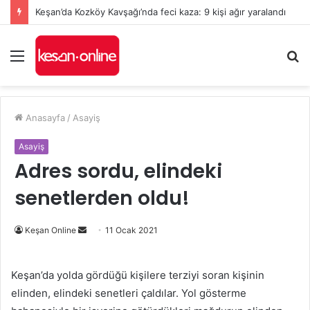
Keşan’da Kozköy Kavşağı’nda feci kaza: 9 kişi ağır yaralandı
Menü
A
y
...
Anasayfa
/
Asayiş
Asayiş
Adres sordu, elindeki
senetlerden oldu!
Bir
Keşan Online
11 Ocak 2021
e-
posta
Keşan’da yolda gördüğü kişilere terziyi soran kişinin
göndermek
elinden, elindeki senetleri çaldılar. Yol gösterme