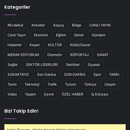
Kategoriler
#EvdeKal
Anketler
Asayiş
Bölge
CANLI YAYIN
Canlı Yayın
Ekonomi
Eğitim
Genel
Gündem
Haberler
Keşan
KÜLTÜR
Kültür/Sanat
MERAK EDİYORUM
Otomotiv
RÖPORTAJ
SANAT
Sağlık
SEKTÖR LİDERLERİ
Sektörel
Siyaset
SOKAKTAYIZ
Son Dakika
SON DAKİKA
Spor
TARİH
Tarım
Teknoloji
Trafik
Turizm
Türkiye
Ulaşım
Video
Yaşam
Çevre
ÖZEL HABER
İş Dünyası
Bizi Takip Edin!