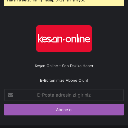
Hata Tweets, Yanlış hesap bilgisi alınamıyor.
Keşan Online - Son Dakika Haber
E-Bültenimize Abone Olun!
E-
Posta
adresinizi
giriniz