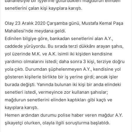
bahanesiyle bir işyerine götürdükleri mağdurun elinden
senetlerini çalan kişi kayıplara karıştı.
Olay 23 Aralık 2020 Çarşamba günü, Mustafa Kemal Paşa
Mahallesi’nde meydana geldi.
Edinilen bilgiye göre, bankadan senetlerini alan A.Y.,
caddede yürüyordu. Bu sırada terzi dükkânı arayan şahıs,
yol üzerinde M.K. ve A.K. isimli iki kişiden kendisine
yardımcı olmalarını istedi; daha sonra 3 kişi, terziye doğru
yola çıktı. Durumdan şüphelenmeyen A.Y., kendisine yol
gösteren kişilerle birlikte bir iş yerine girdi; ancak işler
burada değişti. Yanında bulunan iki kişi bir anda elindeki
senetleri istedi, vermeyince zor kullanan şahıslar;
mağdurun senetlerini elinden kaptıkları gibi kaçtı ve
kayıplara karıştı.
Hemen ardından durumu polise haber veren mağdur A.Y.
şikayetçi olurken, olayla ilgili soruşturma başlatıldı.