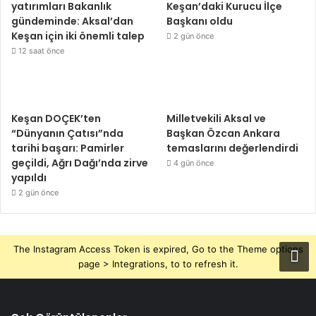
yatırımları Bakanlık
Keşan’daki Kurucu İlçe
gündeminde: Aksal’dan
Başkanı oldu
Keşan için iki önemli talep
2 gün önce
12 saat önce
Keşan DOÇEK’ten
Milletvekili Aksal ve
“Dünyanın Çatısı”nda
Başkan Özcan Ankara
tarihi başarı: Pamirler
temaslarını değerlendirdi
geçildi, Ağrı Dağı’nda zirve
4 gün önce
yapıldı
2 gün önce
The Instagram Access Token is expired, Go to the Theme options
page > Integrations, to to refresh it.