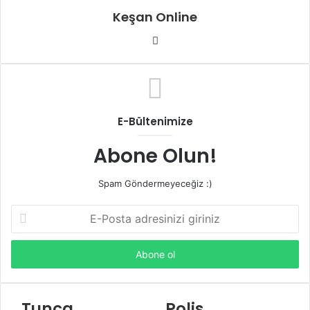
Keşan Online
Web
sitesi
E-Bültenimize
Abone Olun!
Spam Göndermeyeceğiz :)
E-
Posta
adresinizi
giriniz
Tunca
Polis,