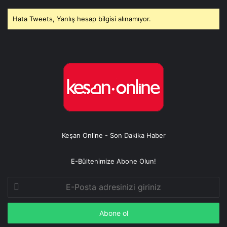
Hata Tweets, Yanlış hesap bilgisi alınamıyor.
Keşan Online - Son Dakika Haber
E-Bültenimize Abone Olun!
E-
Posta
adresinizi
giriniz