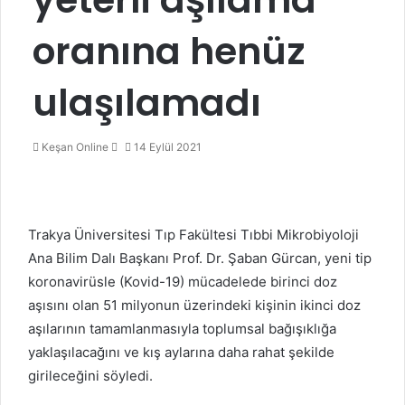
oranına henüz
ulaşılamadı
Bir
Keşan Online
14 Eylül 2021
e-
posta
göndermek
Trakya Üniversitesi Tıp Fakültesi Tıbbi Mikrobiyoloji
Ana Bilim Dalı Başkanı Prof. Dr. Şaban Gürcan, yeni tip
koronavirüsle (Kovid-19) mücadelede birinci doz
aşısını olan 51 milyonun üzerindeki kişinin ikinci doz
aşılarının tamamlanmasıyla toplumsal bağışıklığa
yaklaşılacağını ve kış aylarına daha rahat şekilde
girileceğini söyledi.