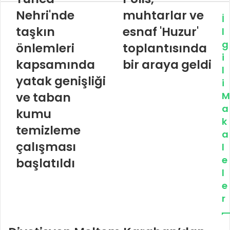
Nehri'nde
muhtarlar ve
İ
taşkın
esnaf 'Huzur'
l
g
önlemleri
toplantısında
i
kapsamında
bir araya geldi
l
yatak genişliği
i
ve taban
M
a
kumu
k
temizleme
a
çalışması
l
e
başlatıldı
l
e
r