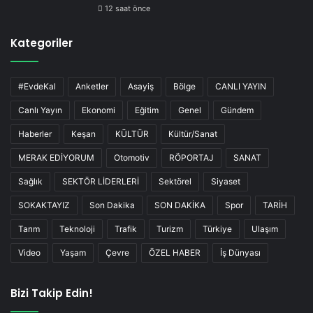
12 saat önce
Kategoriler
#EvdeKal
Anketler
Asayiş
Bölge
CANLI YAYIN
Canlı Yayın
Ekonomi
Eğitim
Genel
Gündem
Haberler
Keşan
KÜLTÜR
Kültür/Sanat
MERAK EDİYORUM
Otomotiv
RÖPORTAJ
SANAT
Sağlık
SEKTÖR LİDERLERİ
Sektörel
Siyaset
SOKAKTAYIZ
Son Dakika
SON DAKİKA
Spor
TARİH
Tarım
Teknoloji
Trafik
Turizm
Türkiye
Ulaşım
Video
Yaşam
Çevre
ÖZEL HABER
İş Dünyası
Bizi Takip Edin!