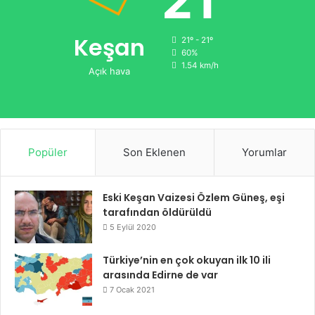
21
Keşan
21º - 21º
60%
1.54 km/h
Açık hava
Popüler
Son Eklenen
Yorumlar
Eski Keşan Vaizesi Özlem Güneş, eşi
tarafından öldürüldü
5 Eylül 2020
Türkiye’nin en çok okuyan ilk 10 ili
arasında Edirne de var
7 Ocak 2021