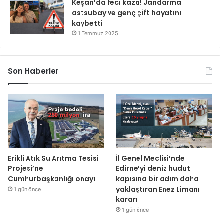
Keşan’da feci kaza! Jandarma
astsubay ve genç çift hayatını
kaybetti
1 Temmuz 2025
Son Haberler
Erikli Atık Su Arıtma Tesisi
İl Genel Meclisi’nde
Projesi’ne
Edirne’yi deniz hudut
Cumhurbaşkanlığı onayı
kapısına bir adım daha
yaklaştıran Enez Limanı
1 gün önce
kararı
1 gün önce