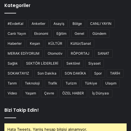
Kategoriler
#EvdeKal
Anketler
Asayiş
Bölge
CANLI YAYIN
Canlı Yayın
Ekonomi
Eğitim
Genel
Gündem
Haberler
Keşan
KÜLTÜR
Kültür/Sanat
MERAK EDİYORUM
Otomotiv
RÖPORTAJ
SANAT
Sağlık
SEKTÖR LİDERLERİ
Sektörel
Siyaset
SOKAKTAYIZ
Son Dakika
SON DAKİKA
Spor
TARİH
Tarım
Teknoloji
Trafik
Turizm
Türkiye
Ulaşım
Video
Yaşam
Çevre
ÖZEL HABER
İş Dünyası
Bizi Takip Edin!
Hata Tweets, Yanlış hesap bilgisi alınamıyor.