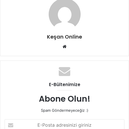
Keşan Online
Web
sitesi
E-Bültenimize
Abone Olun!
Spam Göndermeyeceğiz :)
E-
Posta