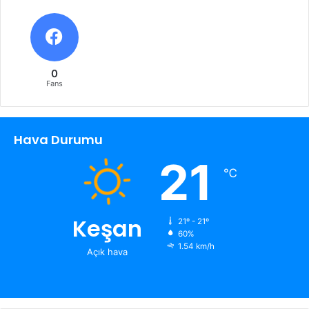
0
Fans
Hava Durumu
21
℃
Keşan
21º - 21º
60%
1.54 km/h
Açık hava