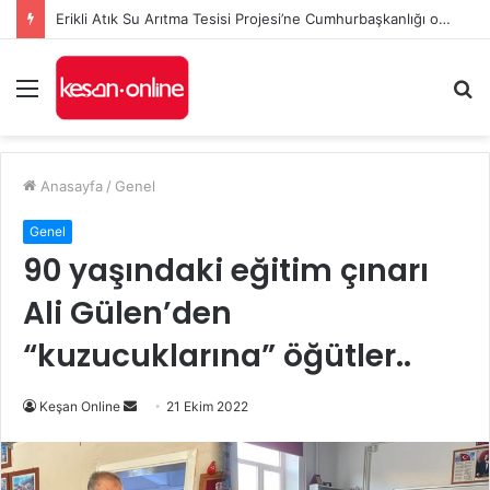
İl Genel Meclisi’nde Edirne’yi deniz hudut kapısına bir adım daha yaklaştıran Enez Limanı kararı
Menü
A
y
...
Anasayfa
/
Genel
Genel
90 yaşındaki eğitim çınarı
Ali Gülen’den
“kuzucuklarına” öğütler..
Bir
Keşan Online
21 Ekim 2022
e-
posta
göndermek