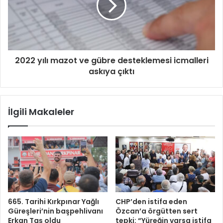
2022 yılı mazot ve gübre desteklemesi icmalleri
askıya çıktı
İlgili Makaleler
665. Tarihi Kırkpınar Yağlı
CHP’den istifa eden
Güreşleri’nin başpehlivanı
Özcan’a örgütten sert
Erkan Taş oldu
tepki: “Yüreğin varsa istifa