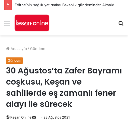
Edirne’nin sağlık yatırımları Bakanlık gündeminde: Aksal’dan Keşan için iki önemli talep
Menü
A
y
...
Anasayfa
/
Gündem
Gündem
30 Ağustos’ta Zafer Bayramı
coşkusu, Keşan ve
sahillerde eş zamanlı fener
alayı ile sürecek
Bir
Keşan Online
28 Ağustos 2021
e-