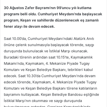
posta
30 Ağustos Zafer Bayramı’nın 99’uncu yılı kutlama
göndermek
programı belli oldu. Cumhuriyet Meydanı’nda başlayacak
program, Keşan ve sahillerde düzenlenecek eş zamanlı
fener alayı ile devam edecek.
Saat 10.00’da, Cumhuriyet Meydanı’ndaki Atatürk Anıtı
önüne çelenk sunulmasıyla başlayacak törende, saygı
duruşunda bulunulacak ve İstiklal Marşı okunacak.
Buradaki törenin ardından saat 10.15’te, Kaymakamlık
Makamı’nda, Kaymakam, 4. Mekanize Piyade Tugay
Komutanı ve Keşan Belediye Başkanı, tebrikleri kabul
edecek. Saat 10.30’da Cumhuriyet Meydanı’nda devam
edecek törende, Kaymakam, 4. Mekanize Piyade Tugay
Komutanı ve Keşan Belediye Başkanı törene katılanların
bayramını kutlayacak. Keşan Belediye Bandosu eşliğinde
İstiklal Marşı’nın okunması ve saygı duruşunda
bulunulmasının ardından, Garnizon Komutanlığı’nda