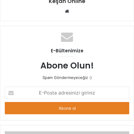
Keşan Online
Web
sitesi
E-Bültenimize
Abone Olun!
Spam Göndermeyeceğiz :)
E-
Posta
adresinizi
giriniz