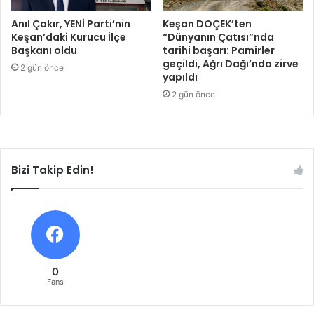
Anıl Çakır, YENİ Parti’nin
Keşan DOÇEK’ten
Keşan’daki Kurucu İlçe
“Dünyanın Çatısı”nda
Başkanı oldu
tarihi başarı: Pamirler
geçildi, Ağrı Dağı’nda zirve
2 gün önce
yapıldı
2 gün önce
Bizi Takip Edin!
0
Fans