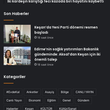
İki kardeşin karıştığı feci kazada biri hayatını kaybetti
Son Haberler
Keşan’da Yeni Parti dönemi resmen
başladı
18 saat önce
Edirne’nin sağlık yatırımları Bakanlık
gündeminde: Aksal’dan Keşan için iki
önemli talep
18 saat önce
Kategoriler
#EvdeKal
Anketler
Asayiş
Bölge
CANLI YAYIN
Canlı Yayın
Ekonomi
Eğitim
Genel
Gündem
Haberler
Keşan
KÜLTÜR
Kültür/Sanat