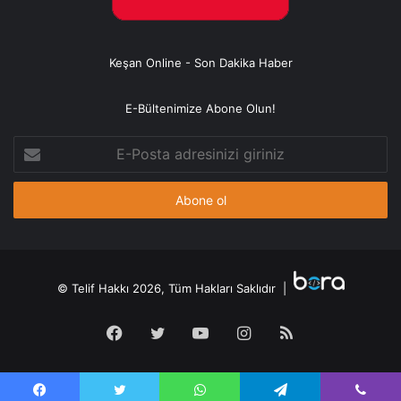
Keşan Online - Son Dakika Haber
E-Bültenimize Abone Olun!
E-
Posta
adresinizi
giriniz
© Telif Hakkı 2026, Tüm Hakları Saklıdır |
Facebook
Twitter
YouTube
Instagram
RSS