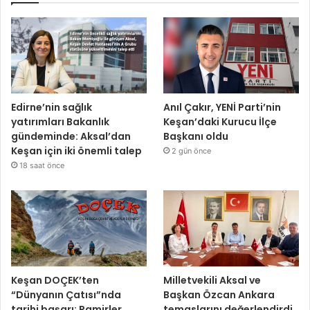
Edirne’nin sağlık
Anıl Çakır, YENİ Parti’nin
yatırımları Bakanlık
Keşan’daki Kurucu İlçe
gündeminde: Aksal’dan
Başkanı oldu
Keşan için iki önemli talep
2 gün önce
18 saat önce
Keşan DOÇEK’ten
Milletvekili Aksal ve
“Dünyanın Çatısı”nda
Başkan Özcan Ankara
tarihi başarı: Pamirler
temaslarını değerlendirdi