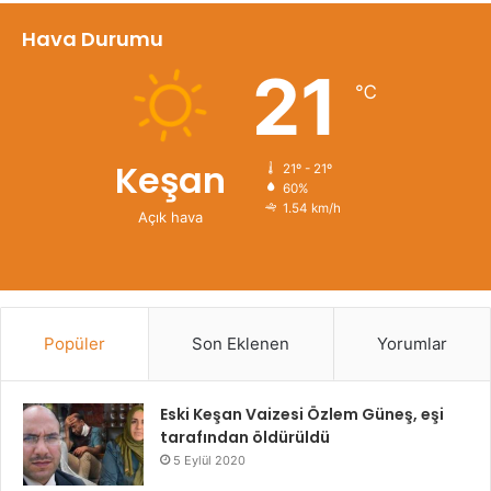
Hava Durumu
21
℃
Keşan
21º - 21º
60%
1.54 km/h
Açık hava
Popüler
Son Eklenen
Yorumlar
Eski Keşan Vaizesi Özlem Güneş, eşi
tarafından öldürüldü
5 Eylül 2020