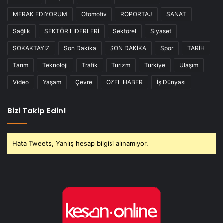
MERAK EDİYORUM
Otomotiv
RÖPORTAJ
SANAT
Sağlık
SEKTÖR LİDERLERİ
Sektörel
Siyaset
SOKAKTAYIZ
Son Dakika
SON DAKİKA
Spor
TARİH
Tarım
Teknoloji
Trafik
Turizm
Türkiye
Ulaşım
Video
Yaşam
Çevre
ÖZEL HABER
İş Dünyası
Bizi Takip Edin!
Hata Tweets, Yanlış hesap bilgisi alınamıyor.