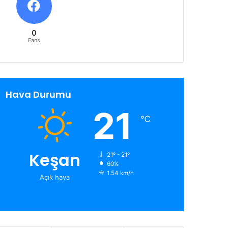
0
Fans
Hava Durumu
21
℃
Keşan
21º - 21º
60%
1.54 km/h
Açık hava