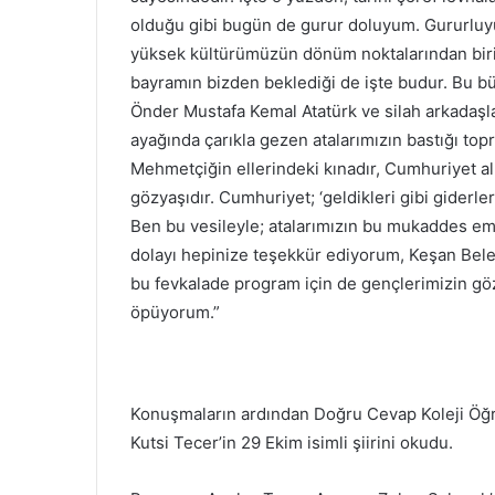
olduğu gibi bugün de gurur doluyum. Gururluyu
yüksek kültürümüzün dönüm noktalarından birin
bayramın bizden beklediği de işte budur. Bu b
Önder Mustafa Kemal Atatürk ve silah arkadaşl
ayağında çarıkla gezen atalarımızın bastığı top
Mehmetçiğin ellerindeki kınadır, Cumhuriyet alın
gözyaşıdır. Cumhuriyet; ‘geldikleri gibi giderler
Ben bu vesileyle; atalarımızın bu mukaddes ema
dolayı hepinize teşekkür ediyorum, Keşan Bele
bu fevkalade program için de gençlerimizin göz
öpüyorum.”
Konuşmaların ardından Doğru Cevap Koleji Öğ
Kutsi Tecer’in 29 Ekim isimli şiirini okudu.