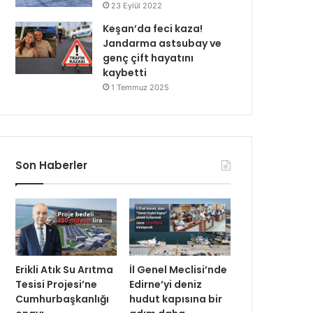
23 Eylül 2022
Keşan’da feci kaza!
Jandarma astsubay ve
genç çift hayatını
kaybetti
1 Temmuz 2025
Son Haberler
Erikli Atık Su Arıtma
İl Genel Meclisi’nde
Tesisi Projesi’ne
Edirne’yi deniz
Cumhurbaşkanlığı
hudut kapısına bir