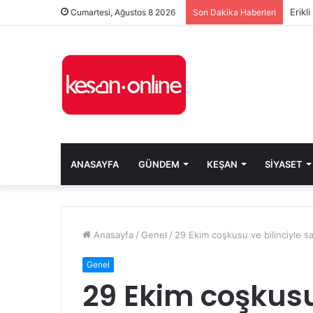
Cumartesi, Ağustos 8 2026
Son Dakika Haberleri
ANASAYFA
GÜNDEM
KEŞAN
SIYASET
Anasayfa
/
Genel
/
29 Ekim coşkusu ve bilinciyle sa
Genel
29 Ekim coşkusu