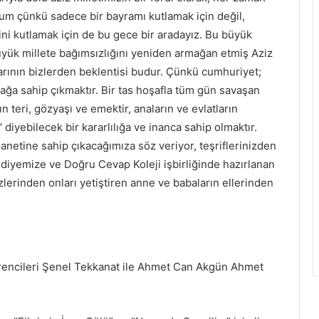
m çünkü sadece bir bayramı kutlamak için değil,
i kutlamak için de bu gece bir aradayız. Bu büyük
üyük millete bağımsızlığını yeniden armağan etmiş Aziz
arının bizlerden beklentisi budur. Çünkü cumhuriyet;
rağa sahip çıkmaktır. Bir tas hoşafla tüm gün savaşan
 teri, gözyaşı ve emektir, anaların ve evlatların
’ diyebilecek bir kararlılığa ve inanca sahip olmaktır.
netine sahip çıkacağımıza söz veriyor, teşriflerinizden
diyemize ve Doğru Cevap Koleji işbirliğinde hazırlanan
lerinden onları yetiştiren anne ve babaların ellerinden
rencileri Şenel Tekkanat ile Ahmet Can Akgün Ahmet