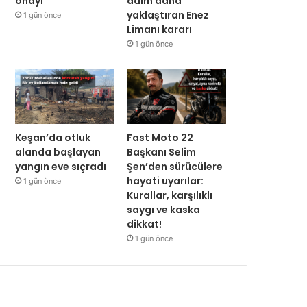
onayı
adım daha
yaklaştıran Enez
1 gün önce
Limanı kararı
1 gün önce
Keşan’da otluk
Fast Moto 22
alanda başlayan
Başkanı Selim
yangın eve sıçradı
Şen’den sürücülere
hayati uyarılar:
1 gün önce
Kurallar, karşılıklı
saygı ve kaska
dikkat!
1 gün önce