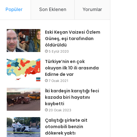
Popüler
Son Eklenen
Yorumlar
Eski Keşan Vaizesi Özlem
Güneş, eşi tarafından
öldürüldü
5 Eylül 2020
Türkiye’nin en çok
okuyan ilk 10 ili arasında
Edirne de var
7 Ocak 2021
İki kardeşin karıştığı feci
kazada biri hayatını
kaybetti
20 Ocak 2023
Çalıştığı şirkete ait
otomobili benzin
dökerek yaktı