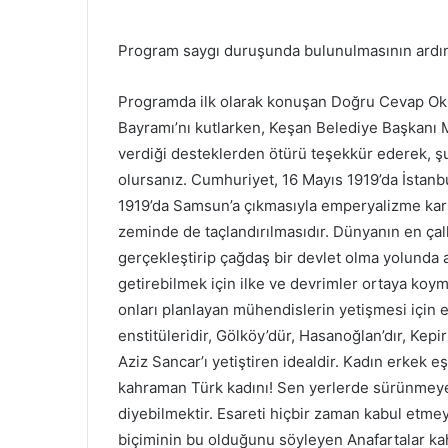
Program saygı duruşunda bulunulmasının ardınd
Programda ilk olarak konuşan Doğru Cevap Oku
Bayramı’nı kutlarken, Keşan Belediye Başkanı
verdiği desteklerden ötürü teşekkür ederek, şu
olursanız. Cumhuriyet, 16 Mayıs 1919’da İstan
1919’da Samsun’a çıkmasıyla emperyalizme karş
zeminde de taçlandırılmasıdır. Dünyanın en çal
gerçekleştirip çağdaş bir devlet olma yolunda a
getirebilmek için ilke ve devrimler ortaya koym
onları planlayan mühendislerin yetişmesi için 
enstitüleridir, Gölköy’dür, Hasanoğlan’dır, Kep
Aziz Sancar’ı yetiştiren idealdir. Kadın erkek eş
kahraman Türk kadını! Sen yerlerde sürünmeye
diyebilmektir. Esareti hiçbir zaman kabul etme
biçiminin bu olduğunu söyleyen Anafartalar k