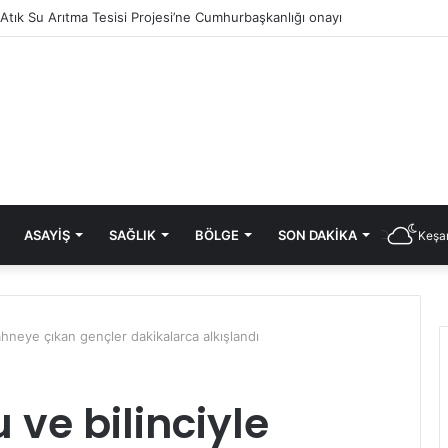
ASAYIŞ
SAĞLIK
BÖLGE
SON DAKIKA
Keşan
hneye çıkan gençler dakikalarca alkışlandı
 ve bilinciyle