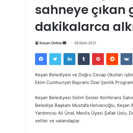
sahneye çıkan 
dakikalarca alk
Bir
Keşan Online
28 Ekim 2021
e-
Facebook
Twitter
LinkedIn
Tumblr
Pinterest
Reddit
posta
göndermek
Keşan Belediyesi ve Doğru Cevap Okulları işbir
Ekim Cumhuriyet Bayramı Özel Şenlik Programı
Keşan Belediyesi Selim Sesler Konferans Salon
Belediye Başkanı Mustafa Helvacıoğlu, Keşan İl
Yardımcısı Ali Ünal, Meclis Üyesi Şafak Uslu, 
veliler ve vatandaşlar.