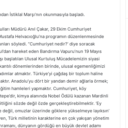
an İstiklal Marşı’nın okunmasıyla başladı.
lları Müdürü Anıl Çakar, 29 Ekim Cumhuriyet
 Mustafa Helvacıoğlu’na programın düzenlenmesinde
nları söyledi. “Cumhuriyet nedir?’ diye soracak
bul’dan hareket eden Bandırma Vapuru’nun 19 Mayıs
ı başlatılan Ulusal Kurtuluş Mücadelemizin siyasi
kantılı dönemlerinden birinde, ulusal egemenliğimizi
dımlar atmaktır. Türkiye’yi çağdaş bir toplum haline
aktır. Anadolu’yu dört bir yandan demir ağlarla örmek;
eğitim hamleleri yapmaktır. Cumhuriyet, köy
irtepe’dir, kimya alanında Nobel Ödülü kazanan Mardinli
itliğini sözde değil özde gerçekleştirebilmektir. ‘Ey
 değil, omuzlar üzerinde göklere yükselmeye layıksın’
yen, Türk milletinin karakterine en çok yakışan yönetim
ahramanı, dünyanın gördüğü en büyük devlet adamı