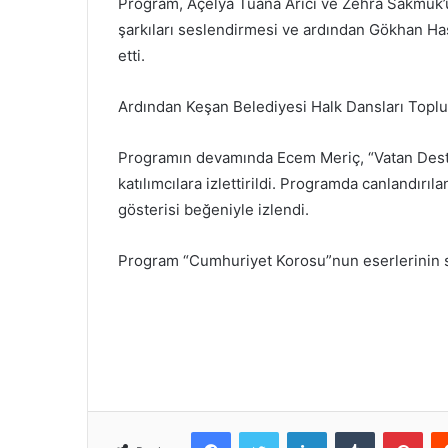
Program, Açelya Tuana Arıcı ve Zehra Sakmuk’u
şarkıları seslendirmesi ve ardından Gökhan Ha
etti.
Ardından Keşan Belediyesi Halk Dansları Toplul
Programın devamında Ecem Meriç, “Vatan Destan
katılımcılara izlettirildi. Programda canlandırı
gösterisi beğeniyle izlendi.
Program “Cumhuriyet Korosu”nun eserlerinin s
Facebook
Twitter
LinkedIn
Tumblr
Pint