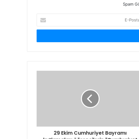
Spam Gö
E-
Posta
adresinizi
giriniz
29 Ekim Cumhuriyet Bayramı