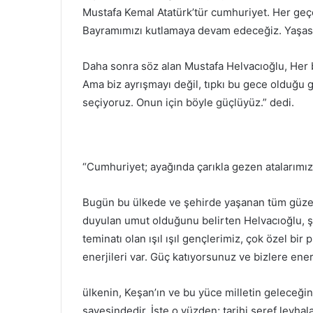
Mustafa Kemal Atatürk’tür cumhuriyet. Her geç
Bayramımızı kutlamaya devam edeceğiz. Yaşası
Daha sonra söz alan Mustafa Helvacıoğlu, Her bir
Ama biz ayrışmayı değil, tıpkı bu gece olduğu 
seçiyoruz. Onun için böyle güçlüyüz.” dedi.
“Cumhuriyet; ayağında çarıkla gezen atalarımızı
Bugün bu ülkede ve şehirde yaşanan tüm güzell
duyulan umut olduğunu belirten Helvacıoğlu, ş
teminatı olan ışıl ışıl gençlerimiz, çok özel bi
enerjileri var. Güç katıyorsunuz ve bizlere en
ülkenin, Keşan’ın ve bu yüce milletin geleceğin
sayesindedir. İşte o yüzden; tarihi şeref levhala