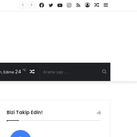
Facebook
Twitter
YouTube
Instagram
RSS
Kayıt
Rastgele
Kenar
İl Genel Meclisi’nde Edirne’yi deniz hudut kapısına bir adım daha yaklaştıran Enez Limanı kararı
Ol
Makale
Bölmesi
℃
24
Rastgele
Arama
, Edirne
Makale
yap
...
Bizi Takip Edin!