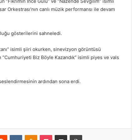
n “Fikrimin İnce Gülü” ve “Nazende Sevgilim” isimli
sar Orkestrası’nın canlı müzik performansı ile devam
uğu gösterilerini sahneledi.
ı” isimli şiiri okurken, sinevizyon görüntüsü
lan “Cumhuriyeti Biz Böyle Kazandık” isimli piyes ve vals
eslendirmesinin ardından sona erdi.
erest
Reddit
VKontakte
Odnoklassniki
Pocket
E-Posta ile paylaş
Yazdır