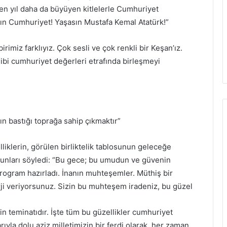
en yıl daha da büyüyen kitlelerle Cumhuriyet
n Cumhuriyet! Yaşasın Mustafa Kemal Atatürk!”
imiz farklıyız. Çok sesli ve çok renkli bir Keşan’ız.
gibi cumhuriyet değerleri etrafında birleşmeyi
n bastığı toprağa sahip çıkmaktır”
iklerin, görülen birliktelik tablosunun geleceğe
unları söyledi: “Bu gece; bu umudun ve güvenin
r program hazırladı. İnanın muhteşemler. Müthiş bir
erji veriyorsunuz. Sizin bu muhteşem iradeniz, bu güzel
in teminatıdır. İşte tüm bu güzellikler cumhuriyet
rıyla dolu aziz milletimizin bir ferdi olarak, her zaman