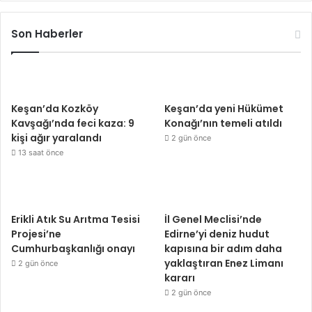
Son Haberler
Keşan’da Kozköy
Keşan’da yeni Hükümet
Kavşağı’nda feci kaza: 9
Konağı’nın temeli atıldı
kişi ağır yaralandı
2 gün önce
13 saat önce
Erikli Atık Su Arıtma Tesisi
İl Genel Meclisi’nde
Projesi’ne
Edirne’yi deniz hudut
Cumhurbaşkanlığı onayı
kapısına bir adım daha
yaklaştıran Enez Limanı
2 gün önce
kararı
2 gün önce