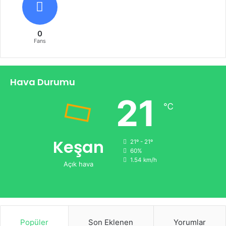
0
Fans
Hava Durumu
21
℃
Keşan
21º - 21º
60%
1.54 km/h
Açık hava
Popüler
Son Eklenen
Yorumlar