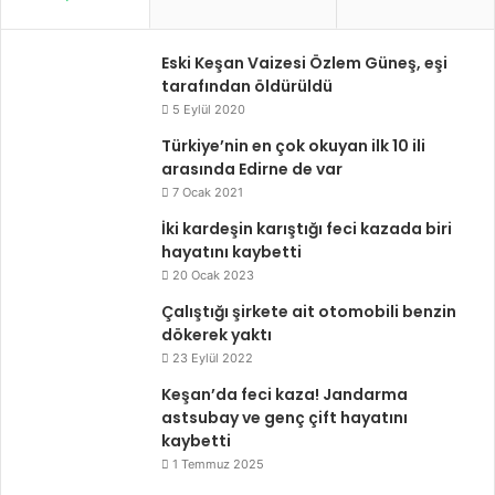
Eski Keşan Vaizesi Özlem Güneş, eşi
tarafından öldürüldü
5 Eylül 2020
Türkiye’nin en çok okuyan ilk 10 ili
arasında Edirne de var
7 Ocak 2021
İki kardeşin karıştığı feci kazada biri
hayatını kaybetti
20 Ocak 2023
Çalıştığı şirkete ait otomobili benzin
dökerek yaktı
23 Eylül 2022
Keşan’da feci kaza! Jandarma
astsubay ve genç çift hayatını
kaybetti
1 Temmuz 2025