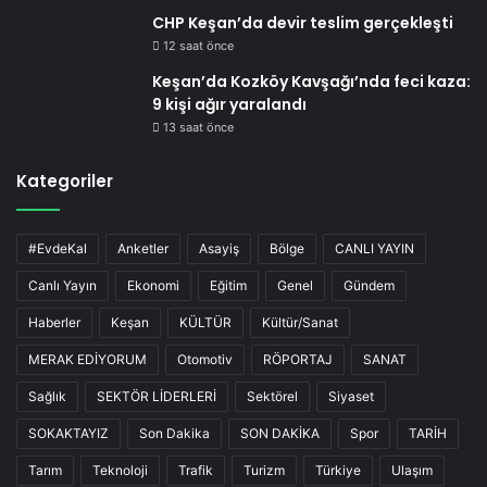
CHP Keşan’da devir teslim gerçekleşti
12 saat önce
Keşan’da Kozköy Kavşağı’nda feci kaza:
9 kişi ağır yaralandı
13 saat önce
Kategoriler
#EvdeKal
Anketler
Asayiş
Bölge
CANLI YAYIN
Canlı Yayın
Ekonomi
Eğitim
Genel
Gündem
Haberler
Keşan
KÜLTÜR
Kültür/Sanat
MERAK EDİYORUM
Otomotiv
RÖPORTAJ
SANAT
Sağlık
SEKTÖR LİDERLERİ
Sektörel
Siyaset
SOKAKTAYIZ
Son Dakika
SON DAKİKA
Spor
TARİH
Tarım
Teknoloji
Trafik
Turizm
Türkiye
Ulaşım