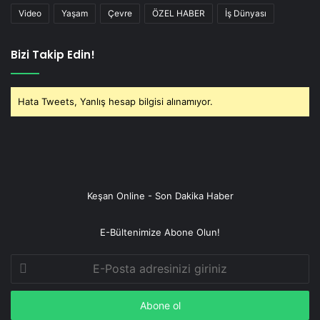
Video
Yaşam
Çevre
ÖZEL HABER
İş Dünyası
Bizi Takip Edin!
Hata Tweets, Yanlış hesap bilgisi alınamıyor.
Keşan Online - Son Dakika Haber
E-Bültenimize Abone Olun!
E-
Posta
adresinizi
giriniz