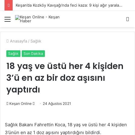
Keşan’da Kozköy Kavşağı’nda feci kaza: 9 kişi ağır yaralandı
Menü
A
y
...
Anasayfa
/
Sağlık
Sağlık
Son Dakika
18 yaş ve üstü her 4 kişiden
3’ü en az bir doz aşısını
yaptırdı
Bir
Keşan Online
24 Ağustos 2021
e-
posta
Sağlık Bakanı Fahrettin Koca, 18 yaş ve üstü her 4 kişiden
göndermek
3’ünün en az 1 doz aşısını yaptırdığını bildirdi.