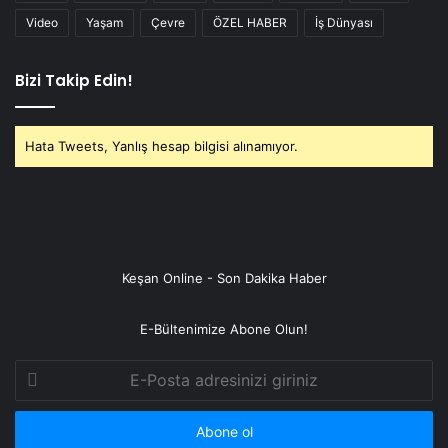
Video
Yaşam
Çevre
ÖZEL HABER
İş Dünyası
Bizi Takip Edin!
Hata Tweets, Yanlış hesap bilgisi alınamıyor.
Keşan Online - Son Dakika Haber
E-Bültenimize Abone Olun!
E-
Posta
adresinizi
giriniz