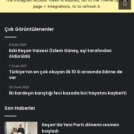
The Instagram Access Token is expired, Go to the Theme options
page > Integrations, to to refresh it.
Çok Görüntülenenler
5 Eylül 2020
Eski Keşan Vaizesi Özlem Güneş, eşi tarafından
öldürüldü
7 Ocak 2021
Türkiye’nin en çok okuyan ilk 10 ili arasında Edirne de
var
20 Ocak 2023
İki kardeşin karıştığı feci kazada biri hayatını kaybetti
Son Haberler
Keşan’da Yeni Parti dönemi resmen
başladı