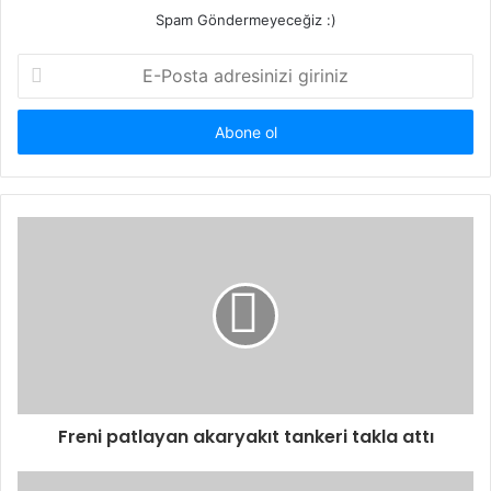
Spam Göndermeyeceğiz :)
E-
Posta
adresinizi
giriniz
Freni patlayan akaryakıt tankeri takla attı