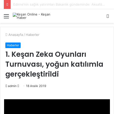
Anıl Çakır, YENİ Parti’nin Keşan’daki Kurucu İlçe Başkanı oldu
Menü
A
y
...
Anasayfa
/
Haberler
Haberler
1. Keşan Zeka Oyunları
Turnuvası, yoğun katılımla
gerçekleştirildi
Bir
admin
18 Aralık 2019
e-
posta
göndermek