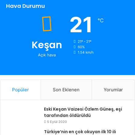
Hava Durumu
21
℃
Keşan
21º - 21º
60%
1.54 km/h
Açık hava
Popüler
Son Eklenen
Yorumlar
Eski Keşan Vaizesi Özlem Güneş, eşi
tarafından öldürüldü
5 Eylül 2020
Türkiye’nin en çok okuyan ilk 10 ili