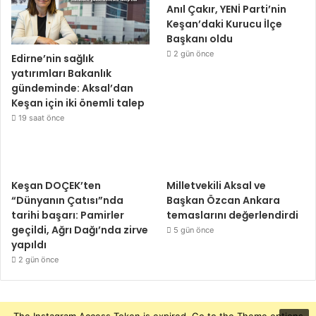
Anıl Çakır, YENİ Parti’nin
Keşan’daki Kurucu İlçe
Başkanı oldu
2 gün önce
Edirne’nin sağlık
yatırımları Bakanlık
gündeminde: Aksal’dan
Keşan için iki önemli talep
19 saat önce
Keşan DOÇEK’ten
Milletvekili Aksal ve
“Dünyanın Çatısı”nda
Başkan Özcan Ankara
tarihi başarı: Pamirler
temaslarını değerlendirdi
geçildi, Ağrı Dağı’nda zirve
5 gün önce
yapıldı
2 gün önce