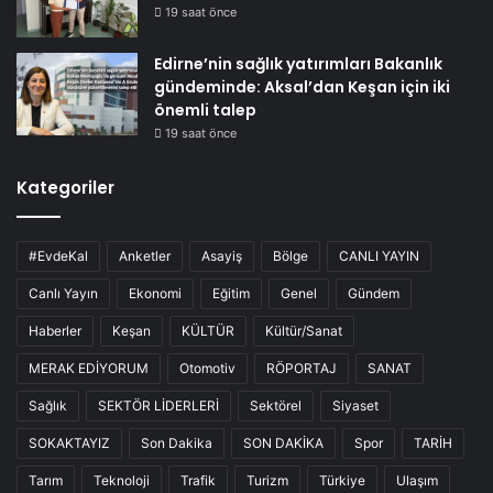
19 saat önce
Edirne’nin sağlık yatırımları Bakanlık
gündeminde: Aksal’dan Keşan için iki
önemli talep
19 saat önce
Kategoriler
#EvdeKal
Anketler
Asayiş
Bölge
CANLI YAYIN
Canlı Yayın
Ekonomi
Eğitim
Genel
Gündem
Haberler
Keşan
KÜLTÜR
Kültür/Sanat
MERAK EDİYORUM
Otomotiv
RÖPORTAJ
SANAT
Sağlık
SEKTÖR LİDERLERİ
Sektörel
Siyaset
SOKAKTAYIZ
Son Dakika
SON DAKİKA
Spor
TARİH
Tarım
Teknoloji
Trafik
Turizm
Türkiye
Ulaşım