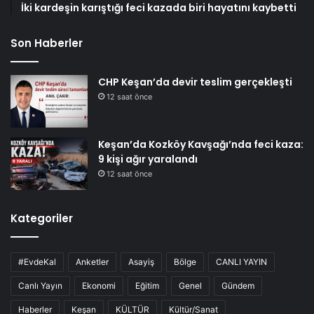
İki kardeşin karıştığı feci kazada biri hayatını kaybetti
Son Haberler
CHP Keşan’da devir teslim gerçekleşti
12 saat önce
Keşan’da Kozköy Kavşağı’nda feci kaza:
9 kişi ağır yaralandı
12 saat önce
Kategoriler
#EvdeKal
Anketler
Asayiş
Bölge
CANLI YAYIN
Canlı Yayın
Ekonomi
Eğitim
Genel
Gündem
Haberler
Keşan
KÜLTÜR
Kültür/Sanat