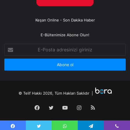
Keşan Online - Son Dakika Haber
E-Bültenimize Abone Olun!
E-
Posta
adresinizi
giriniz
© Telif Hakkı 2026, Tüm Hakları Saklıdır |
Facebook
Twitter
YouTube
Instagram
RSS