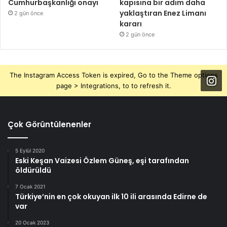
Cumhurbaşkanlığı onayı
kapısına bir adım daha
yaklaştıran Enez Limanı
2 gün önce
kararı
2 gün önce
The Instagram Access Token is expired, Go to the Theme options
page > Integrations, to to refresh it.
Çok Görüntülenenler
5 Eylül 2020
Eski Keşan Vaizesi Özlem Güneş, eşi tarafından
öldürüldü
7 Ocak 2021
Türkiye’nin en çok okuyan ilk 10 ili arasında Edirne de
var
20 Ocak 2023