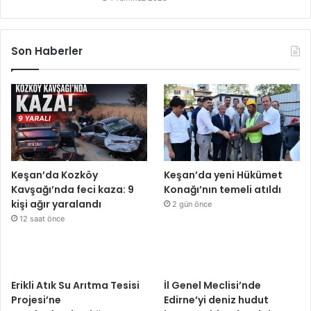
Son Haberler
Keşan’da Kozköy
Keşan’da yeni Hükümet
Kavşağı’nda feci kaza: 9
Konağı’nın temeli atıldı
kişi ağır yaralandı
2 gün önce
12 saat önce
Erikli Atık Su Arıtma Tesisi
İl Genel Meclisi’nde
Projesi’ne
Edirne’yi deniz hudut