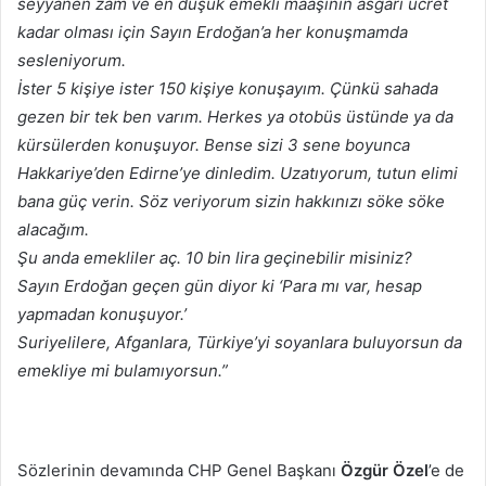
seyyanen zam ve en düşük emekli maaşının asgari ücret
kadar olması için Sayın Erdoğan’a her konuşmamda
sesleniyorum.
İster 5 kişiye ister 150 kişiye konuşayım. Çünkü sahada
gezen bir tek ben varım. Herkes ya otobüs üstünde ya da
kürsülerden konuşuyor. Bense sizi 3 sene boyunca
Hakkariye’den Edirne’ye dinledim. Uzatıyorum, tutun elimi
bana güç verin. Söz veriyorum sizin hakkınızı söke söke
alacağım.
Şu anda emekliler aç. 10 bin lira geçinebilir misiniz?
Sayın Erdoğan geçen gün diyor ki ‘Para mı var, hesap
yapmadan konuşuyor.’
Suriyelilere, Afganlara, Türkiye’yi soyanlara buluyorsun da
emekliye mi bulamıyorsun.”
Sözlerinin devamında CHP Genel Başkanı
Özgür Özel
’e de