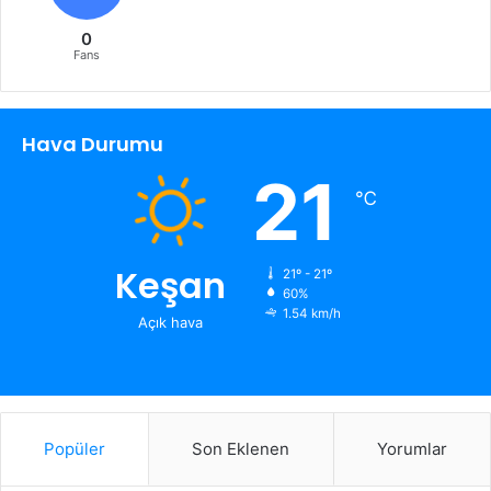
0
Fans
Hava Durumu
21
℃
Keşan
21º - 21º
60%
1.54 km/h
Açık hava
Popüler
Son Eklenen
Yorumlar