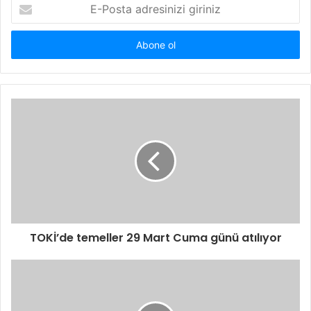
E-
Posta
adresinizi
giriniz
TOKİ’de temeller 29 Mart Cuma günü atılıyor