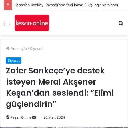
Keşan’da Kozköy Kavşağı’nda feci kaza: 9 kişi ağır yaralandı
Menü
A
y
...
Anasayfa
/
Siyaset
Siyaset
Zafer Sarıkeçe’ye destek
isteyen Meral Akşener
Keşan’dan seslendi: “Elimi
güçlendirin”
Bir
Keşan Online
26 Mart 2024
e-