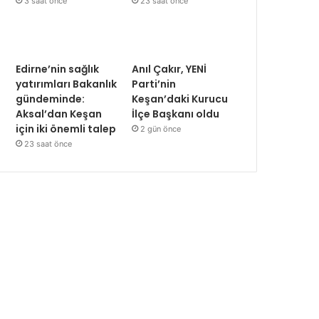
23 saat önce
3 saat önce
Edirne’nin sağlık
Anıl Çakır, YENİ
yatırımları Bakanlık
Parti’nin
gündeminde:
Keşan’daki Kurucu
Aksal’dan Keşan
İlçe Başkanı oldu
için iki önemli talep
2 gün önce
23 saat önce