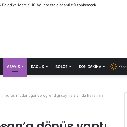
 Belediye Meclisi 10 Ağustos’ta olağanüstü toplanacak
ASAYIŞ
SAĞLIK
BÖLGE
SON DAKIKA
Keşan
tı, nüfus müdürlüğünde öğrendiği şey karşısında hayatının
şan’a dönüş yaptı,