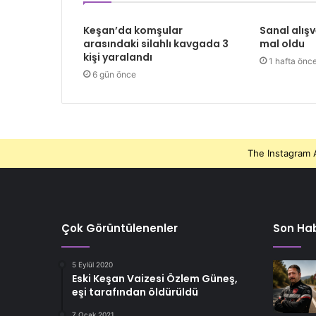
Keşan’da komşular
Sanal alışv
arasındaki silahlı kavgada 3
mal oldu
kişi yaralandı
1 hafta önc
6 gün önce
The Instagram A
Çok Görüntülenenler
Son Hab
5 Eylül 2020
Eski Keşan Vaizesi Özlem Güneş,
eşi tarafından öldürüldü
7 Ocak 2021