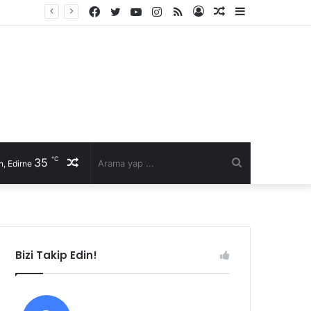
Facebook
Twitter
YouTube
Instagram
RSS
Kayıt
Rastgele
Kenar
Ol
Makale
Bölmesi
℃
35
Rastgele
Arama
, Edirne
Makale
yap
...
Bizi Takip Edin!