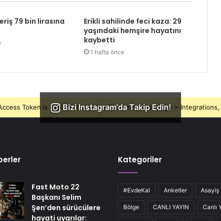
eriş 79 bin lirasına
Erikli sahilinde feci kaza: 29
yaşındaki hemşire hayatını
kaybetti
e
1 hafta önce
Bizi Instagram'da Takip Edin!
ccess Token is expired, Go to the Theme options page > Integrations, t
erler
Kategoriler
Fast Moto 22
#EvdeKal
Anketler
Asayiş
Başkanı Selim
Şen’den sürücülere
Bölge
CANLI YAYIN
Canlı 
hayati uyarılar: