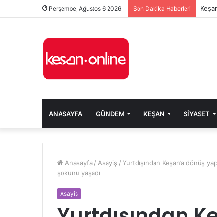
Keşan
Perşembe, Ağustos 6 2026
Son Dakika Haberleri
ANASAYFA
GÜNDEM
KEŞAN
SIYASET
Anasayfa
/
Asayiş
/
Yurtdışından Keşan’a dönüş yap
şokunu yaşadı
Asayiş
Yurtdışından Ke