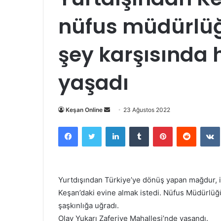
nüfus müdürlüğ
şey karşısında 
yaşadı
Bir
Keşan Online
23 Ağustos 2022
e-
Facebook
Twitter
LinkedIn
Tumblr
Pinterest
Reddit
posta
göndermek
Yurtdışından Türkiye’ye dönüş yapan mağdur, i
Keşan’daki evine almak istedi. Nüfus Müdürlüğ
şaşkınlığa uğradı.
Olay Yukarı Zaferiye Mahallesi’nde yaşandı.