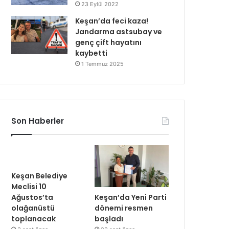
23 Eylül 2022
Keşan’da feci kaza!
Jandarma astsubay ve
genç çift hayatını
kaybetti
1 Temmuz 2025
Son Haberler
Keşan Belediye
Meclisi 10
Keşan’da Yeni Parti
Ağustos’ta
dönemi resmen
olağanüstü
başladı
toplanacak