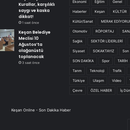
Ekonomi
Eğitim
Genel
Kurallar, karşılıklı
saygı ve kaska
Haberler
Keşan
KÜLTÜR
dikkat!
Kültür/Sanat
MERAK EDİYOR
1 saat önce
Otomotiv
RÖPORTAJ
SAN
Keşan Belediye
Meclisi 10
Sağlık
SEKTÖR LİDERLERİ
Ağustos’ta
olağanüstü
Siyaset
SOKAKTAYIZ
Son 
toplanacak
SON DAKİKA
Spor
TARİH
3 saat önce
Tarım
Teknoloji
Trafik
Türkiye
Ulaşım
Video
Çevre
ÖZEL HABER
İş Dü
Keşan Online - Son Dakika Haber
E
P