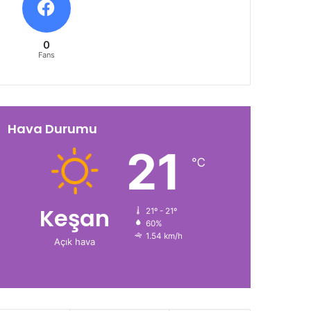
0
Fans
Hava Durumu
21
℃
Keşan
21º - 21º
60%
1.54 km/h
Açık hava