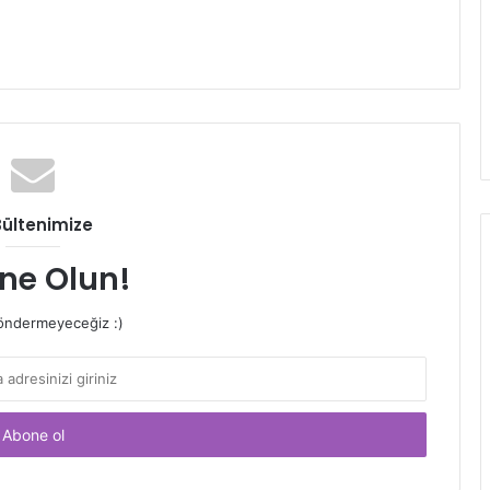
Bültenimize
ne Olun!
ndermeyeceğiz :)