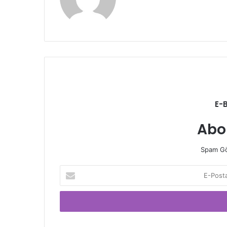
sitesi
E-
Abo
Spam Gö
E-
Posta
adresinizi
giriniz