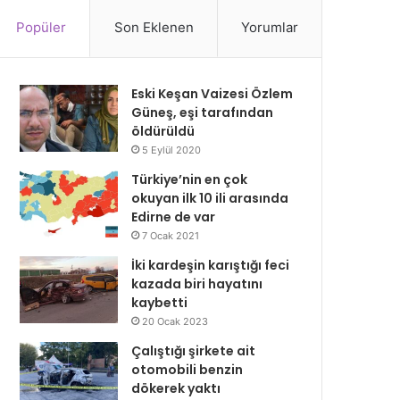
Popüler
Son Eklenen
Yorumlar
Eski Keşan Vaizesi Özlem
Güneş, eşi tarafından
öldürüldü
5 Eylül 2020
Türkiye’nin en çok
okuyan ilk 10 ili arasında
Edirne de var
7 Ocak 2021
İki kardeşin karıştığı feci
kazada biri hayatını
kaybetti
20 Ocak 2023
Çalıştığı şirkete ait
otomobili benzin
dökerek yaktı