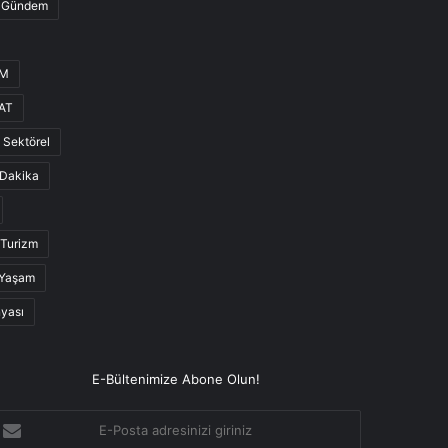
Gündem
UM
AT
Sektörel
Dakika
Turizm
Yaşam
nyası
E-Bültenimize Abone Olun!
-
osta