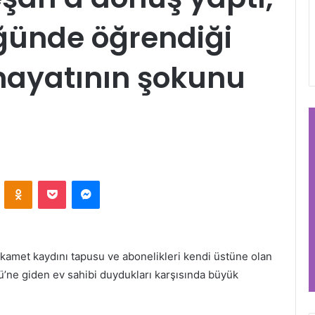
ünde öğrendiği
hayatının şokunu
VKontakte
Odnoklassniki
Pocket
Messenger
kamet kaydını tapusu ve abonelikleri kendi üstüne olan
ü’ne giden ev sahibi duydukları karşısında büyük