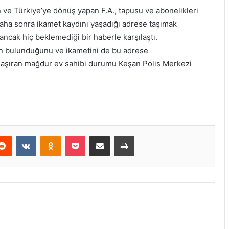
n ve Türkiye’ye dönüş yapan F.A., tapusu ve abonelikleri
aha sonra ikamet kaydını yaşadığı adrese taşımak
ancak hiç beklemediği bir haberle karşılaştı.
nın bulunduğunu ve ikametini de bu adrese
 şaşıran mağdur ev sahibi durumu Keşan Polis Merkezi
erest
Reddit
VKontakte
Odnoklassniki
Pocket
E-Posta ile paylaş
Yazdır