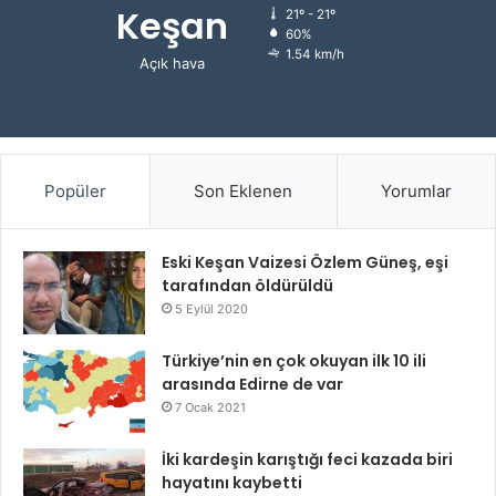
Keşan
21º - 21º
60%
1.54 km/h
Açık hava
Popüler
Son Eklenen
Yorumlar
Eski Keşan Vaizesi Özlem Güneş, eşi
tarafından öldürüldü
5 Eylül 2020
Türkiye’nin en çok okuyan ilk 10 ili
arasında Edirne de var
7 Ocak 2021
İki kardeşin karıştığı feci kazada biri
hayatını kaybetti