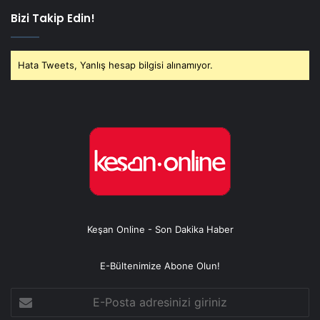
Bizi Takip Edin!
Hata Tweets, Yanlış hesap bilgisi alınamıyor.
Keşan Online - Son Dakika Haber
E-Bültenimize Abone Olun!
E-
Posta