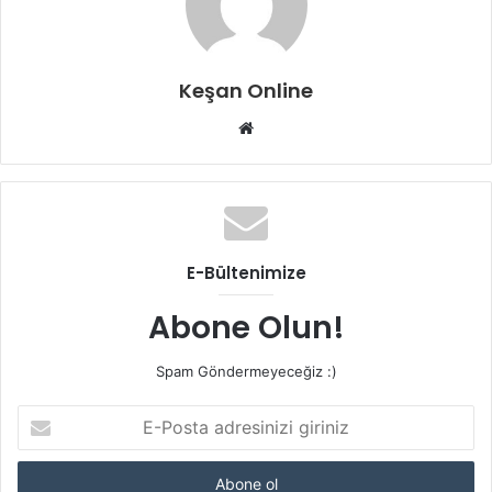
Keşan Online
Web
sitesi
E-Bültenimize
Abone Olun!
Spam Göndermeyeceğiz :)
E-
Posta
adresinizi
giriniz