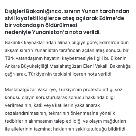
posta
Dışişleri Bakanlığı
nca, sınırın Yunan tarafından
göndermek
sivil kıyafetli kişilerce ateş açılarak
Edirne
‘de
bir vatandaşın öldürülmesi
nedeniyle
Yunanistan’a nota
verildi.
Bakanlık kaynaklarından alınan bilgiye göre, Edirne’de dün
akşam sınırın Yunanistan tarafından açılan ateş sonucu bir
Türk vatandaşının hayatını kaybetmesiyle ilgili bu ülkenin
Ankara Büyükelçiliği Maslahatgüzarı Eleni Vakali, Bakanlığa
çağrılarak, Türkiye’nin tepkisini içeren nota verildi.
Maslahatgüzar Vakali’ye, Türkiye’nin protesto ettiği söz
konusu olayın soruşturularak sonucu hakkında bilgi
verilmesinin, katil veya katillerin yakalanarak
cezalandırılmasının, tekrarının önlenmesine yönelik
tedbirlerin alınmasının talep edildiği ve olayın mağdurları
ile ailelerinin tazminat haklarının saklı tutulduğu bildirildi.