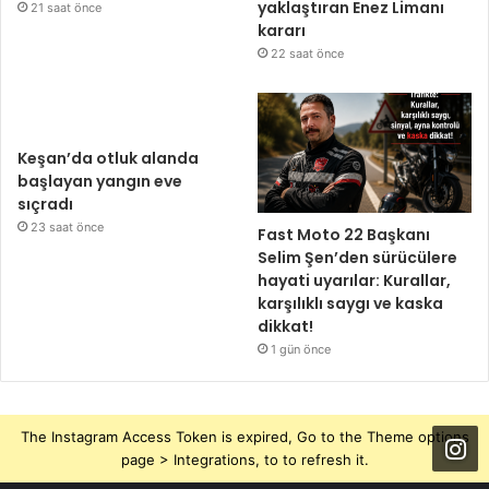
yaklaştıran Enez Limanı
21 saat önce
kararı
22 saat önce
Keşan’da otluk alanda
başlayan yangın eve
sıçradı
23 saat önce
Fast Moto 22 Başkanı
Selim Şen’den sürücülere
hayati uyarılar: Kurallar,
karşılıklı saygı ve kaska
dikkat!
1 gün önce
The Instagram Access Token is expired, Go to the Theme options
page > Integrations, to to refresh it.