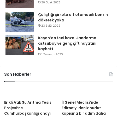
20 Ocak 2023
Çalıştığı şirkete ait otomobili benzin
dökerek yaktı
23 Eylül 2022
Keşan’da feci kaza! Jandarma
astsubay ve genç çift hayatını
kaybetti
1 Temmuz 2025
Son Haberler
Erikli Atık Su Arıtma Tesisi
İl Genel Meclisi’nde
Projesi’ne
Edirne’yi deniz hudut
Cumhurbaşkanlığı onayı
kapısına bir adım daha