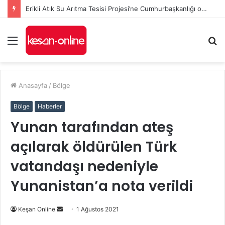
Erikli Atık Su Arıtma Tesisi Projesi’ne Cumhurbaşkanlığı onayı
Menü
A
y
...
Anasayfa
/
Bölge
Bölge
Haberler
Yunan tarafından ateş
açılarak öldürülen Türk
vatandaşı nedeniyle
Yunanistan’a nota verildi
Bir
Keşan Online
1 Ağustos 2021
e-