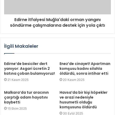
Edirne itfaiyesi Muğla'daki orman yangını
söndürme çalışmalarına destek için yola çıktı
İlgili Makaleler
Edirne’de besiciler dert
Enez’de cinayet! Apartman
yanıyor: Asgari ücretin 2
komşusu kadını silahla
katına çoban bulamıyoruz!
öldürdü, sonra intihar etti
21 Kasım 2025
20 Kasım 2025
Malkara’da tur aracının
Havsa’da bir kişi köpekler
çarptığı adam hayatını
ve arazi nedeniyle
kaybetti
husumetli olduğu
komşusunu öldürdü
15 Ekim 2025
30 Eylül 2025