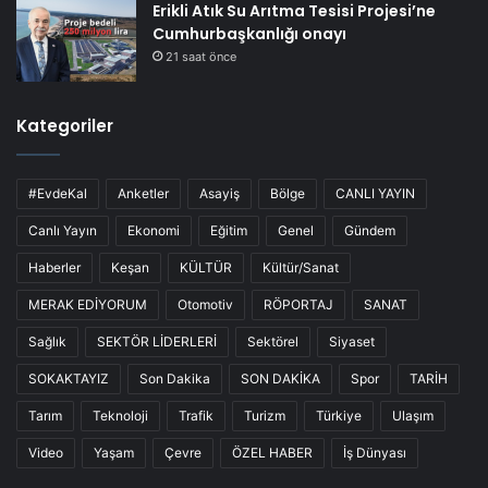
Erikli Atık Su Arıtma Tesisi Projesi’ne
Cumhurbaşkanlığı onayı
21 saat önce
Kategoriler
#EvdeKal
Anketler
Asayiş
Bölge
CANLI YAYIN
Canlı Yayın
Ekonomi
Eğitim
Genel
Gündem
Haberler
Keşan
KÜLTÜR
Kültür/Sanat
MERAK EDİYORUM
Otomotiv
RÖPORTAJ
SANAT
Sağlık
SEKTÖR LİDERLERİ
Sektörel
Siyaset
SOKAKTAYIZ
Son Dakika
SON DAKİKA
Spor
TARİH
Tarım
Teknoloji
Trafik
Turizm
Türkiye
Ulaşım
Video
Yaşam
Çevre
ÖZEL HABER
İş Dünyası