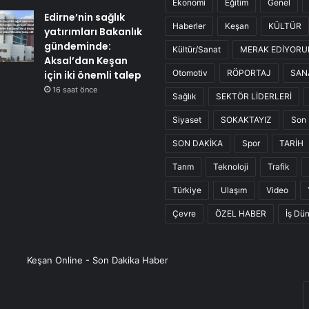
Ekonomi
Eğitim
Genel
Edirne’nin sağlık
Haberler
Keşan
KÜLTÜR
yatırımları Bakanlık
gündeminde:
Kültür/Sanat
MERAK EDİYOR
Aksal’dan Keşan
Otomotiv
RÖPORTAJ
SAN
için iki önemli talep
16 saat önce
Sağlık
SEKTÖR LİDERLERİ
Siyaset
SOKAKTAYIZ
Son 
SON DAKİKA
Spor
TARİH
Tarım
Teknoloji
Trafik
Türkiye
Ulaşım
Video
Çevre
ÖZEL HABER
İş Dü
Keşan Online - Son Dakika Haber
E
P