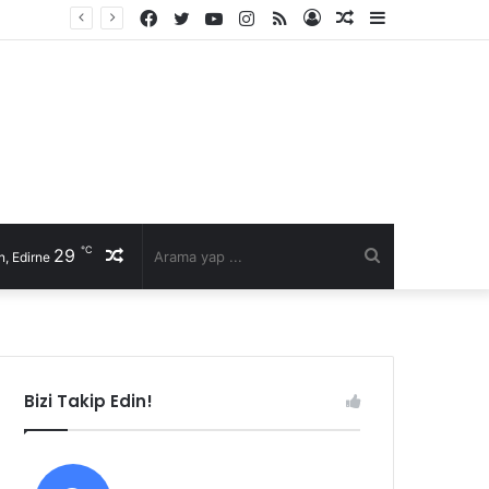
Facebook
Twitter
YouTube
Instagram
RSS
Kayıt
Rastgele
Kenar
li talep
Ol
Makale
Bölmesi
℃
29
Rastgele
Arama
, Edirne
Makale
yap
...
Bizi Takip Edin!