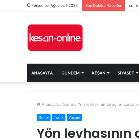
Edirn
Perşembe, Ağustos 6 2026
Son Dakika Haberleri
ANASAYFA
GÜNDEM
KEŞAN
SIYASET
Anasayfa
/
Genel
/
Yön levhasının direğine çarpan o
Genel
Trafik
Yaşam
Yön levhasının 