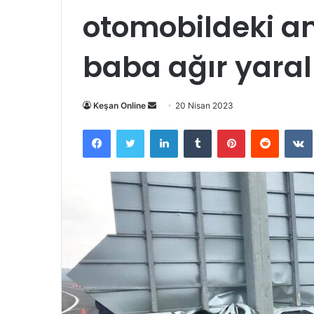
otomobildeki an
baba ağır yaralı
Bir
Keşan Online
20 Nisan 2023
e-
Facebook
Twitter
LinkedIn
Tumblr
Pinterest
Reddit
posta
göndermek