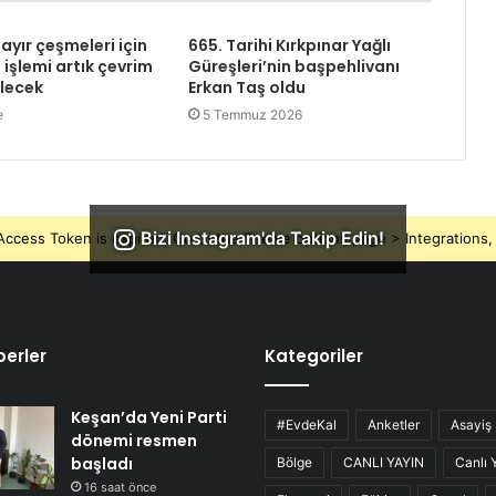
ayır çeşmeleri için
665. Tarihi Kırkpınar Yağlı
işlemi artık çevrim
Güreşleri’nin başpehlivanı
ilecek
Erkan Taş oldu
e
5 Temmuz 2026
Bizi Instagram'da Takip Edin!
ccess Token is expired, Go to the Theme options page > Integrations, t
erler
Kategoriler
Keşan’da Yeni Parti
#EvdeKal
Anketler
Asayiş
dönemi resmen
başladı
Bölge
CANLI YAYIN
Canlı 
16 saat önce