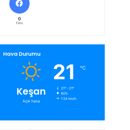
0
Fans
Hava Durumu
21
℃
Keşan
21º - 21º
60%
1.54 km/h
Açık hava