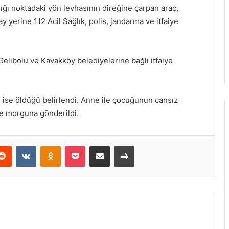
ığı noktadaki yön levhasının direğine çarpan araç,
 yerine 112 Acil Sağlık, polis, jandarma ve itfaiye
Gelibolu ve Kavakköy belediyelerine bağlı itfaiye
ise öldüğü belirlendi. Anne ile çocuğunun cansız
ane morguna gönderildi.
erest
Reddit
VKontakte
Odnoklassniki
Pocket
E-Posta ile paylaş
Yazdır