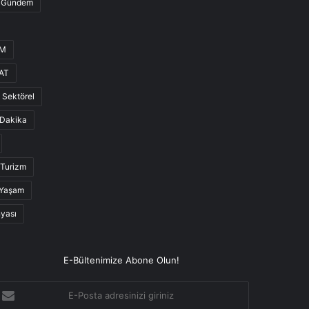
Gündem
UM
AT
Sektörel
Dakika
Turizm
Yaşam
nyası
E-Bültenimize Abone Olun!
-
osta