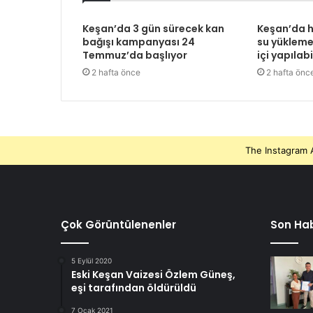
Keşan’da 3 gün sürecek kan
Keşan’da h
bağışı kampanyası 24
su yükleme 
Temmuz’da başlıyor
içi yapılab
2 hafta önce
2 hafta önc
The Instagram A
Çok Görüntülenenler
Son Hab
5 Eylül 2020
Eski Keşan Vaizesi Özlem Güneş,
eşi tarafından öldürüldü
7 Ocak 2021