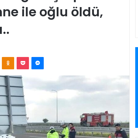
ne ile oğlu öldü,
..
VKontakte
Odnoklassniki
Pocket
Messenger