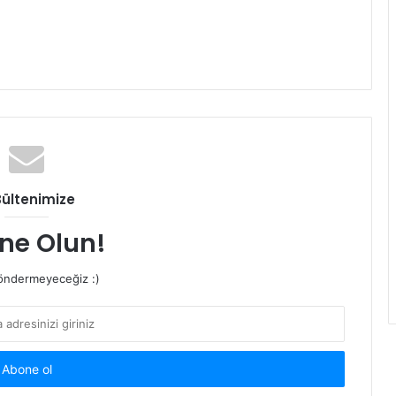
Bültenimize
ne Olun!
ndermeyeceğiz :)