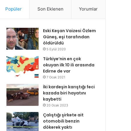
Popüler
Son Eklenen
Yorumlar
Eski Keşan Vaizesi Özlem
Güneş, eşi tarafından
öldürüldü
5 Eylül 2020
Türkiye’nin en çok
okuyan ilk 10 ili arasında
Edirne de var
7 Ocak 2021
İki kardeşin karıştığı feci
kazada biri hayatını
kaybetti
20 Ocak 2023
Çalıştığı şirkete ait
otomobili benzin
dökerek yaktı