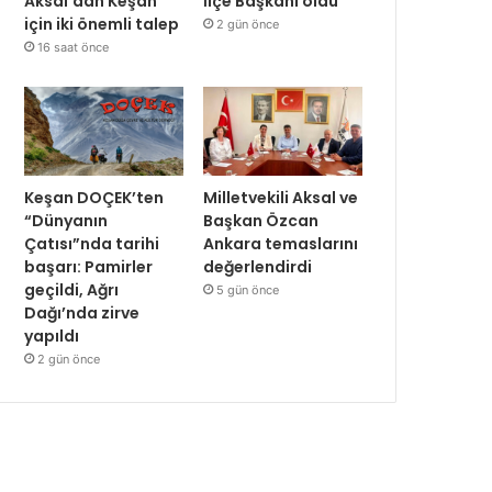
Aksal’dan Keşan
İlçe Başkanı oldu
için iki önemli talep
2 gün önce
16 saat önce
Keşan DOÇEK’ten
Milletvekili Aksal ve
“Dünyanın
Başkan Özcan
Çatısı”nda tarihi
Ankara temaslarını
başarı: Pamirler
değerlendirdi
geçildi, Ağrı
5 gün önce
Dağı’nda zirve
yapıldı
2 gün önce