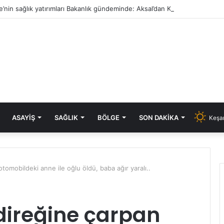
e’nin sağlık yatırımları Bakanlık gündeminde: Aksal’dan Keşan için iki önem
ASAYIŞ
SAĞLIK
BÖLGE
SON DAKIKA
Keşan
tomobildeki anne ile oğlu öldü, baba ağır yaralı..
direğine çarpan