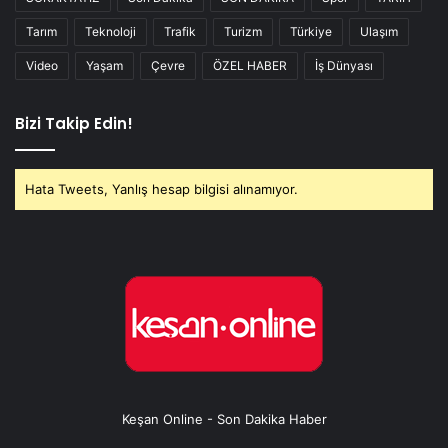
Tarım
Teknoloji
Trafik
Turizm
Türkiye
Ulaşım
Video
Yaşam
Çevre
ÖZEL HABER
İş Dünyası
Bizi Takip Edin!
Hata Tweets, Yanlış hesap bilgisi alınamıyor.
Keşan Online - Son Dakika Haber