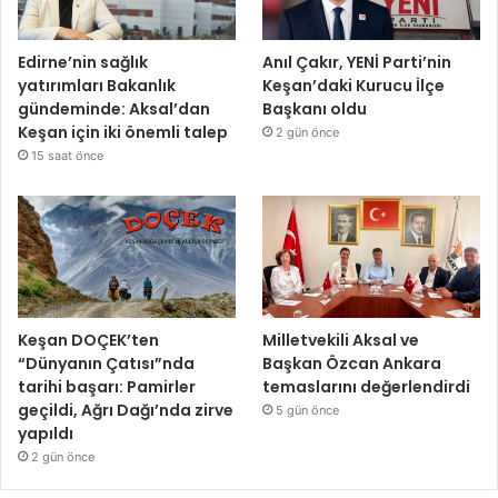
Edirne’nin sağlık
Anıl Çakır, YENİ Parti’nin
yatırımları Bakanlık
Keşan’daki Kurucu İlçe
gündeminde: Aksal’dan
Başkanı oldu
Keşan için iki önemli talep
2 gün önce
15 saat önce
Keşan DOÇEK’ten
Milletvekili Aksal ve
“Dünyanın Çatısı”nda
Başkan Özcan Ankara
tarihi başarı: Pamirler
temaslarını değerlendirdi
geçildi, Ağrı Dağı’nda zirve
5 gün önce
yapıldı
2 gün önce