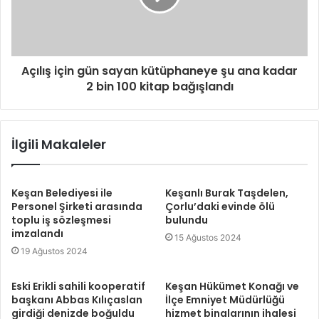
Açılış için gün sayan kütüphaneye şu ana kadar
2 bin 100 kitap bağışlandı
İlgili Makaleler
Keşan Belediyesi ile
Keşanlı Burak Taşdelen,
Personel Şirketi arasında
Çorlu’daki evinde ölü
toplu iş sözleşmesi
bulundu
imzalandı
15 Ağustos 2024
19 Ağustos 2024
Eski Erikli sahili kooperatif
Keşan Hükümet Konağı ve
başkanı Abbas Kılıçaslan
İlçe Emniyet Müdürlüğü
girdiği denizde boğuldu
hizmet binalarının ihalesi