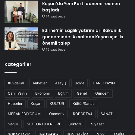
Keşan’da Yeni Parti dönemi resmen
başladı
14 saat önce
Edirne’nin sağlık yatırımları Bakanlık
gündeminde: Aksal’dan Keşan için iki
önemli talep
15 saat önce
Kategoriler
#EvdeKal
Anketler
Asayiş
Bölge
CANLI YAYIN
Canlı Yayın
Ekonomi
Eğitim
Genel
Gündem
Haberler
Keşan
KÜLTÜR
Kültür/Sanat
MERAK EDİYORUM
Otomotiv
RÖPORTAJ
SANAT
Sağlık
SEKTÖR LİDERLERİ
Sektörel
Siyaset
SOKAKTAYIZ
Son Dakika
SON DAKİKA
Spor
TARİH