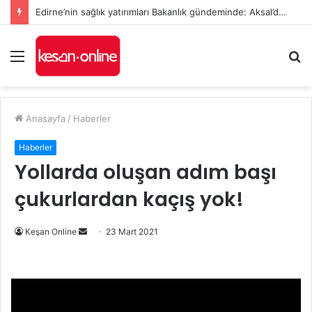
Edirne’nin sağlık yatırımları Bakanlık gündeminde: Aksal’dan Keşan için iki önemli talep
Menü
A
y
...
Anasayfa
/
Haberler
Haberler
Yollarda oluşan adım başı
çukurlardan kaçış yok!
Bir
Keşan Online
23 Mart 2021
e-
posta
göndermek