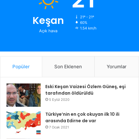
Keşan
21º - 21º
60%
1.54 km/h
Açık hava
Popüler
Son Eklenen
Yorumlar
Eski Keşan Vaizesi Özlem Güneş, eşi
tarafından öldürüldü
5 Eylül 2020
Türkiye’nin en çok okuyan ilk 10 ili
arasında Edirne de var
7 Ocak 2021