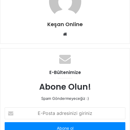
Keşan Online
Web
sitesi
E-Bültenimize
Abone Olun!
Spam Göndermeyeceğiz :)
E-
Posta
adresinizi
giriniz