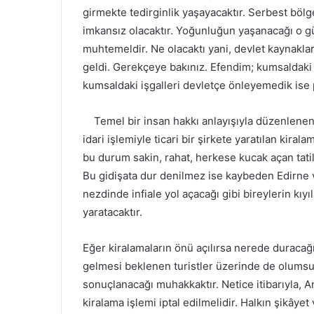
girmekte tedirginlik yaşayacaktır. Serbest bö
imkansız olacaktır. Yoğunluğun yaşanacağı o g
muhtemeldir. Ne olacaktı yani, devlet kaynakları 
geldi. Gerekçeye bakınız. Efendim; kumsaldaki i
kumsaldaki işgalleri devletçe önleyemedik ise p
Temel bir insan hakkı anlayışıyla düzenlenen
idari işlemiyle ticari bir şirkete yaratılan kiral
bu durum sakin, rahat, herkese kucak açan tatil
Bu gidişata dur denilmez ise kaybeden Edirne v
nezdinde infiale yol açacağı gibi bireylerin kıy
yaratacaktır.
Eğer kiralamaların önü açılırsa nerede duracağ
gelmesi beklenen turistler üzerinde de olumsuz 
sonuçlanacağı muhakkaktır. Netice itibarıyla, A
kiralama işlemi iptal edilmelidir. Halkın şikây