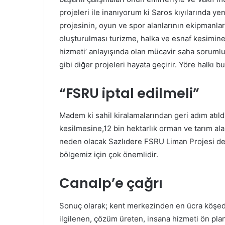
projeleri ile inanıyorum ki Saros kıyılarında y
projesinin, oyun ve spor alanlarının ekipmanla
oluşturulması turizme, halka ve esnaf kesimine 
hizmeti’ anlayışında olan mücavir saha sorumlu
gibi diğer projeleri hayata geçirir. Yöre halkı b
“FSRU iptal edilmeli”
Madem ki sahil kiralamalarından geri adım atıld
kesilmesine,12 bin hektarlık orman ve tarım ala
neden olacak Sazlıdere FSRU Liman Projesi de i
bölgemiz için çok önemlidir.
Canalp’e çağrı
Sonuç olarak; kent merkezinden en ücra köşede
ilgilenen, çözüm üreten, insana hizmeti ön pland