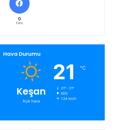
0
Fans
Hava Durumu
21
℃
Keşan
21º - 21º
60%
1.54 km/h
Açık hava