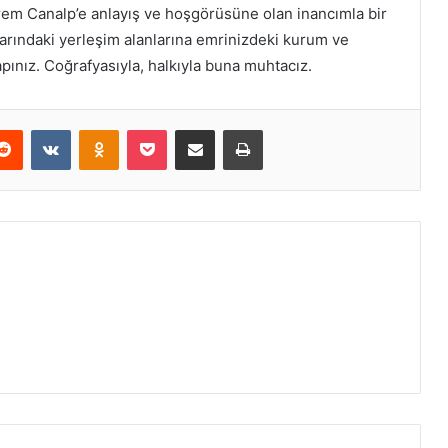
krem Canalp’e anlayış ve hoşgörüsüne olan inancımla bir
larındaki yerleşim alanlarına emrinizdeki kurum ve
apınız. Coğrafyasıyla, halkıyla buna muhtacız.
erest
Reddit
VKontakte
Odnoklassniki
Pocket
E-Posta ile paylaş
Yazdır