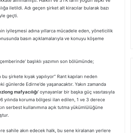
a dikkate alınmamıştı. Halkın ve STK’ların yoğun tepki ve
ığa iletildi. Adı geçen şirket alt kiracılar bularak bazı
yle geçti.
inin iyileşmesi adına yıllarca mücadele eden, yöneticilik
i konusunda basın açıklamalarıyla ve konuyu köşeme
t çemberinde’ başlıklı yazımın son bölümünde;
bu şirkete kıyak yapılıyor” Rant kapıları neden
eki günlerde Edirne’de yaşanacaktır. Yakın zamanda
zlong mafyacılığı’
oynayanlar bir başka güç vasıtasıyla
 yılında koruma bölgesi ilan edilen, 1 ve 3 derece
lkın serbest kullanımına açık tutma yükümlülüğüne
ştur.
 sahile akın edecek halk, bu sene kiralanan yerlere