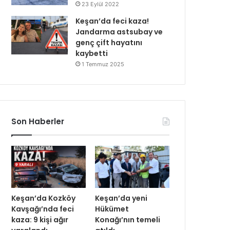
23 Eylül 2022
Keşan’da feci kaza!
Jandarma astsubay ve
genç çift hayatını
kaybetti
1 Temmuz 2025
Son Haberler
Keşan’da Kozköy
Keşan’da yeni
Kavşağı’nda feci
Hükümet
kaza: 9 kişi ağır
Konağı’nın temeli