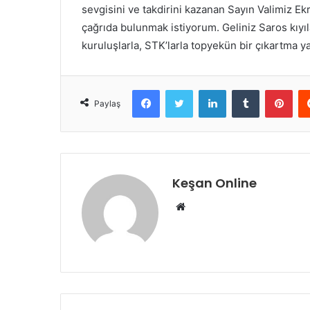
sevgisini ve takdirini kazanan Sayın Valimiz E
çağrıda bulunmak istiyorum. Geliniz Saros kıyı
kuruluşlarla, STK’larla topyekün bir çıkartma y
Facebook
Twitter
LinkedIn
Tumblr
Pint
Paylaş
Keşan Online
Web
sitesi