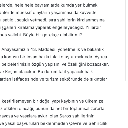
lgelerde, hele hele bayramlarda kumda yer bulmak
ünlerde müessif olayların yaşanması da kuvvetle
satıldı, satıldı yetmedi, sıra sahillerin kiralanmasına
şgalleri kiralama yaparak engelleyeceğiz. Yıllardır
es vallahi. Böyle bir gerekçe olabilir mi?
 Anayasamızın 43. Maddesi, yönetmelik ve bakanlık
ama konusu bir insan hakkı ihlali oluşturmaktadır. Ayrıca
 beldelerimizin özgün yapısını ve özelliğini bozacaktır.
e Keşan olacaktır. Bu durum tatil yapacak halk
ılardan istifadesinde ve turizm sektöründe de sıkıntılar
ı kestirilemeyen bir doğal yapı kaybının ve ülkemize
etkileri olacağı, bunun da net bir toplumsal zararla
nayasa ve yasalara aykırı olan Saros sahillerinin
et ve yasal başvuruları beklenmeden Çevre ve Şehircilik