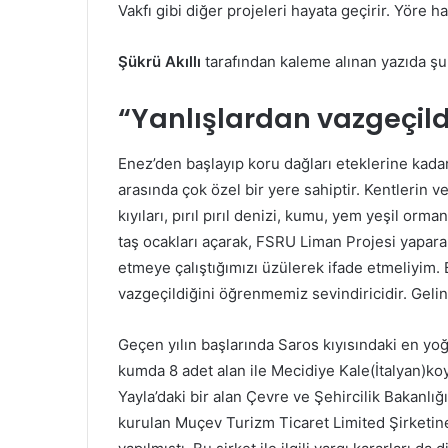
Vakfı gibi diğer projeleri hayata geçirir. Yöre ha
Şükrü Akıllı
tarafından kaleme alınan yazıda şu 
“Yanlışlardan vazgeçild
Enez’den başlayıp koru dağları eteklerine kadar 
arasında çok özel bir yere sahiptir. Kentlerin v
kıyıları, pırıl pırıl denizi, kumu, yem yeşil orm
taş ocakları açarak, FSRU Liman Projesi yaparak
etmeye çalıştığımızı üzülerek ifade etmeliyim
vazgeçildiğini öğrenmemiz sevindiricidir. Gelin
Geçen yılın başlarında Saros kıyısındaki en yo
kumda 8 adet alan ile Mecidiye Kale(İtalyan)koy
Yayla’daki bir alan Çevre ve Şehircilik Bakanlığ
kurulan Muçev Turizm Ticaret Limited Şirketine,