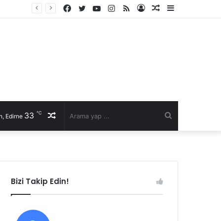
Facebook
Twitter
YouTube
Instagram
RSS
Kayıt
Rastgele
Kenar
Ol
Makale
Bölmesi
℃
33
Rastgele
Arama
, Edirne
Makale
yap
...
Bizi Takip Edin!