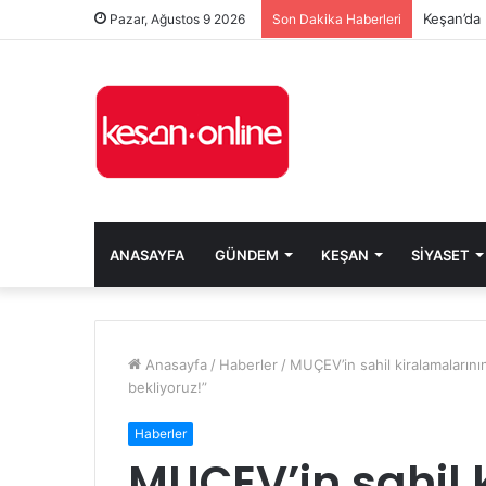
Keşan’da 
Pazar, Ağustos 9 2026
Son Dakika Haberleri
ANASAYFA
GÜNDEM
KEŞAN
SIYASET
Anasayfa
/
Haberler
/
MUÇEV’in sahil kiralamalarının
bekliyoruz!”
Haberler
MUÇEV’in sahil 