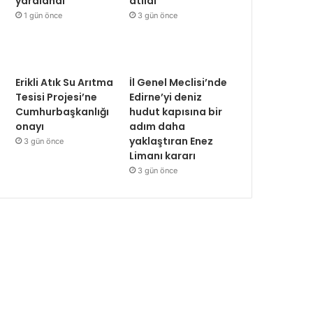
yaralandı
atıldı
1 gün önce
3 gün önce
Erikli Atık Su Arıtma
İl Genel Meclisi’nde
Tesisi Projesi’ne
Edirne’yi deniz
Cumhurbaşkanlığı
hudut kapısına bir
onayı
adım daha
yaklaştıran Enez
3 gün önce
Limanı kararı
3 gün önce