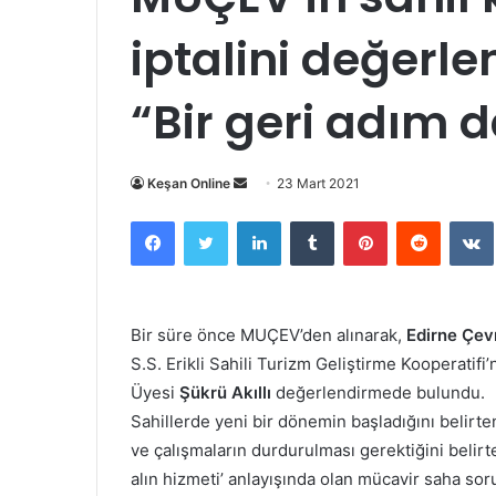
iptalini değerle
“Bir geri adım 
Bir
Keşan Online
23 Mart 2021
e-
Facebook
Twitter
LinkedIn
Tumblr
Pinterest
Reddit
posta
göndermek
Bir süre önce MUÇEV’den alınarak,
Edirne Çev
S.S. Erikli Sahili Turizm Geliştirme Kooperatifi
Üyesi
Şükrü Akıllı
değerlendirmede bulundu.
Sahillerde yeni bir dönemin başladığını belirte
ve çalışmaların durdurulması gerektiğini belirt
alın hizmeti’ anlayışında olan mücavir saha so