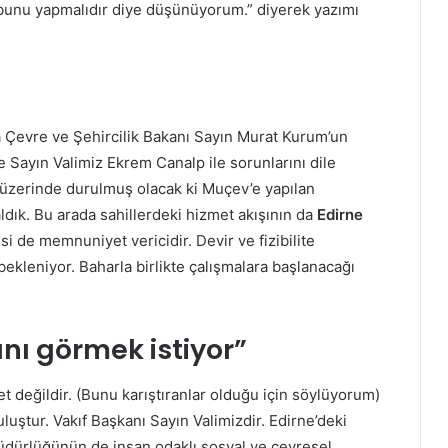
bunu yapmalıdır diye düşünüyorum.” diyerek yazımı
 Çevre ve Şehircilik Bakanı Sayın Murat Kurum’un
 Sayın Valimiz Ekrem Canalp ile sorunlarını dile
 üzerinde durulmuş olacak ki Muçev’e yapılan
aldık. Bu arada sahillerdeki hizmet akışının da
Edirne
si de memnuniyet vericidir. Devir ve fizibilite
kleniyor. Baharla birlikte çalışmalara başlanacağı
ını görmek istiyor”
t değildir. (Bunu karıştıranlar olduğu için söylüyorum)
luştur. Vakıf Başkanı Sayın Valimizdir. Edirne’deki
 müdürlüğünün de insan odaklı sosyal ve çevresel