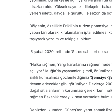
yapılmıştı. Bu şirket ile ilgili yargı kararları d
itirazları oldu. Yüksek sayıdaki dilekçeler bakanl
yerleri işletti. Kavga ile gürültü ile sezon da bö
Bölgenin, özellikle Erikli’nin turizm potansiyel
yapan biri olarak, kiralamaların iptal edilmes
taşıyarak yazdım ve takipçisi oldum.
5 şubat 2020 tarihinde ‘Saros sahilleri de ran
“Halka rağmen, Yargı kararlarına rağmen neden 
açılıyor? Muğla’da yaşananlar, şimdi, önümüzd
Erikli kumsalında gözlemlediğimiz
‘Şemsiye-Şe
devam edecekler gibi görünüyor. Devletçe 2006
doğal sit alanlarının korunması gerekirken, ha
rağmen Bakanlık çareyi kiraya vermekte bulmu
Denizden, kumdan, Güneş’ten yararlanmak üzere