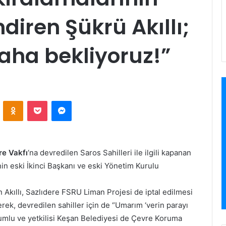
ndiren Şükrü Akıllı;
daha bekliyoruz!”
VKontakte
Odnoklassniki
Pocket
Messenger
re Vakfı
‘na devredilen Saros Sahilleri ile ilgili kapanan
’nin eski İkinci Başkanı ve eski Yönetim Kurulu
n Akıllı, Sazlıdere FSRU Liman Projesi de iptal edilmesi
erek, devredilen sahiller için de “Umarım ‘verin parayı
rumlu ve yetkilisi Keşan Belediyesi de Çevre Koruma