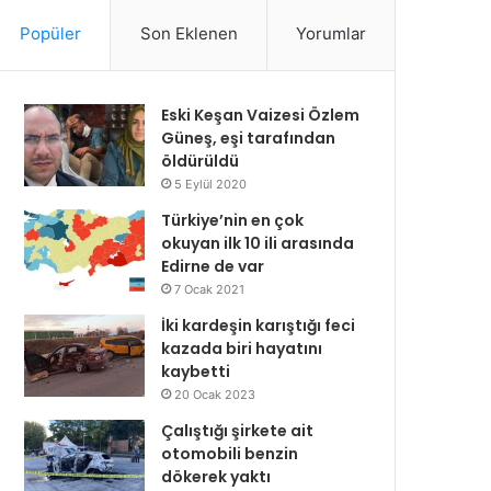
Popüler
Son Eklenen
Yorumlar
Eski Keşan Vaizesi Özlem
Güneş, eşi tarafından
öldürüldü
5 Eylül 2020
Türkiye’nin en çok
okuyan ilk 10 ili arasında
Edirne de var
7 Ocak 2021
İki kardeşin karıştığı feci
kazada biri hayatını
kaybetti
20 Ocak 2023
Çalıştığı şirkete ait
otomobili benzin
dökerek yaktı