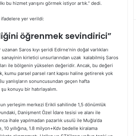
lkı bu hizmet yarışını görmek istiyor artık.” dedi.
ifadelere yer verildi:
iğini öğrenmek sevindirici”
uzanan Saros kıyı şeridi Edirne’nin doğal varlıkları
e sanayinin kirletici unsurlarından uzak kalabilmiş Saros
anları ile bölgenin yükselen değeridir. Ancak, bu değeri
, kumu parsel parsel rant kapısı haline getirerek yok
. Bu yanlışların sonuncusundan geçen hafta
 şu konuyu bir hatırlayalım.
ğun yerleşim merkezi Erikli sahilinde 1,5 dönümlük
undaki, Danişment Özel İdare tesisi ve alanı ile
ınca ihale yapılmadan pazarlık usulü ile Muğla’da
 10 yıllığına, 1.8 milyon+Kdv bedelle kiralama