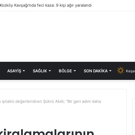
Kozköy Kavşağı’nda feci kaza: 9 kişi ağır yaralandı
ASAYIŞ
SAĞLIK
BÖLGE
SON DAKIKA
Keşan
 iptalini değerlendiren Şükrü Akıllı; “Bir geri adım daha
kiralamalarının