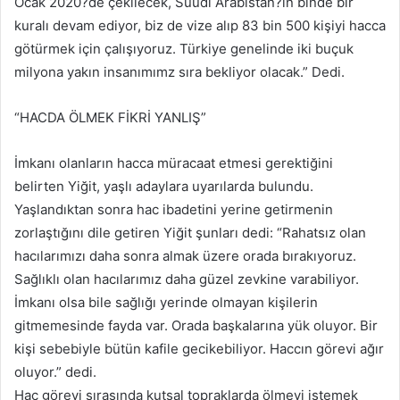
Ocak 2020?de çekilecek, Suudi Arabistan?ın binde bir
kuralı devam ediyor, biz de vize alıp 83 bin 500 kişiyi hacca
götürmek için çalışıyoruz. Türkiye genelinde iki buçuk
milyona yakın insanımımz sıra bekliyor olacak.” Dedi.
“HACDA ÖLMEK FİKRİ YANLIŞ”
İmkanı olanların hacca müracaat etmesi gerektiğini
belirten Yiğit, yaşlı adaylara uyarılarda bulundu.
Yaşlandıktan sonra hac ibadetini yerine getirmenin
zorlaştığını dile getiren Yiğit şunları dedi: “Rahatsız olan
hacılarımızı daha sonra almak üzere orada bırakıyoruz.
Sağlıklı olan hacılarımız daha güzel zevkine varabiliyor.
İmkanı olsa bile sağlığı yerinde olmayan kişilerin
gitmemesinde fayda var. Orada başkalarına yük oluyor. Bir
kişi sebebiyle bütün kafile gecikebiliyor. Haccın görevi ağır
oluyor.” dedi.
Hac görevi sırasında kutsal topraklarda ölmeyi istemek