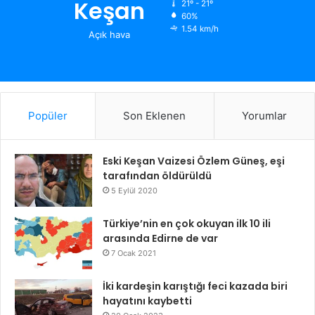
Keşan
21º - 21º
60%
1.54 km/h
Açık hava
Popüler
Son Eklenen
Yorumlar
Eski Keşan Vaizesi Özlem Güneş, eşi
tarafından öldürüldü
5 Eylül 2020
Türkiye’nin en çok okuyan ilk 10 ili
arasında Edirne de var
7 Ocak 2021
İki kardeşin karıştığı feci kazada biri
hayatını kaybetti