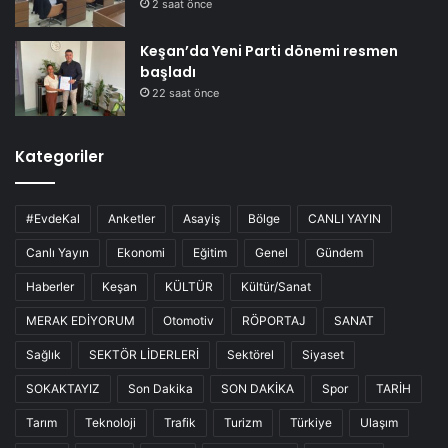
2 saat önce
Keşan’da Yeni Parti dönemi resmen
başladı
22 saat önce
Kategoriler
#EvdeKal
Anketler
Asayiş
Bölge
CANLI YAYIN
Canlı Yayın
Ekonomi
Eğitim
Genel
Gündem
Haberler
Keşan
KÜLTÜR
Kültür/Sanat
MERAK EDİYORUM
Otomotiv
RÖPORTAJ
SANAT
Sağlık
SEKTÖR LİDERLERİ
Sektörel
Siyaset
SOKAKTAYIZ
Son Dakika
SON DAKİKA
Spor
TARİH
Tarım
Teknoloji
Trafik
Turizm
Türkiye
Ulaşım