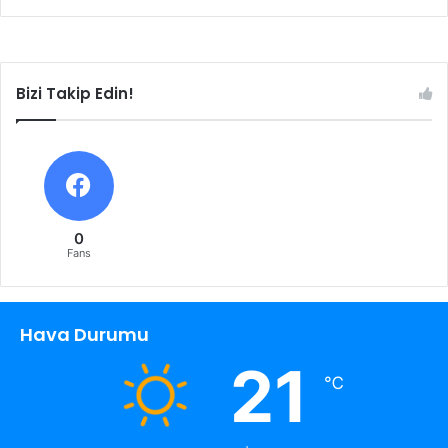
Bizi Takip Edin!
0
Fans
Hava Durumu
21
℃