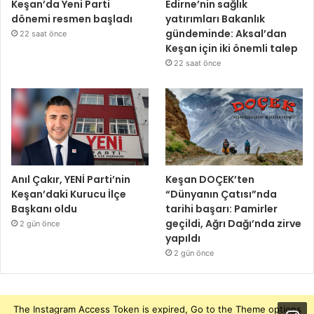
Keşan’da Yeni Parti
Edirne’nin sağlık
dönemi resmen başladı
yatırımları Bakanlık
gündeminde: Aksal’dan
22 saat önce
Keşan için iki önemli talep
22 saat önce
Anıl Çakır, YENİ Parti’nin
Keşan DOÇEK’ten
Keşan’daki Kurucu İlçe
“Dünyanın Çatısı”nda
Başkanı oldu
tarihi başarı: Pamirler
geçildi, Ağrı Dağı’nda zirve
2 gün önce
yapıldı
2 gün önce
The Instagram Access Token is expired, Go to the Theme options