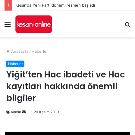
Keşan’da Yeni Parti dönemi resmen başladı
Menü
A
y
...
Anasayfa
/
Haberler
Haberler
Yiğit’ten Hac ibadeti ve Hac
kayıtları hakkında önemli
bilgiler
Bir
admin
20 Kasım 2019
e-
posta
göndermek