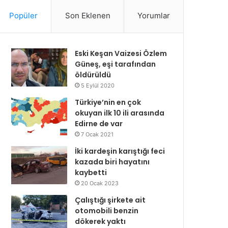
Popüler
Son Eklenen
Yorumlar
Eski Keşan Vaizesi Özlem
Güneş, eşi tarafından
öldürüldü
5 Eylül 2020
Türkiye’nin en çok
okuyan ilk 10 ili arasında
Edirne de var
7 Ocak 2021
İki kardeşin karıştığı feci
kazada biri hayatını
kaybetti
20 Ocak 2023
Çalıştığı şirkete ait
otomobili benzin
dökerek yaktı