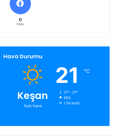
0
Fans
Hava Durumu
21
℃
Keşan
21º - 21º
60%
1.54 km/h
Açık hava