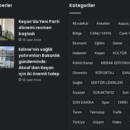
erler
Kategoriler
Keşan’da Yeni Parti
#EvdeKal
Anketler
Asayiş
dönemi resmen
başladı
Bölge
CANLI YAYIN
Canlı 
18 saat önce
Ekonomi
Eğitim
Genel
Edirne’nin sağlık
Haberler
Keşan
KÜLTÜR
yatırımları Bakanlık
gündeminde:
Kültür/Sanat
MERAK EDİYOR
Aksal’dan Keşan
Otomotiv
RÖPORTAJ
SAN
için iki önemli talep
18 saat önce
Sağlık
SEKTÖR LİDERLERİ
Siyaset
SOKAKTAYIZ
Son 
SON DAKİKA
Spor
TARİH
Tarım
Teknoloji
Trafik
Türkiye
Ulaşım
Video