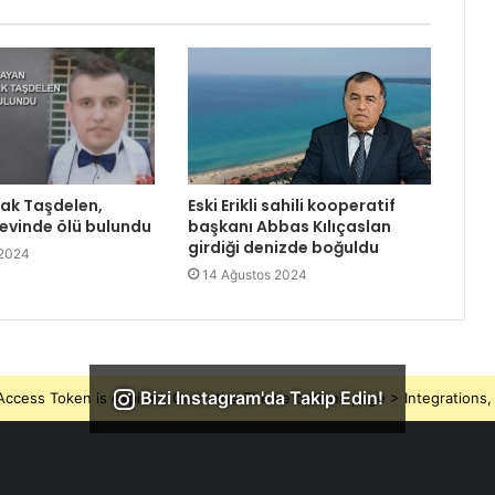
rak Taşdelen,
Eski Erikli sahili kooperatif
 evinde ölü bulundu
başkanı Abbas Kılıçaslan
girdiği denizde boğuldu
 2024
14 Ağustos 2024
Bizi Instagram'da Takip Edin!
ccess Token is expired, Go to the Theme options page > Integrations, t