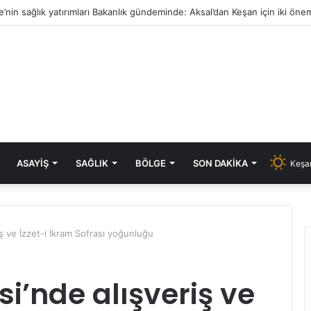
e’nin sağlık yatırımları Bakanlık gündeminde: Aksal’dan Keşan için iki önem
ASAYIŞ
SAĞLIK
BÖLGE
SON DAKIKA
Keşan
ş ve İzzet-i İkram Sofrası yoğunluğu
i’nde alışveriş ve