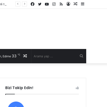
Facebook
Twitter
YouTube
Instagram
RSS
Kayıt
Rastgele
Kenar
li talep
Ol
Makale
Bölmesi
℃
33
Rastgele
Arama
, Edirne
Makale
yap
...
Bizi Takip Edin!