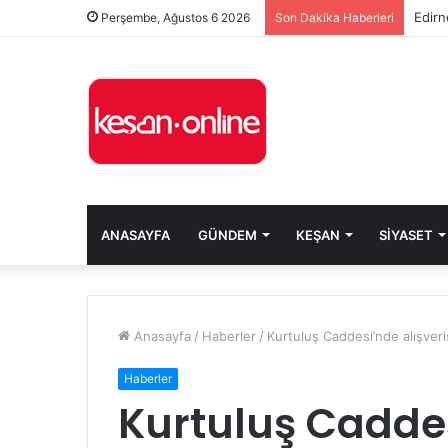
Edirn
Perşembe, Ağustos 6 2026
Son Dakika Haberleri
ANASAYFA
GÜNDEM
KEŞAN
SIYASET
Anasayfa
/
Haberler
/
Kurtuluş Caddesi’nde alışveri
Haberler
Kurtuluş Caddes