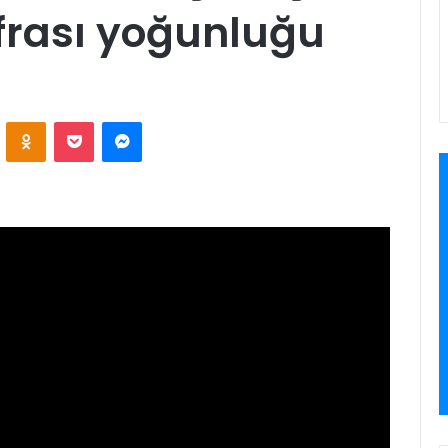
ofrası yoğunluğu
VKontakte
Odnoklassniki
Pocket
Messenger