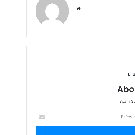
Web
sitesi
E-
Abo
Spam Gö
E-
Posta
adresinizi
giriniz