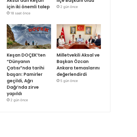
Aksal’dan Keşan
İlçe Başkanı oldu
için iki önemli talep
2 gün önce
18 saat önce
Keşan DOÇEK’ten
Milletvekili Aksal ve
“Dünyanın
Başkan Özcan
Çatısı”nda tarihi
Ankara temaslarını
başarı: Pamirler
değerlendirdi
geçildi, Ağrı
5 gün önce
Dağı’nda zirve
yapıldı
2 gün önce