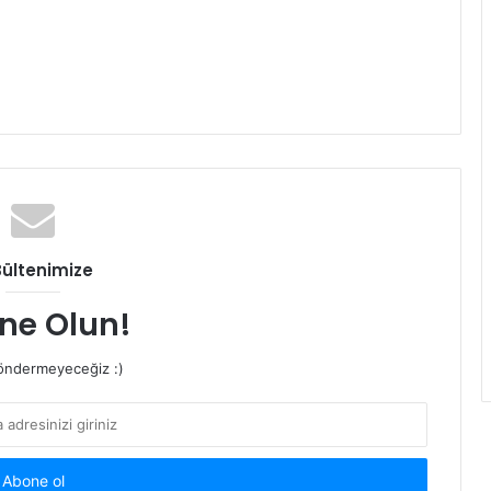
Bültenimize
ne Olun!
ndermeyeceğiz :)