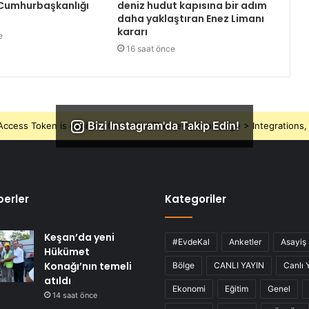
 Cumhurbaşkanlığı
deniz hudut kapısına bir adım
daha yaklaştıran Enez Limanı
kararı
e
16 saat önce
Bizi Instagram'da Takip Edin!
ccess Token is expired, Go to the Theme options page > Integrations, t
erler
Kategoriler
Keşan’da yeni
#EvdeKal
Anketler
Asayiş
Hükümet
Konağı’nın temeli
Bölge
CANLI YAYIN
Canlı 
atıldı
Ekonomi
Eğitim
Genel
14 saat önce