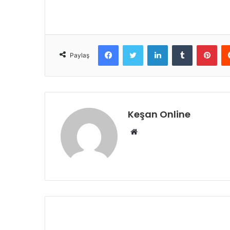
Facebook
Twitter
LinkedIn
Tumblr
Pint
Paylaş
Keşan Online
Web
sitesi