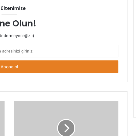
Bültenimize
ne Olun!
ndermeyeceğiz :)