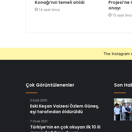
Konağı’nın temeli atıldı
Projesi’ne
onayı
14 saat önce
15 saat önc
The Instagram A
Çok Görüntülenenler
Son Hab
5 Eylül 2020
Eski Keşan Vaizesi Özlem Güneş,
eşi tarafından öldürüldü
7 Ocak 2021
Türkiye’nin en çok okuyan ilk 10 ili