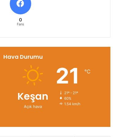
0
Fans
Hava Durumu
21
℃
Keşan
21º - 21º
60%
1.54 km/h
Açık hava