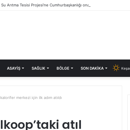
ık Su Arıtma Tesisi Projesi’ne Cumhurbaşkanlığı onayı
ASAYIŞ
SAĞLIK
BÖLGE
SON DAKIKA
Keşan
kalorifer merkezi için ilk adım atıldı
koop’taki atıl