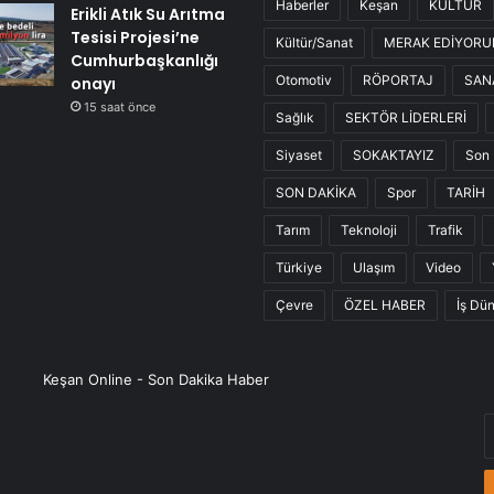
Haberler
Keşan
KÜLTÜR
Erikli Atık Su Arıtma
Tesisi Projesi’ne
Kültür/Sanat
MERAK EDİYOR
Cumhurbaşkanlığı
Otomotiv
RÖPORTAJ
SAN
onayı
15 saat önce
Sağlık
SEKTÖR LİDERLERİ
Siyaset
SOKAKTAYIZ
Son 
SON DAKİKA
Spor
TARİH
Tarım
Teknoloji
Trafik
Türkiye
Ulaşım
Video
Çevre
ÖZEL HABER
İş Dü
Keşan Online - Son Dakika Haber
E
P
a
g