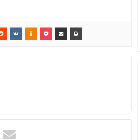
erest
Reddit
VKontakte
Odnoklassniki
Pocket
E-Posta ile paylaş
Yazdır