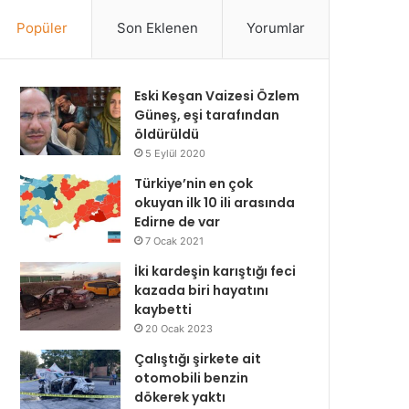
Popüler
Son Eklenen
Yorumlar
Eski Keşan Vaizesi Özlem
Güneş, eşi tarafından
öldürüldü
5 Eylül 2020
Türkiye’nin en çok
okuyan ilk 10 ili arasında
Edirne de var
7 Ocak 2021
İki kardeşin karıştığı feci
kazada biri hayatını
kaybetti
20 Ocak 2023
Çalıştığı şirkete ait
otomobili benzin
dökerek yaktı