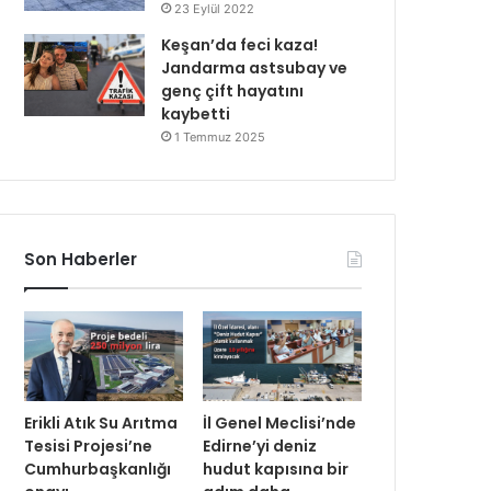
23 Eylül 2022
Keşan’da feci kaza!
Jandarma astsubay ve
genç çift hayatını
kaybetti
1 Temmuz 2025
Son Haberler
Erikli Atık Su Arıtma
İl Genel Meclisi’nde
Tesisi Projesi’ne
Edirne’yi deniz
Cumhurbaşkanlığı
hudut kapısına bir