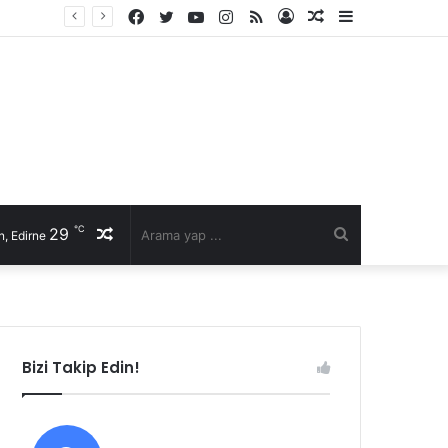
Facebook
Twitter
YouTube
Instagram
RSS
Kayıt
Rastgele
Kenar
Ol
Makale
Bölmesi
℃
29
Rastgele
Arama
, Edirne
Makale
yap
...
Bizi Takip Edin!