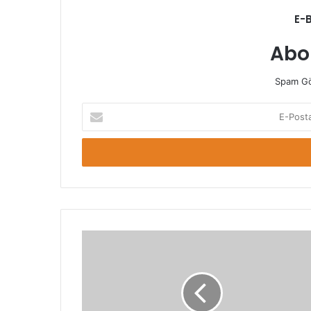
E-
Abo
Spam Gö
E-
Posta
adresinizi
giriniz