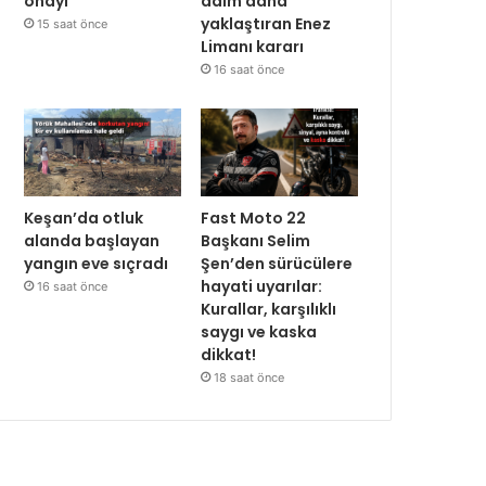
onayı
adım daha
yaklaştıran Enez
15 saat önce
Limanı kararı
16 saat önce
Keşan’da otluk
Fast Moto 22
alanda başlayan
Başkanı Selim
yangın eve sıçradı
Şen’den sürücülere
hayati uyarılar:
16 saat önce
Kurallar, karşılıklı
saygı ve kaska
dikkat!
18 saat önce