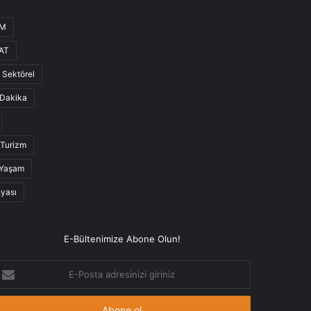
UM
AT
Sektörel
Dakika
Turizm
Yaşam
nyası
E-Bültenimize Abone Olun!
-
osta
dresinizi
iriniz