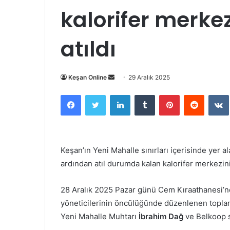
kalorifer merkez
atıldı
Bir
Keşan Online
29 Aralık 2025
e-
Facebook
Twitter
LinkedIn
Tumblr
Pinterest
Reddit
posta
göndermek
Keşan’ın Yeni Mahalle sınırları içerisinde yer 
ardından atıl durumda kalan kalorifer merkezinin 
28 Aralık 2025 Pazar günü Cem Kıraathanesi’nde
yöneticilerinin öncülüğünde düzenlenen topla
Yeni Mahalle Muhtarı
İbrahim Dağ
ve Belkoop sa