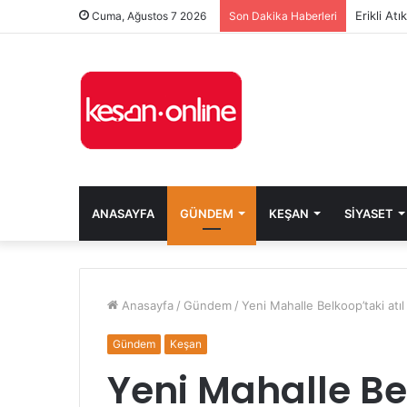
Erikli At
Cuma, Ağustos 7 2026
Son Dakika Haberleri
ANASAYFA
GÜNDEM
KEŞAN
SIYASET
Anasayfa
/
Gündem
/
Yeni Mahalle Belkoop’taki atıl 
Gündem
Keşan
Yeni Mahalle Bel