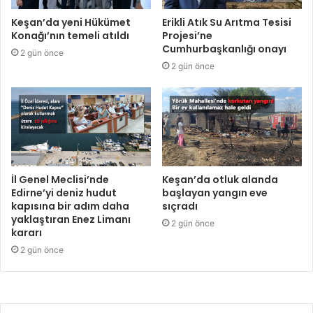
Keşan’da yeni Hükümet
Erikli Atık Su Arıtma Tesisi
Konağı’nın temeli atıldı
Projesi’ne
Cumhurbaşkanlığı onayı
2 gün önce
2 gün önce
İl Genel Meclisi’nde
Keşan’da otluk alanda
Edirne’yi deniz hudut
başlayan yangın eve
kapısına bir adım daha
sıçradı
yaklaştıran Enez Limanı
2 gün önce
kararı
2 gün önce