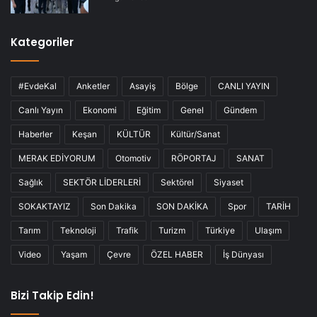
Kategoriler
#EvdeKal
Anketler
Asayiş
Bölge
CANLI YAYIN
Canlı Yayın
Ekonomi
Eğitim
Genel
Gündem
Haberler
Keşan
KÜLTÜR
Kültür/Sanat
MERAK EDİYORUM
Otomotiv
RÖPORTAJ
SANAT
Sağlık
SEKTÖR LİDERLERİ
Sektörel
Siyaset
SOKAKTAYIZ
Son Dakika
SON DAKİKA
Spor
TARİH
Tarım
Teknoloji
Trafik
Turizm
Türkiye
Ulaşım
Video
Yaşam
Çevre
ÖZEL HABER
İş Dünyası
Bizi Takip Edin!