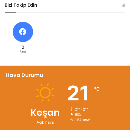
Bizi Takip Edin!
0
Fans
Hava Durumu
21
℃
Keşan
21º - 21º
60%
1.54 km/h
Açık hava