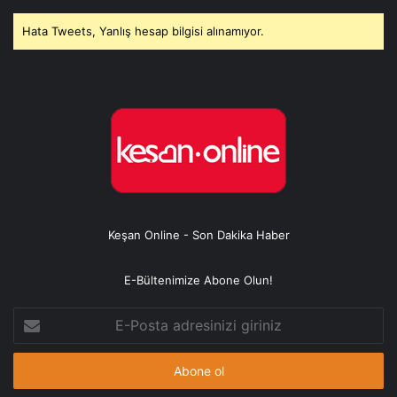
Hata Tweets, Yanlış hesap bilgisi alınamıyor.
Keşan Online - Son Dakika Haber
E-Bültenimize Abone Olun!
E-
Posta
adresinizi
giriniz