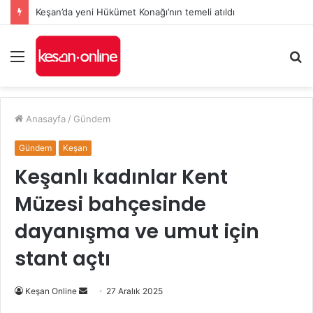
Keşan’da yeni Hükümet Konağı’nın temeli atıldı
Menü
A
y
...
Anasayfa
/
Gündem
Gündem
Keşan
Keşanlı kadınlar Kent
Müzesi bahçesinde
dayanışma ve umut için
stant açtı
Bir
Keşan Online
27 Aralık 2025
e-