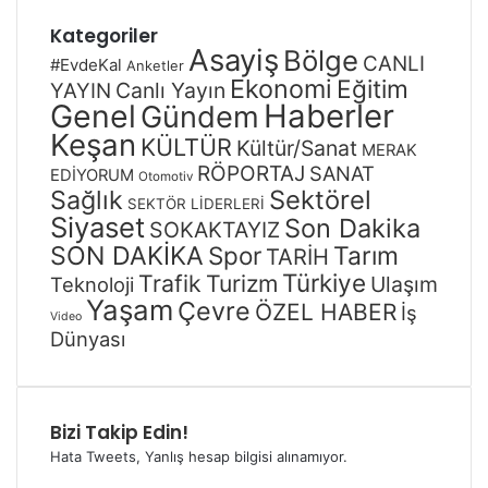
Kategoriler
Asayiş
Bölge
CANLI
#EvdeKal
Anketler
Ekonomi
Eğitim
Canlı Yayın
YAYIN
Genel
Haberler
Gündem
Keşan
KÜLTÜR
Kültür/Sanat
MERAK
RÖPORTAJ
SANAT
EDİYORUM
Otomotiv
Sağlık
Sektörel
SEKTÖR LİDERLERİ
Siyaset
Son Dakika
SOKAKTAYIZ
SON DAKİKA
Spor
Tarım
TARİH
Türkiye
Trafik
Turizm
Ulaşım
Teknoloji
Yaşam
Çevre
ÖZEL HABER
İş
Video
Dünyası
Bizi Takip Edin!
Hata Tweets, Yanlış hesap bilgisi alınamıyor.