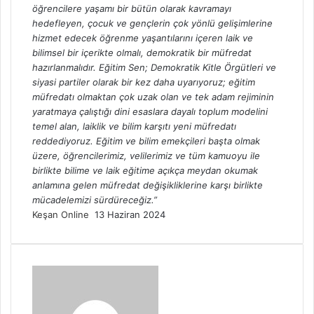
öğrencilere yaşamı bir bütün olarak kavramayı
hedefleyen, çocuk ve gençlerin çok yönlü gelişimlerine
hizmet edecek öğrenme yaşantılarını içeren laik ve
bilimsel bir içerikte olmalı, demokratik bir müfredat
hazırlanmalıdır. Eğitim Sen; Demokratik Kitle Örgütleri ve
siyasi partiler olarak bir kez daha uyarıyoruz; eğitim
müfredatı olmaktan çok uzak olan ve tek adam rejiminin
yaratmaya çalıştığı dini esaslara dayalı toplum modelini
temel alan, laiklik ve bilim karşıtı yeni müfredatı
reddediyoruz. Eğitim ve bilim emekçileri başta olmak
üzere, öğrencilerimiz, velilerimiz ve tüm kamuoyu ile
birlikte bilime ve laik eğitime açıkça meydan okumak
anlamına gelen müfredat değişikliklerine karşı birlikte
mücadelemizi sürdüreceğiz.”
Bir
Keşan Online
13 Haziran 2024
e-
posta
göndermek