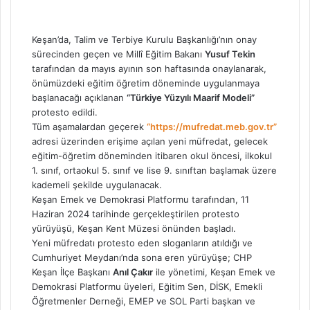
e-
posta
göndermek
Keşan’da, Talim ve Terbiye Kurulu Başkanlığı’nın onay
sürecinden geçen ve Millî Eğitim Bakanı
Yusuf Tekin
tarafından da mayıs ayının son haftasında onaylanarak,
önümüzdeki eğitim öğretim döneminde uygulanmaya
başlanacağı açıklanan
“Türkiye Yüzyılı Maarif Modeli”
protesto edildi.
Tüm aşamalardan geçerek
“https://mufredat.meb.gov.tr”
adresi üzerinden erişime açılan yeni müfredat, gelecek
eğitim-öğretim döneminden itibaren okul öncesi, ilkokul
1. sınıf, ortaokul 5. sınıf ve lise 9. sınıftan başlamak üzere
kademeli şekilde uygulanacak.
Keşan Emek ve Demokrasi Platformu tarafından, 11
Haziran 2024 tarihinde gerçekleştirilen protesto
yürüyüşü, Keşan Kent Müzesi önünden başladı.
Yeni müfredatı protesto eden sloganların atıldığı ve
Cumhuriyet Meydanı’nda sona eren yürüyüşe; CHP
Keşan İlçe Başkanı
Anıl Çakır
ile yönetimi, Keşan Emek ve
Demokrasi Platformu üyeleri, Eğitim Sen, DİSK, Emekli
Öğretmenler Derneği, EMEP ve SOL Parti başkan ve