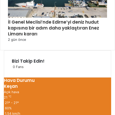
İl Genel Meclisi’nde Edirne’yi deniz hudut
kapısına bir adım daha yaklaştıran Enez
Limanı kararı
2 gün önce
Bizi Takip Edin!
0
Fans
Hava Durumu
Keşan
Açık hava
℃
21
21º - 21º
60%
1.54 km/h