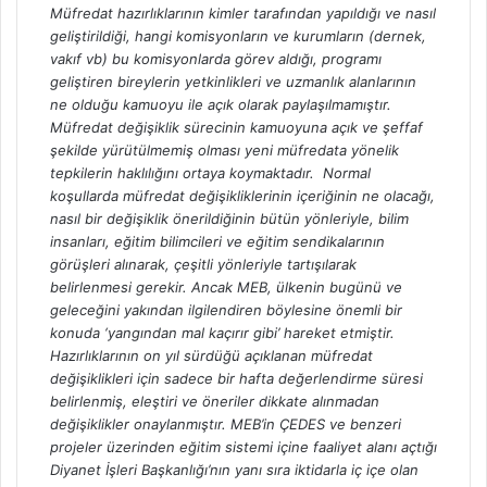
Müfredat hazırlıklarının kimler tarafından yapıldığı ve nasıl
geliştirildiği, hangi komisyonların ve kurumların (dernek,
vakıf vb) bu komisyonlarda görev aldığı, programı
geliştiren bireylerin yetkinlikleri ve uzmanlık alanlarının
ne olduğu kamuoyu ile açık olarak paylaşılmamıştır.
Müfredat değişiklik sürecinin kamuoyuna açık ve şeffaf
şekilde yürütülmemiş olması yeni müfredata yönelik
tepkilerin haklılığını ortaya koymaktadır. Normal
koşullarda müfredat değişikliklerinin içeriğinin ne olacağı,
nasıl bir değişiklik önerildiğinin bütün yönleriyle, bilim
insanları, eğitim bilimcileri ve eğitim sendikalarının
görüşleri alınarak, çeşitli yönleriyle tartışılarak
belirlenmesi gerekir. Ancak MEB, ülkenin bugünü ve
geleceğini yakından ilgilendiren böylesine önemli bir
konuda ‘yangından mal kaçırır gibi’ hareket etmiştir.
Hazırlıklarının on yıl sürdüğü açıklanan müfredat
değişiklikleri için sadece bir hafta değerlendirme süresi
belirlenmiş, eleştiri ve öneriler dikkate alınmadan
değişiklikler onaylanmıştır. MEB’in ÇEDES ve benzeri
projeler üzerinden eğitim sistemi içine faaliyet alanı açtığı
Diyanet İşleri Başkanlığı’nın yanı sıra iktidarla iç içe olan