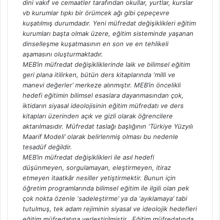
dini vakıf ve cemaatler tarafından okullar, yurtlar, kurslar
vb kurumlar tıpkı bir örümcek ağı gibi çepeçevre
kuşatılmış durumdadır. Yeni müfredat değişiklikleri eğitim
kurumları başta olmak üzere, eğitim sisteminde yaşanan
dinselleşme kuşatmasının en son ve en tehlikeli
aşamasını oluşturmaktadır.
MEB’in müfredat değişikliklerinde laik ve bilimsel eğitim
geri plana itilirken, bütün ders kitaplarında ‘milli ve
manevi değerler’ merkeze alınmıştır. MEB’in öncelikli
hedefi eğitimin bilimsel esaslara dayanmasından çok,
iktidarın siyasal ideolojisinin eğitim müfredatı ve ders
kitapları üzerinden açık ve gizli olarak öğrencilere
aktarılmasıdır. Müfredat taslağı başlığının ‘Türkiye Yüzyılı
Maarif Modeli’ olarak belirlenmiş olması bu nedenle
tesadüf değildir.
MEB’in müfredat değişiklikleri ile asıl hedefi
düşünmeyen, sorgulamayan, eleştirmeyen, itiraz
etmeyen itaatkâr nesiller yetiştirmektir. Bunun için
öğretim programlarında bilimsel eğitim ile ilgili olan pek
çok nokta özenle ‘sadeleştirme’ ya da ‘ayıklamaya’ tabi
tutulmuş, tek adam rejiminin siyasal ve ideolojik hedefleri
eğitim müfredatına yerleştirilmiştir. Eğitim müfredatında