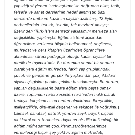
yapıldığı söylenen ‘sadeleştirme’ ile doğrudan bilim, tarih,
felsefe ve sanat derslerinin hedef alınmıştır. Bazı
derslerde ünite ve kazanım sayıları azaltılmış, 12 Eylül
darbecilerinin ‘tek ırk, tek din, tek mezhep’ anlayışı
üzerinden ‘Türk-İslam sentezi’ yaklaşımını merkeze alan
değişiklikler yapılmıştır. Eğitim sistemi açısından
öğrencilere verilecek bilginin belirlenmesi, seçilmesi,
müfredat ve ders kitapları üzerinden öğrencilere
aktarılması süreci pedagojik olduğu kadar, siyasal bir
nitelik de taşımaktadır. Bu durumun somut bir sonucu
olarak yeni eğitim müfredatı, farklı yaş gruplarındaki
çocuk ve gençlerin gerçek ihtiyaçlarından çok, iktidarın
siyasal çizgisine paralel şekilde hazırlanmıştır. Bu durum,
yapılan değişikliklerin başta eğitim alanı başta olmak
üzere, toplumun farklı kesimleri tarafından haklı olarak
tepkiyle karşılanmasına neden olmaktadır. Bireycilikle,
milliyetçilikle, dini-milli değerler ve rekabet ile yoğrulmuş,
bilimsel, sanatsal, estetik yönden zayıf, büyük ölçüde
dini kural ve referanslara dayanan bir dilin kullanıldığı bir
eğitim müfredatının çocuklarımıza/öğrencilerimize
verebileceği hiçbir şey yoktur. Eğitim müfredatı,