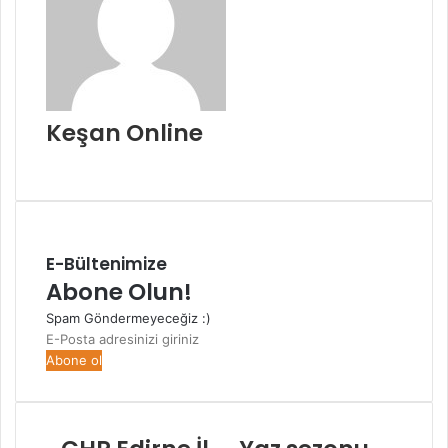
Keşan Online
Web
sitesi
E-Bültenimize
Abone Olun!
Spam Göndermeyeceğiz :)
E-
Posta
adresinizi
giriniz