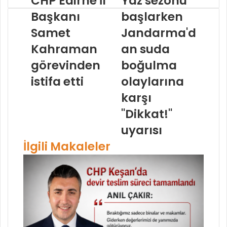
CHP Edirne İl
Yaz sezonu
Başkanı
başlarken
Samet
Jandarma'd
Kahraman
an suda
görevinden
boğulma
istifa etti
olaylarına
karşı
"Dikkat!"
uyarısı
İlgili Makaleler