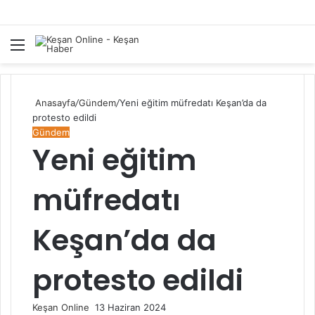
Menü
A
y
...
Anasayfa
/
Gündem
/
Yeni eğitim müfredatı Keşan’da da
protesto edildi
Gündem
Yeni eğitim
müfredatı
Keşan’da da
protesto edildi
Bir
Keşan Online
13 Haziran 2024