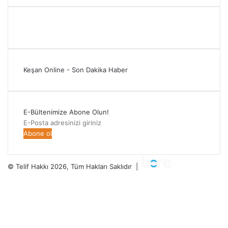
Keşan Online - Son Dakika Haber
E-Bültenimize Abone Olun!
E-
Posta
adresinizi
giriniz
© Telif Hakkı 2026, Tüm Hakları Saklıdır |
Facebook
Twitter
YouTube
Instagram
RSS