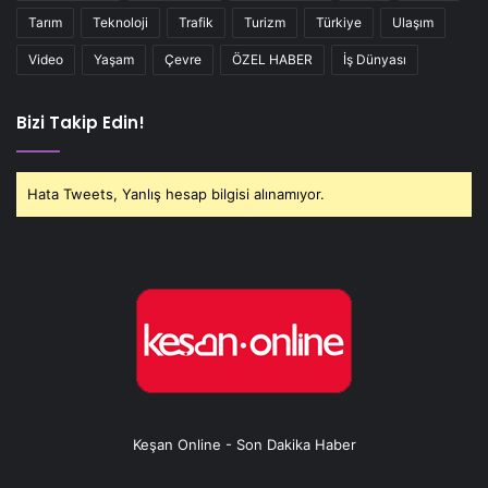
Tarım
Teknoloji
Trafik
Turizm
Türkiye
Ulaşım
Video
Yaşam
Çevre
ÖZEL HABER
İş Dünyası
Bizi Takip Edin!
Hata Tweets, Yanlış hesap bilgisi alınamıyor.
Keşan Online - Son Dakika Haber