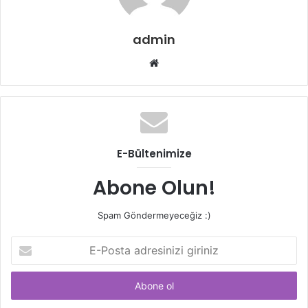
admin
Web
sitesi
E-Bültenimize
Abone Olun!
Spam Göndermeyeceğiz :)
E-
Posta
adresinizi
giriniz