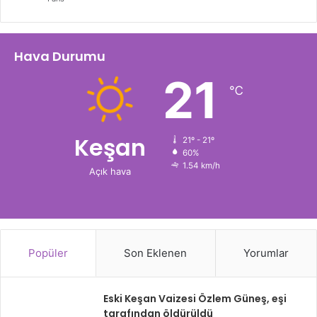
Hava Durumu
21
℃
Keşan
21º - 21º
60%
1.54 km/h
Açık hava
Popüler
Son Eklenen
Yorumlar
Eski Keşan Vaizesi Özlem Güneş, eşi
tarafından öldürüldü