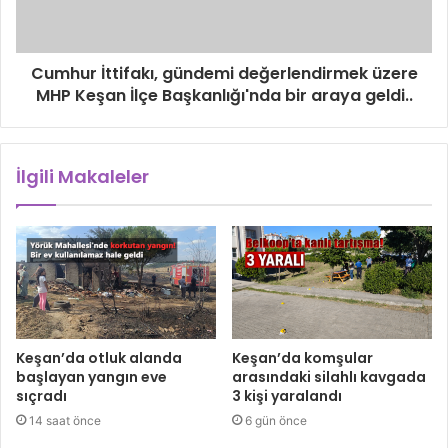
Cumhur İttifakı, gündemi değerlendirmek üzere
MHP Keşan İlçe Başkanlığı'nda bir araya geldi..
İlgili Makaleler
Keşan’da otluk alanda
Keşan’da komşular
başlayan yangın eve
arasındaki silahlı kavgada
sıçradı
3 kişi yaralandı
14 saat önce
6 gün önce