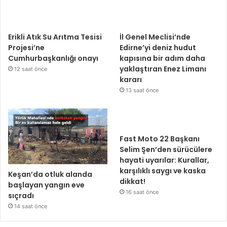
Erikli Atık Su Arıtma Tesisi
İl Genel Meclisi’nde
Projesi’ne
Edirne’yi deniz hudut
Cumhurbaşkanlığı onayı
kapısına bir adım daha
yaklaştıran Enez Limanı
12 saat önce
kararı
13 saat önce
Fast Moto 22 Başkanı
Selim Şen’den sürücülere
hayati uyarılar: Kurallar,
karşılıklı saygı ve kaska
Keşan’da otluk alanda
dikkat!
başlayan yangın eve
16 saat önce
sıçradı
14 saat önce