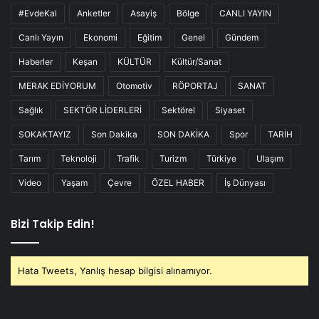
#EvdeKal
Anketler
Asayiş
Bölge
CANLI YAYIN
Canlı Yayın
Ekonomi
Eğitim
Genel
Gündem
Haberler
Keşan
KÜLTÜR
Kültür/Sanat
MERAK EDİYORUM
Otomotiv
RÖPORTAJ
SANAT
Sağlık
SEKTÖR LİDERLERİ
Sektörel
Siyaset
SOKAKTAYIZ
Son Dakika
SON DAKİKA
Spor
TARİH
Tarım
Teknoloji
Trafik
Turizm
Türkiye
Ulaşım
Video
Yaşam
Çevre
ÖZEL HABER
İş Dünyası
Bizi Takip Edin!
Hata Tweets, Yanlış hesap bilgisi alınamıyor.