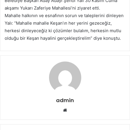
Belediye Başkan Aday Adayı Şenol Yalı 30 Kasım Cuma
p
akşamı Yukarı Zaferiye Mahallesi’ni ziyaret etti.
o
Mahalle halkının ve esnafının sorun ve taleplerini dinleyen
s
t
Yalı: “Mahalle mahalle Keşan’ın her yerini gezeceğiz,
a
herkesi dinleyeceğiz ki çözümler bulalım, herkesin mutlu
g
olduğu bir Keşan hayalini gerçekleştirelim” diye konuştu.
ö
n
d
e
r
m
e
k
admin
W
e
b