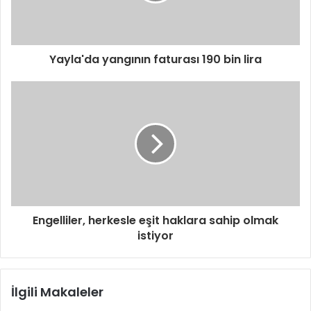
n
i
z
i
Yayla'da yangının faturası 190 bin lira
g
i
r
i
n
i
z
Engelliler, herkesle eşit haklara sahip olmak
istiyor
İlgili Makaleler