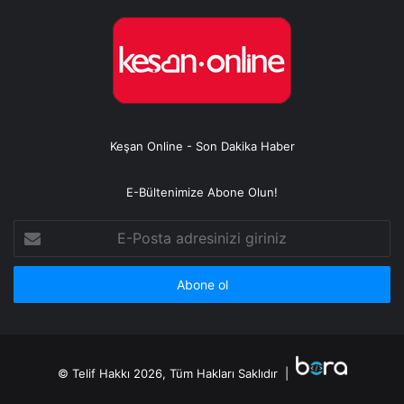
Keşan Online - Son Dakika Haber
E-Bültenimize Abone Olun!
E-
Posta
adresinizi
giriniz
© Telif Hakkı 2026, Tüm Hakları Saklıdır |