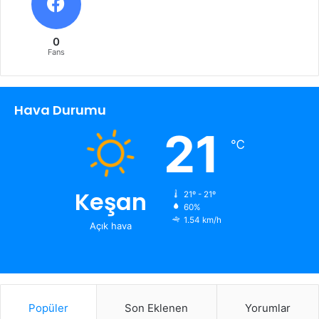
0
Fans
Hava Durumu
21
℃
Keşan
21º - 21º
60%
1.54 km/h
Açık hava
Popüler
Son Eklenen
Yorumlar