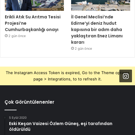
Erikli Atık Su Arıtma Tesisi
İl Genel Meclisi’nde
Projesi’ne
Edirne’yi deniz hudut
Cumhurbaşkanlığı onayı
kapısına bir adım daha
yaklaştıran Enez Limanı
2 gün önce
kararı
2 gün önce
The Instagram Access Token is expired, Go to the Theme options
page > Integrations, to to refresh it.
Çok Görüntülenenler
5 Eylül 2020
Eski Keşan Vaizesi Özlem Güneş, eşi tarafından
öldürüldü