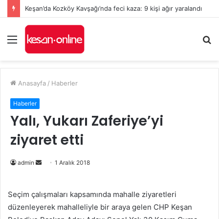
Keşan’da Kozköy Kavşağı’nda feci kaza: 9 kişi ağır yaralandı
Menü
A
y
...
Anasayfa
/
Haberler
Haberler
Yalı, Yukarı Zaferiye’yi
ziyaret etti
admin
B
1 Aralık 2018
i
r
Seçim çalışmaları kapsamında mahalle ziyaretleri
e
düzenleyerek mahalleliyle bir araya gelen CHP Keşan
-