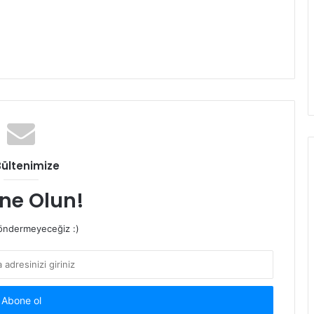
Bültenimize
ne Olun!
ndermeyeceğiz :)