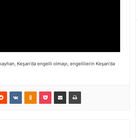
ayhan, Keşan’da engelli olmayı, engellilerin Keşan’da
Reddit
VKontakte
Odnoklassniki
Pocket
E-Posta ile paylaş
Yazdır