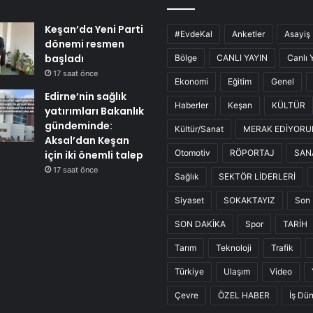
Keşan’da Yeni Parti
#EvdeKal
Anketler
Asayiş
dönemi resmen
başladı
Bölge
CANLI YAYIN
Canlı 
17 saat önce
Ekonomi
Eğitim
Genel
Edirne’nin sağlık
Haberler
Keşan
KÜLTÜR
yatırımları Bakanlık
gündeminde:
Kültür/Sanat
MERAK EDİYOR
Aksal’dan Keşan
Otomotiv
RÖPORTAJ
SAN
için iki önemli talep
17 saat önce
Sağlık
SEKTÖR LİDERLERİ
Siyaset
SOKAKTAYIZ
Son 
SON DAKİKA
Spor
TARİH
Tarım
Teknoloji
Trafik
Türkiye
Ulaşım
Video
Çevre
ÖZEL HABER
İş Dü