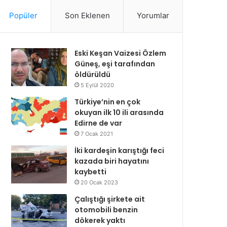
Popüler
Son Eklenen
Yorumlar
Eski Keşan Vaizesi Özlem
Güneş, eşi tarafından
öldürüldü
5 Eylül 2020
Türkiye’nin en çok
okuyan ilk 10 ili arasında
Edirne de var
7 Ocak 2021
İki kardeşin karıştığı feci
kazada biri hayatını
kaybetti
20 Ocak 2023
Çalıştığı şirkete ait
otomobili benzin
dökerek yaktı