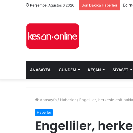
Edirn
Perşembe, Ağustos 6 2026
Son Dakika Haberleri
ANASAYFA
GÜNDEM
KEŞAN
SIYASET
Anasayfa
/
Haberler
/
Engelliler, herkesle eşit hakl
Haberler
Engelliler, herk