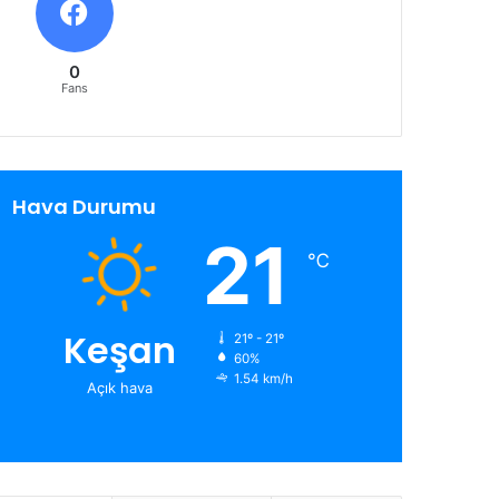
0
Fans
Hava Durumu
21
℃
Keşan
21º - 21º
60%
1.54 km/h
Açık hava