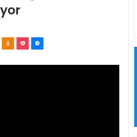
iyor
ontakte
Odnoklassniki
Pocket
Messenger