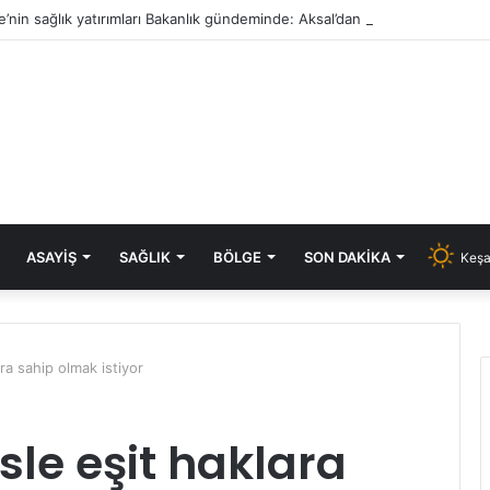
e’nin sağlık yatırımları Bakanlık gündeminde: Aksal’dan Keşan için iki önem
ASAYIŞ
SAĞLIK
BÖLGE
SON DAKIKA
Keşa
ara sahip olmak istiyor
esle eşit haklara