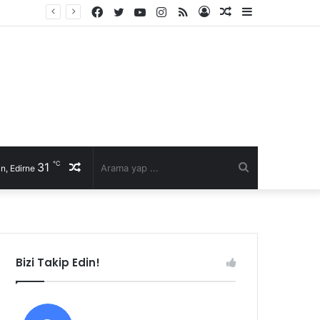
Facebook
Twitter
YouTube
Instagram
RSS
Kayıt
Rastgele
Kenar
li talep
Ol
Makale
Bölmesi
℃
31
Rastgele
Arama
n, Edirne
Makale
yap
...
Bizi Takip Edin!