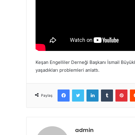
m
e
k
Keşan Engelliler Derneği Başkanı İsmail Büyükk
yaşadıkları problemleri anlattı.
Facebook
Twitter
LinkedIn
Tumblr
Pinterest
Paylaş
admin