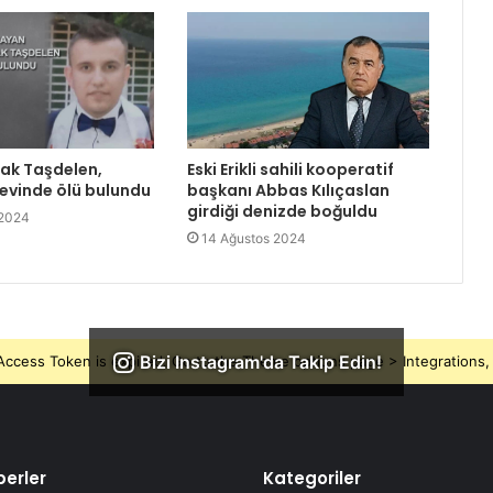
rak Taşdelen,
Eski Erikli sahili kooperatif
 evinde ölü bulundu
başkanı Abbas Kılıçaslan
girdiği denizde boğuldu
 2024
14 Ağustos 2024
Bizi Instagram'da Takip Edin!
ccess Token is expired, Go to the Theme options page > Integrations, t
erler
Kategoriler