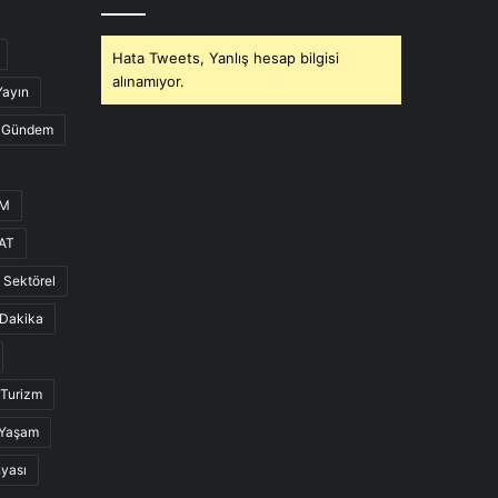
Hata Tweets, Yanlış hesap bilgisi
alınamıyor.
Yayın
Gündem
UM
AT
Sektörel
Dakika
Turizm
Yaşam
nyası