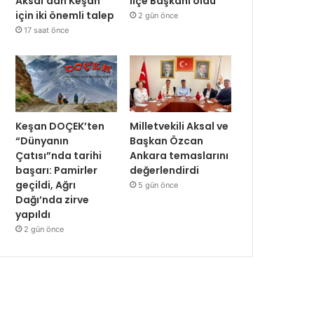
Aksal’dan Keşan
İlçe Başkanı oldu
için iki önemli talep
2 gün önce
17 saat önce
Keşan DOÇEK’ten
Milletvekili Aksal ve
“Dünyanın
Başkan Özcan
Çatısı”nda tarihi
Ankara temaslarını
başarı: Pamirler
değerlendirdi
geçildi, Ağrı
5 gün önce
Dağı’nda zirve
yapıldı
2 gün önce