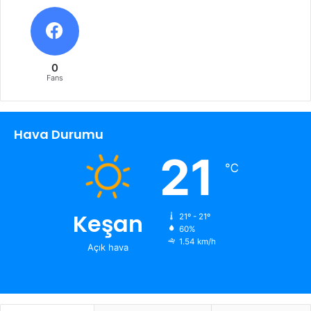
0
Fans
Hava Durumu
21
℃
Keşan
21º - 21º
60%
1.54 km/h
Açık hava