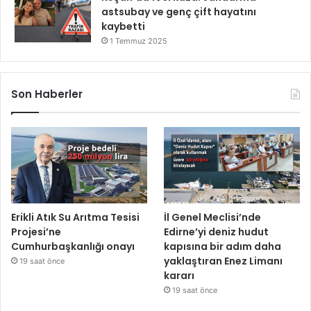
astsubay ve genç çift hayatını
kaybetti
1 Temmuz 2025
Son Haberler
Erikli Atık Su Arıtma Tesisi
İl Genel Meclisi’nde
Projesi’ne
Edirne’yi deniz hudut
Cumhurbaşkanlığı onayı
kapısına bir adım daha
yaklaştıran Enez Limanı
19 saat önce
kararı
19 saat önce