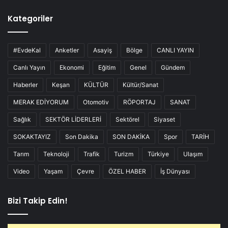
Kategoriler
#EvdeKal
Anketler
Asayiş
Bölge
CANLI YAYIN
Canlı Yayın
Ekonomi
Eğitim
Genel
Gündem
Haberler
Keşan
KÜLTÜR
Kültür/Sanat
MERAK EDİYORUM
Otomotiv
RÖPORTAJ
SANAT
Sağlık
SEKTÖR LİDERLERİ
Sektörel
Siyaset
SOKAKTAYIZ
Son Dakika
SON DAKİKA
Spor
TARİH
Tarım
Teknoloji
Trafik
Turizm
Türkiye
Ulaşım
Video
Yaşam
Çevre
ÖZEL HABER
İş Dünyası
Bizi Takip Edin!