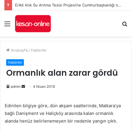
Erikli Atık Su Arıtma Tesisi Projesi’ne Cumhurbaşkanlığı onayı
Menü
A
y
...
Anasayfa
/
Haberler
Haberler
Ormanlık alan zarar gördü
admin
B
4 Nisan 2019
i
r
Edinilen bilgiye göre, dün akşam saatlerinde, Malkara’ya
e
bağlı Danişment ve Haliçköy arasında kalan ormanlık
-
alanda henüz belirlenemeyen bir nedenle yangın çıktı.
p
o