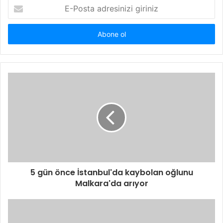
E
-
P
o
s
t
a
a
d
r
e
s
i
n
i
z
i
5 gün önce İstanbul'da kaybolan oğlunu
g
Malkara'da arıyor
i
r
i
n