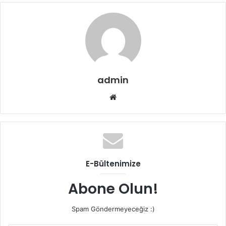
admin
W
e
b
s
i
t
E-Bültenimize
e
s
Abone Olun!
i
Spam Göndermeyeceğiz :)