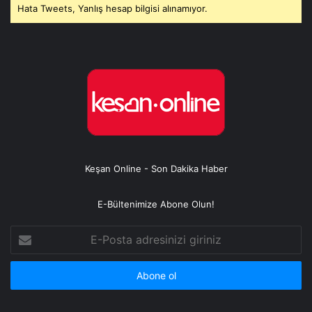
Hata Tweets, Yanlış hesap bilgisi alınamıyor.
Keşan Online - Son Dakika Haber
E-Bültenimize Abone Olun!
E-
Posta
adresinizi
giriniz