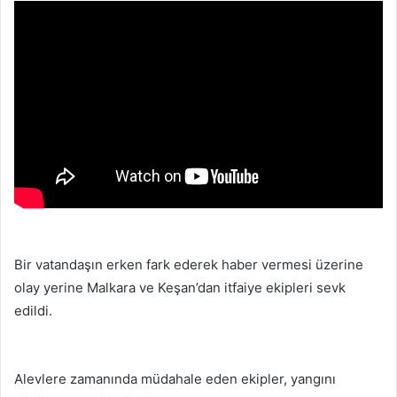
s
t
a
g
ö
n
d
e
r
m
e
k
Bir vatandaşın erken fark ederek haber vermesi üzerine
olay yerine Malkara ve Keşan’dan itfaiye ekipleri sevk
edildi.
Alevlere zamanında müdahale eden ekipler, yangını