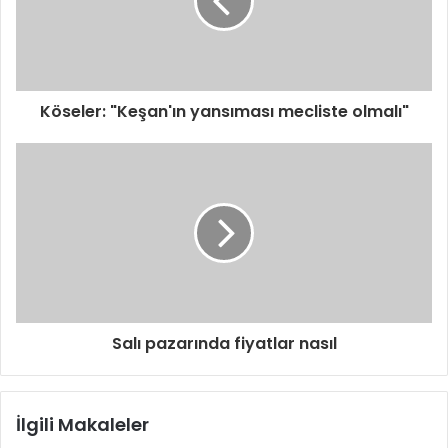
s
i
n
i
z
i
Köseler: "Keşan'ın yansıması mecliste olmalı"
g
i
r
i
n
i
z
Salı pazarında fiyatlar nasıl
İlgili Makaleler