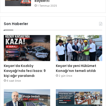
kaybetti
1 Temmuz 2025
Son Haberler
Keşan’da Kozköy
Keşan’da yeni Hükümet
Kavşağı’nda feci kaza: 9
Konağı’nın temeli atıldı
kişi ağır yaralandı
2 gün önce
6 saat önce