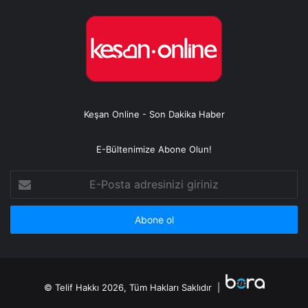
Keşan Online - Son Dakika Haber
E-Bültenimize Abone Olun!
E-
Posta
adresinizi
giriniz
© Telif Hakkı 2026, Tüm Hakları Saklıdır |