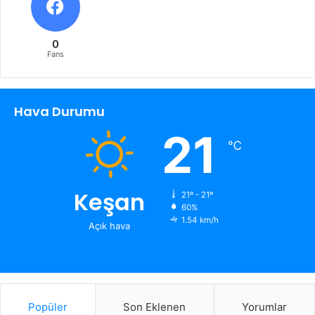
0
Fans
Hava Durumu
21
℃
Keşan
21º - 21º
60%
1.54 km/h
Açık hava
Popüler
Son Eklenen
Yorumlar