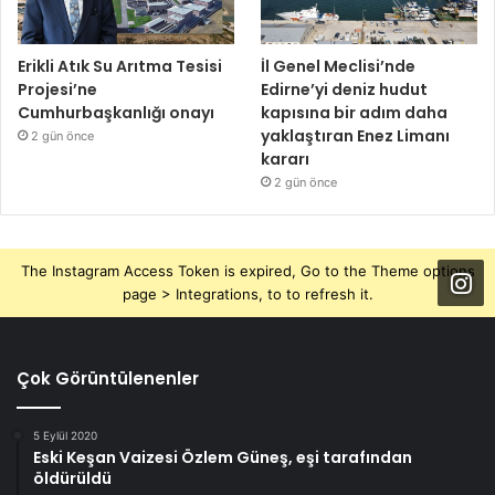
Erikli Atık Su Arıtma Tesisi
İl Genel Meclisi’nde
Projesi’ne
Edirne’yi deniz hudut
Cumhurbaşkanlığı onayı
kapısına bir adım daha
yaklaştıran Enez Limanı
2 gün önce
kararı
2 gün önce
The Instagram Access Token is expired, Go to the Theme options
page > Integrations, to to refresh it.
Çok Görüntülenenler
5 Eylül 2020
Eski Keşan Vaizesi Özlem Güneş, eşi tarafından
öldürüldü