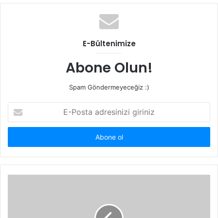
b
s
i
t
E-Bültenimize
e
s
Abone Olun!
i
Spam Göndermeyeceğiz :)
E
-
P
o
s
t
a
a
d
r
e