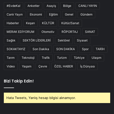
#EvdeKal
Anketler
Asayiş
Bölge
CANLI YAYIN
Canlı Yayın
Ekonomi
Eğitim
Genel
Gündem
Haberler
Keşan
KÜLTÜR
Kültür/Sanat
MERAK EDİYORUM
Otomotiv
RÖPORTAJ
SANAT
Sağlık
SEKTÖR LİDERLERİ
Sektörel
Siyaset
SOKAKTAYIZ
Son Dakika
SON DAKİKA
Spor
TARİH
Tarım
Teknoloji
Trafik
Turizm
Türkiye
Ulaşım
Video
Yaşam
Çevre
ÖZEL HABER
İş Dünyası
Bizi Takip Edin!
Hata Tweets, Yanlış hesap bilgisi alınamıyor.