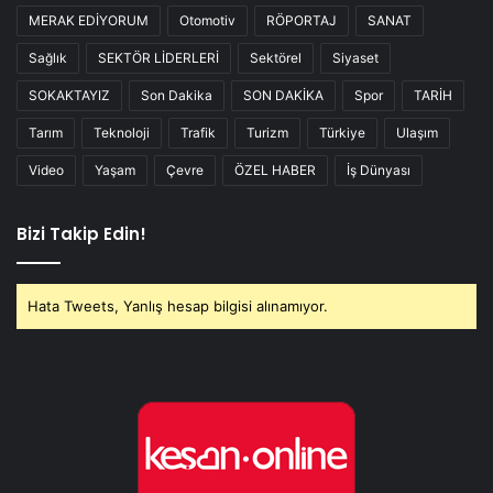
MERAK EDİYORUM
Otomotiv
RÖPORTAJ
SANAT
Sağlık
SEKTÖR LİDERLERİ
Sektörel
Siyaset
SOKAKTAYIZ
Son Dakika
SON DAKİKA
Spor
TARİH
Tarım
Teknoloji
Trafik
Turizm
Türkiye
Ulaşım
Video
Yaşam
Çevre
ÖZEL HABER
İş Dünyası
Bizi Takip Edin!
Hata Tweets, Yanlış hesap bilgisi alınamıyor.