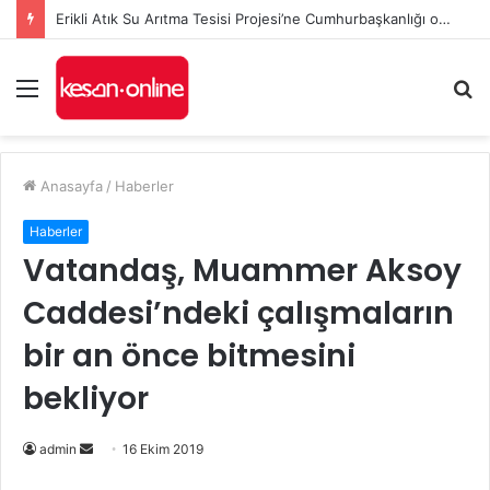
Erikli Atık Su Arıtma Tesisi Projesi’ne Cumhurbaşkanlığı onayı
Menü
A
y
...
Anasayfa
/
Haberler
Haberler
Vatandaş, Muammer Aksoy
Caddesi’ndeki çalışmaların
bir an önce bitmesini
bekliyor
Bir
admin
16 Ekim 2019
e-