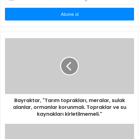
Posta
adresinizi
giriniz
Bayraktar, "Tarım toprakları, meralar, sulak
alanlar, ormanlar korunmalı. Topraklar ve su
kaynakları kirletilmemeli."