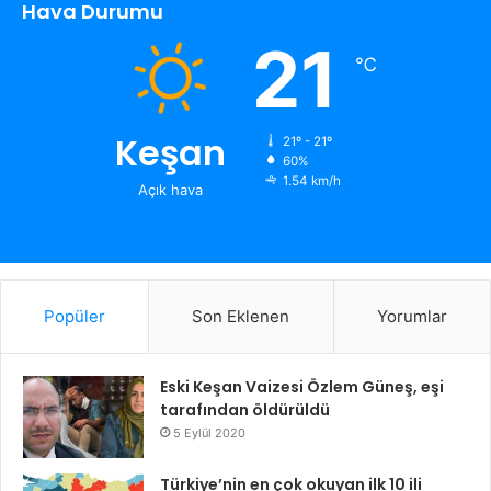
Hava Durumu
21
℃
Keşan
21º - 21º
60%
1.54 km/h
Açık hava
Popüler
Son Eklenen
Yorumlar
Eski Keşan Vaizesi Özlem Güneş, eşi
tarafından öldürüldü
5 Eylül 2020
Türkiye’nin en çok okuyan ilk 10 ili