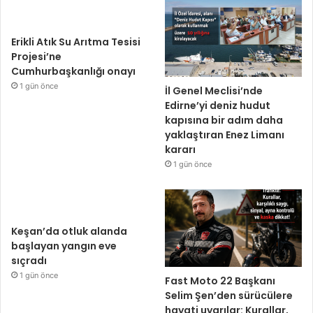
Erikli Atık Su Arıtma Tesisi
Projesi’ne
Cumhurbaşkanlığı onayı
1 gün önce
İl Genel Meclisi’nde
Edirne’yi deniz hudut
kapısına bir adım daha
yaklaştıran Enez Limanı
kararı
1 gün önce
Keşan’da otluk alanda
başlayan yangın eve
sıçradı
1 gün önce
Fast Moto 22 Başkanı
Selim Şen’den sürücülere
hayati uyarılar: Kurallar,