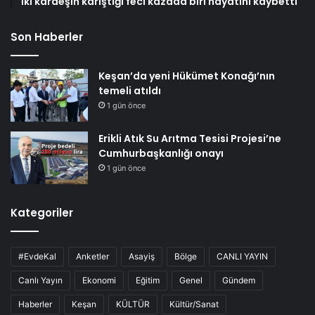
İki kardeşin karıştığı feci kazada biri hayatını kaybetti
Son Haberler
Keşan’da yeni Hükümet Konağı’nın
temeli atıldı
1 gün önce
Erikli Atık Su Arıtma Tesisi Projesi’ne
Cumhurbaşkanlığı onayı
1 gün önce
Kategoriler
#EvdeKal
Anketler
Asayiş
Bölge
CANLI YAYIN
Canlı Yayın
Ekonomi
Eğitim
Genel
Gündem
Haberler
Keşan
KÜLTÜR
Kültür/Sanat