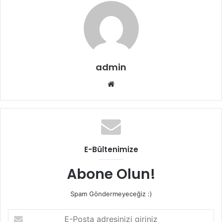
admin
Web
sitesi
E-Bültenimize
Abone Olun!
Spam Göndermeyeceğiz :)
E-