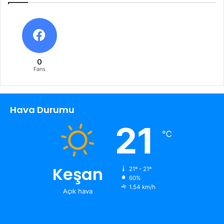
0
Fans
Hava Durumu
21
℃
Keşan
21º - 21º
60%
1.54 km/h
Açık hava