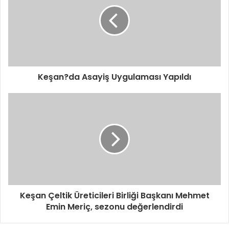
r
e
s
i
n
i
z
i
Keşan?da Asayiş Uygulaması Yapıldı
g
i
r
i
n
i
z
Keşan Çeltik Üreticileri Birliği Başkanı Mehmet
Emin Meriç, sezonu değerlendirdi