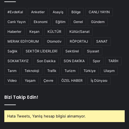
#EvdeKal
Anketler
Asayiş
Bölge
CANLI YAYIN
Canlı Yayın
Ekonomi
Eğitim
Genel
Gündem
Haberler
Keşan
KÜLTÜR
Kültür/Sanat
MERAK EDİYORUM
Otomotiv
RÖPORTAJ
SANAT
Sağlık
SEKTÖR LİDERLERİ
Sektörel
Siyaset
SOKAKTAYIZ
Son Dakika
SON DAKİKA
Spor
TARİH
Tarım
Teknoloji
Trafik
Turizm
Türkiye
Ulaşım
Video
Yaşam
Çevre
ÖZEL HABER
İş Dünyası
Bizi Takip Edin!
Hata Tweets, Yanlış hesap bilgisi alınamıyor.