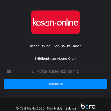
Keşan Online - Son Dakika Haber
E-Bültenimize Abone Olun!
E-
Posta
adresinizi
giriniz
© Telif Hakkı 2026, Tüm Hakları Saklıdır |