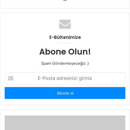
e
b
s
i
t
E-Bültenimize
e
s
Abone Olun!
i
Spam Göndermeyeceğiz :)
E
-
P
o
s
t
a
a
d