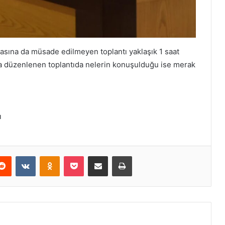
masına da müsade edilmeyen toplantı yaklaşık 1 saat
nda düzenlenen toplantıda nelerin konuşulduğu ise merak
ı
erest
Reddit
VKontakte
Odnoklassniki
Pocket
E-Posta ile paylaş
Yazdır