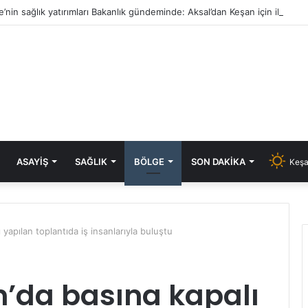
e’nin sağlık yatırımları Bakanlık gündeminde: Aksal’dan Keşan için iki önem
ASAYIŞ
SAĞLIK
BÖLGE
SON DAKIKA
Keşa
 yapılan toplantıda iş insanlarıyla buluştu
n’da basına kapalı