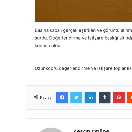
Basına kapalı gerçekleştirilen ve görüntü alın
sürdü. Değerlendirme ve istişare başlığı altı
konusu oldu.
Uzunköprü değerlendirme ve İstişare toplantıs
Facebook
Twitter
LinkedIn
Tumblr
Pint
Paylaş
Keşan Online