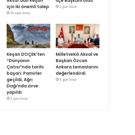
Aksal’dan Keşan
İlçe Başkanı oldu
için iki önemli talep
2 gün önce
18 saat önce
Keşan DOÇEK’ten
Milletvekili Aksal ve
“Dünyanın
Başkan Özcan
Çatısı”nda tarihi
Ankara temaslarını
başarı: Pamirler
değerlendirdi
geçildi, Ağrı
5 gün önce
Dağı’nda zirve
yapıldı
2 gün önce