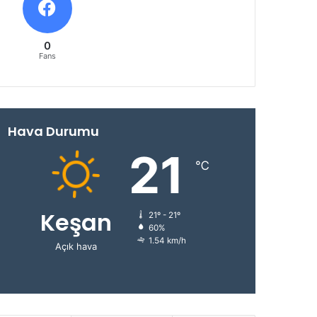
0
Fans
Hava Durumu
21
℃
Keşan
21º - 21º
60%
1.54 km/h
Açık hava