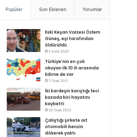
Popüler
Son Eklenen
Yorumlar
Eski Keşan Vaizesi Özlem
Güneş, eşi tarafından
öldürüldü
5 Eylül 2020
Türkiye’nin en çok
okuyan ilk 10 ili arasında
Edirne de var
7 Ocak 2021
İki kardeşin karıştığı feci
kazada biri hayatını
kaybetti
20 Ocak 2023
Çalıştığı şirkete ait
otomobili benzin
dökerek yaktı