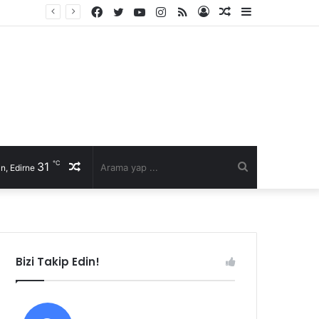
Facebook
Twitter
YouTube
Instagram
RSS
Kayıt
Rastgele
Kenar
li talep
Ol
Makale
Bölmesi
℃
31
Rastgele
Arama
n, Edirne
Makale
yap
...
Bizi Takip Edin!