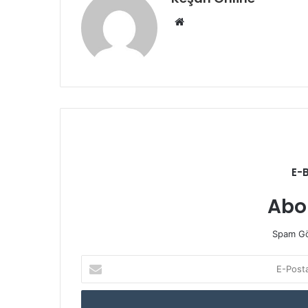
Web
sitesi
E-
Abo
Spam Gö
E-
Posta
adresinizi
giriniz