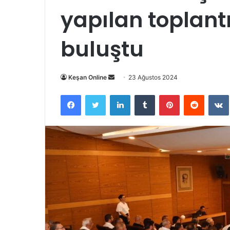
yapılan toplantı
buluştu
Bir
Keşan Online
23 Ağustos 2024
e-
Facebook
Twitter
LinkedIn
Tumblr
Pinterest
Reddit
posta
göndermek