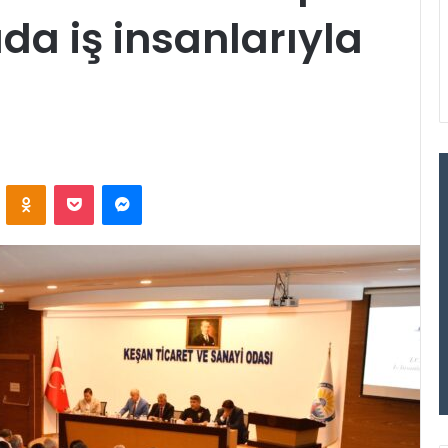
da iş insanlarıyla
VKontakte
Odnoklassniki
Pocket
Messenger