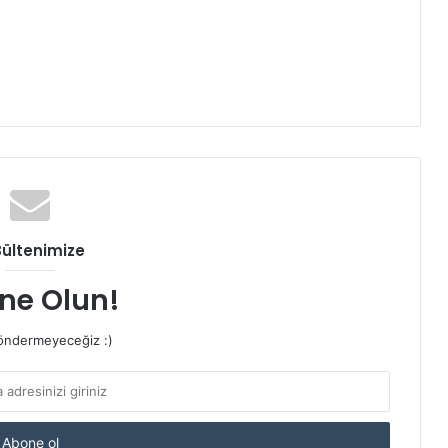
Bültenimize
ne Olun!
ndermeyeceğiz :)