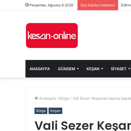
Edirn
Perşembe, Ağustos 6 2026
Son Dakika Haberleri
ANASAYFA
GÜNDEM
KEŞAN
SIYASET
Anasayfa
/
Bölge
/
Vali Sezer Keşan’da basına kapalı
Bölge
Keşan
Vali Sezer Keşa