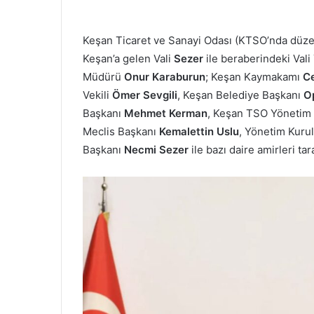
Keşan Ticaret ve Sanayi Odası (KTSO’nda düzenl
Keşan’a gelen Vali
Sezer
ile beraberindeki Vali
Müdürü
Onur Karaburun
; Keşan Kaymakamı
Ce
Vekili
Ömer
Sevgili
, Keşan Belediye Başkanı
O
Başkanı
Mehmet Kerman
, Keşan TSO Yönetim K
Meclis Başkanı
Kemalettin
Uslu
, Yönetim Kuru
Başkanı
Necmi Sezer
ile bazı daire amirleri tar