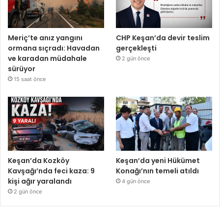
Meriç’te anız yangını
CHP Keşan’da devir teslim
ormana sıçradı: Havadan
gerçekleşti
ve karadan müdahale
2 gün önce
sürüyor
15 saat önce
Keşan’da Kozköy
Keşan’da yeni Hükümet
Kavşağı’nda feci kaza: 9
Konağı’nın temeli atıldı
kişi ağır yaralandı
4 gün önce
2 gün önce