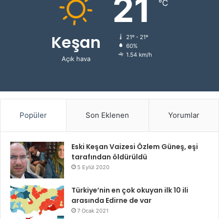
21
℃
Keşan
21º - 21º
60%
1.54 km/h
Açık hava
Popüler
Son Eklenen
Yorumlar
Eski Keşan Vaizesi Özlem Güneş, eşi
tarafından öldürüldü
5 Eylül 2020
Türkiye’nin en çok okuyan ilk 10 ili
arasında Edirne de var
7 Ocak 2021