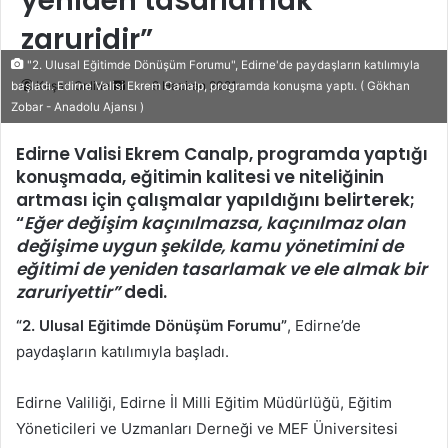
yeniden tasarlamak
zaruridir”
"2. Ulusal Eğitimde Dönüşüm Forumu", Edirne'de paydaşların katılımıyla
Bir
Keşan Online
9 Haziran 2021
başladı. Edirne Valisi Ekrem Canalp, programda konuşma yaptı. ( Gökhan
Zobar - Anadolu Ajansı )
e-
posta
Edirne Valisi
Ekrem Canalp
, programda yaptığı
göndermek
konuşmada, eğitimin kalitesi ve niteliğinin
artması için çalışmalar yapıldığını belirterek;
“
Eğer değişim kaçınılmazsa, kaçınılmaz olan
değişime uygun şekilde, kamu yönetimini de
eğitimi de yeniden tasarlamak ve ele almak bir
zaruriyettir”
dedi.
“2. Ulusal Eğitimde Dönüşüm Forumu”
, Edirne’de
paydaşların katılımıyla başladı.
Edirne Valiliği, Edirne İl Milli Eğitim Müdürlüğü, Eğitim
Yöneticileri ve Uzmanları Derneği ve MEF Üniversitesi