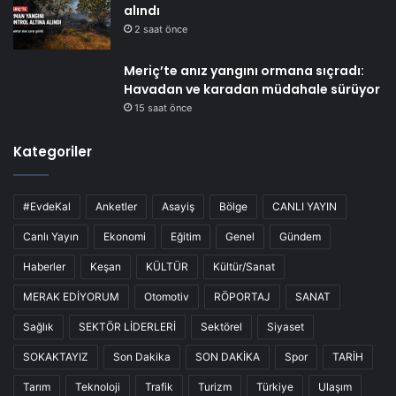
alındı
2 saat önce
Meriç’te anız yangını ormana sıçradı:
Havadan ve karadan müdahale sürüyor
15 saat önce
Kategoriler
#EvdeKal
Anketler
Asayiş
Bölge
CANLI YAYIN
Canlı Yayın
Ekonomi
Eğitim
Genel
Gündem
Haberler
Keşan
KÜLTÜR
Kültür/Sanat
MERAK EDİYORUM
Otomotiv
RÖPORTAJ
SANAT
Sağlık
SEKTÖR LİDERLERİ
Sektörel
Siyaset
SOKAKTAYIZ
Son Dakika
SON DAKİKA
Spor
TARİH
Tarım
Teknoloji
Trafik
Turizm
Türkiye
Ulaşım