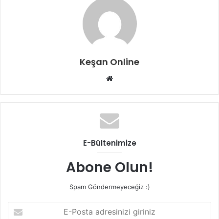
Keşan Online
Web
sitesi
E-Bültenimize
Abone Olun!
Spam Göndermeyeceğiz :)
E-
Posta