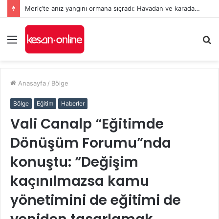
Meriç’te anız yangını ormana sıçradı: Havadan ve karadan müdahale sürüyor
Menü
A
y
...
Anasayfa
/
Bölge
Bölge
Eğitim
Haberler
Vali Canalp “Eğitimde
Dönüşüm Forumu”nda
konuştu: “Değişim
kaçınılmazsa kamu
yönetimini de eğitimi de