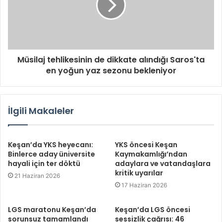
Müsilaj tehlikesinin de dikkate alındığı Saros'ta
en yoğun yaz sezonu bekleniyor
İlgili Makaleler
Keşan’da YKS heyecanı:
YKS öncesi Keşan
Binlerce aday üniversite
Kaymakamlığı’ndan
hayali için ter döktü
adaylara ve vatandaşlara
kritik uyarılar
21 Haziran 2026
17 Haziran 2026
LGS maratonu Keşan’da
Keşan’da LGS öncesi
sorunsuz tamamlandı
sessizlik çağrısı: 46