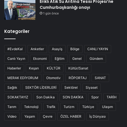
Erikli Atık Su Arıtma Tesisi Projesi’ne
Cumhurbaşkanlığı onayı
1 gün önce
Kategoriler
#EvdeKal
Anketler
Asayiş
Bölge
CANLI YAYIN
Canlı Yayın
Ekonomi
Eğitim
Genel
Gündem
Haberler
Keşan
KÜLTÜR
Kültür/Sanat
MERAK EDİYORUM
Otomotiv
RÖPORTAJ
SANAT
Sağlık
SEKTÖR LİDERLERİ
Sektörel
Siyaset
SOKAKTAYIZ
Son Dakika
SON DAKİKA
Spor
TARİH
Tarım
Teknoloji
Trafik
Turizm
Türkiye
Ulaşım
Video
Yaşam
Çevre
ÖZEL HABER
İş Dünyası