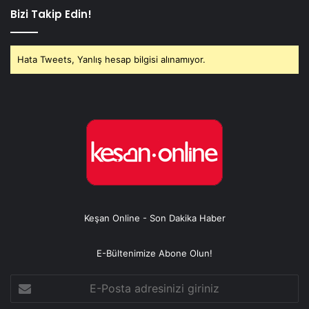
Bizi Takip Edin!
Hata Tweets, Yanlış hesap bilgisi alınamıyor.
Keşan Online - Son Dakika Haber
E-Bültenimize Abone Olun!
E-
Posta