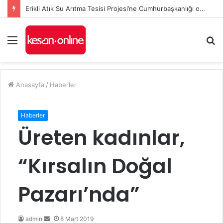
Erikli Atık Su Arıtma Tesisi Projesi’ne Cumhurbaşkanlığı onayı
Menü
A
y
...
Anasayfa
/
Haberler
Haberler
Üreten kadınlar,
“Kırsalın Doğal
Pazarı’nda”
admin
B
8 Mart 2019