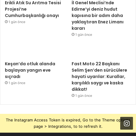
Erikli Atık Su Arıtma Tesisi
İl Genel Meclisi’nde
Projesi’ne
Edirne’yi deniz hudut
Cumhurbaşkanlığı onayı
kapısına bir adım daha
yaklaştıran Enez Limanı
1 gün önce
kararı
1 gün önce
Keşan’da otluk alanda
Fast Moto 22 Başkanı
başlayan yangın eve
Selim Şen’den sürücülere
sıçradı
hayati uyarılar: Kurallar,
karşılıklı saygı ve kaska
1 gün önce
dikkat!
1 gün önce
The Instagram Access Token is expired, Go to the Theme options
page > Integrations, to to refresh it.