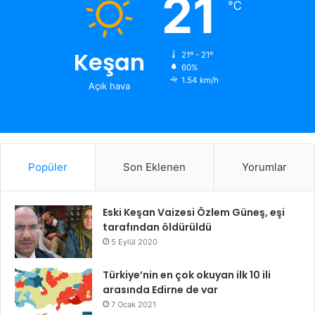
21
℃
Keşan
21º - 21º
60%
1.54 km/h
Açık hava
Popüler
Son Eklenen
Yorumlar
Eski Keşan Vaizesi Özlem Güneş, eşi
tarafından öldürüldü
5 Eylül 2020
Türkiye’nin en çok okuyan ilk 10 ili
arasında Edirne de var
7 Ocak 2021