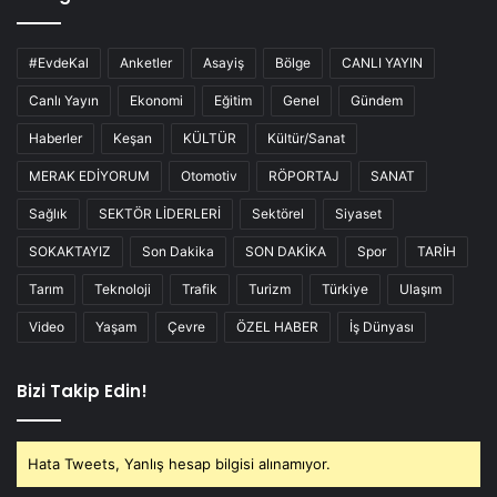
#EvdeKal
Anketler
Asayiş
Bölge
CANLI YAYIN
Canlı Yayın
Ekonomi
Eğitim
Genel
Gündem
Haberler
Keşan
KÜLTÜR
Kültür/Sanat
MERAK EDİYORUM
Otomotiv
RÖPORTAJ
SANAT
Sağlık
SEKTÖR LİDERLERİ
Sektörel
Siyaset
SOKAKTAYIZ
Son Dakika
SON DAKİKA
Spor
TARİH
Tarım
Teknoloji
Trafik
Turizm
Türkiye
Ulaşım
Video
Yaşam
Çevre
ÖZEL HABER
İş Dünyası
Bizi Takip Edin!
Hata Tweets, Yanlış hesap bilgisi alınamıyor.