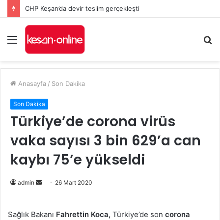
CHP Keşan’da devir teslim gerçekleşti
Menü
A
y
...
Anasayfa
/
Son Dakika
Son Dakika
Türkiye’de corona virüs
vaka sayısı 3 bin 629’a can
kaybı 75’e yükseldi
Bir
admin
26 Mart 2020
e-
posta
Sağlık Bakanı
Fahrettin Koca,
Türkiye’de son
corona
göndermek