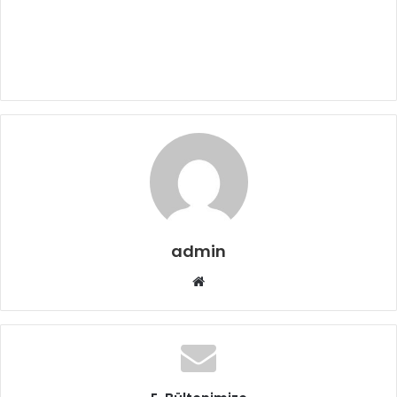
admin
Web
sitesi