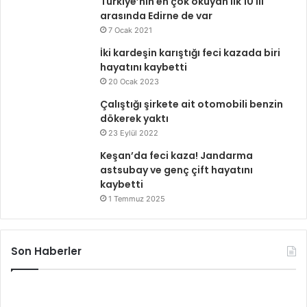
Türkiye’nin en çok okuyan ilk 10 ili
arasında Edirne de var
7 Ocak 2021
İki kardeşin karıştığı feci kazada biri
hayatını kaybetti
20 Ocak 2023
Çalıştığı şirkete ait otomobili benzin
dökerek yaktı
23 Eylül 2022
Keşan’da feci kaza! Jandarma
astsubay ve genç çift hayatını
kaybetti
1 Temmuz 2025
Son Haberler