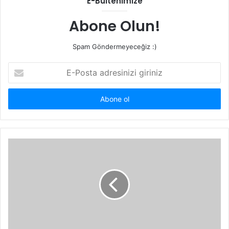
E-Bültenimize
Abone Olun!
Spam Göndermeyeceğiz :)
E-
Posta
adresinizi
giriniz