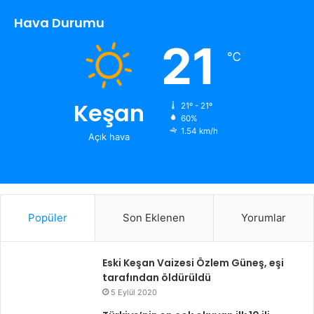
Hava Durumu
21
℃
Keşan
21º - 21º
60%
1.54 km/h
Açık hava
Popüler
Son Eklenen
Yorumlar
Eski Keşan Vaizesi Özlem Güneş, eşi
tarafından öldürüldü
5 Eylül 2020