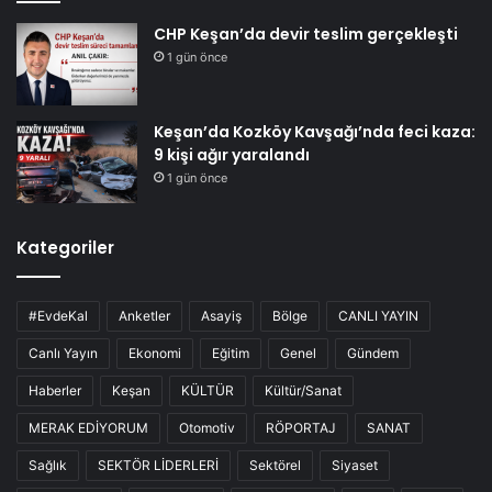
CHP Keşan’da devir teslim gerçekleşti
1 gün önce
Keşan’da Kozköy Kavşağı’nda feci kaza:
9 kişi ağır yaralandı
1 gün önce
Kategoriler
#EvdeKal
Anketler
Asayiş
Bölge
CANLI YAYIN
Canlı Yayın
Ekonomi
Eğitim
Genel
Gündem
Haberler
Keşan
KÜLTÜR
Kültür/Sanat
MERAK EDİYORUM
Otomotiv
RÖPORTAJ
SANAT
Sağlık
SEKTÖR LİDERLERİ
Sektörel
Siyaset