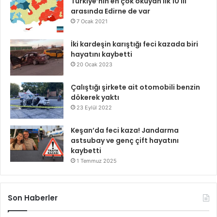
Türkiye’nin en çok okuyan ilk 10 ili
arasında Edirne de var
7 Ocak 2021
İki kardeşin karıştığı feci kazada biri
hayatını kaybetti
20 Ocak 2023
Çalıştığı şirkete ait otomobili benzin
dökerek yaktı
23 Eylül 2022
Keşan’da feci kaza! Jandarma
astsubay ve genç çift hayatını
kaybetti
1 Temmuz 2025
Son Haberler