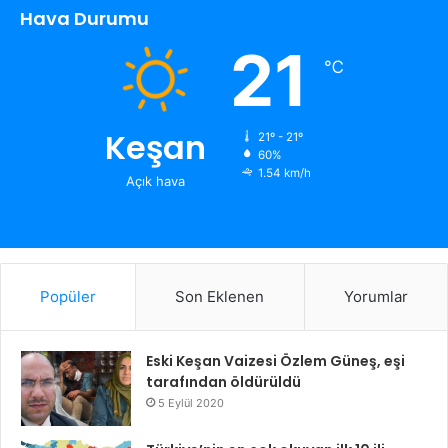
Hava Durumu
21
℃
Keşan
21º - 21º
60%
1.54 km/h
Açık hava
Popüler
Son Eklenen
Yorumlar
Eski Keşan Vaizesi Özlem Güneş, eşi
tarafından öldürüldü
5 Eylül 2020