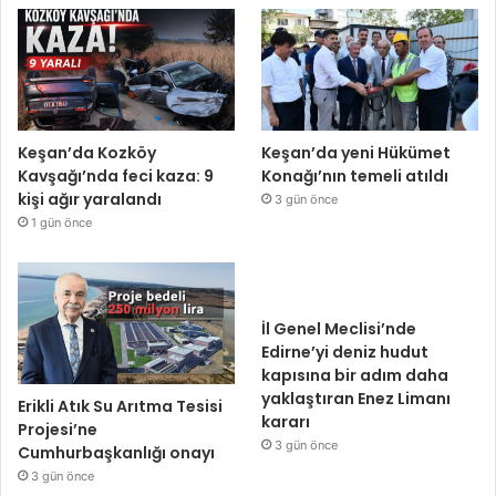
Keşan’da Kozköy
Keşan’da yeni Hükümet
Kavşağı’nda feci kaza: 9
Konağı’nın temeli atıldı
kişi ağır yaralandı
3 gün önce
1 gün önce
İl Genel Meclisi’nde
Edirne’yi deniz hudut
kapısına bir adım daha
yaklaştıran Enez Limanı
Erikli Atık Su Arıtma Tesisi
kararı
Projesi’ne
3 gün önce
Cumhurbaşkanlığı onayı
3 gün önce