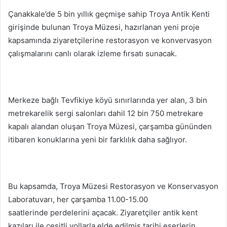
posta
Çanakkale’de 5 bin yıllık geçmişe sahip Troya Antik Kenti
göndermek
girişinde bulunan Troya Müzesi, hazırlanan yeni proje
kapsamında ziyaretçilerine restorasyon ve konvervasyon
çalışmalarını canlı olarak izleme fırsatı sunacak.
Merkeze bağlı Tevfikiye köyü sınırlarında yer alan, 3 bin
metrekarelik sergi salonları dahil 12 bin 750 metrekare
kapalı alandan oluşan Troya Müzesi, çarşamba gününden
itibaren konuklarına yeni bir farklılık daha sağlıyor.
Bu kapsamda, Troya Müzesi Restorasyon ve Konservasyon
Laboratuvarı, her çarşamba 11.00-15.00
saatlerinde perdelerini açacak. Ziyaretçiler antik kent
kazıları ile çeşitli yollarla elde edilmiş tarihi eserlerin