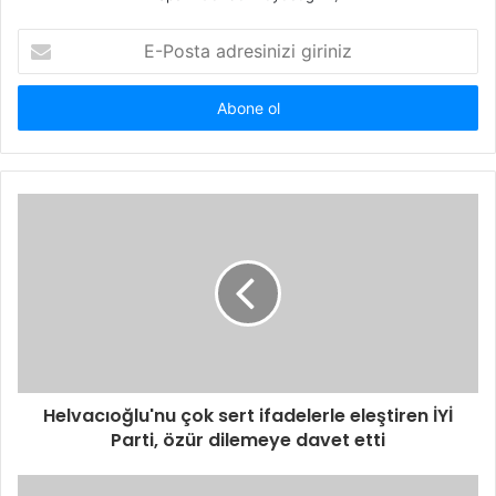
E-
Posta
adresinizi
giriniz
Helvacıoğlu'nu çok sert ifadelerle eleştiren İYİ
Parti, özür dilemeye davet etti