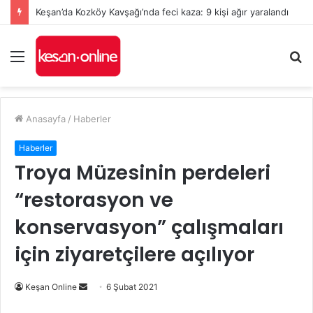
Keşan’da Kozköy Kavşağı’nda feci kaza: 9 kişi ağır yaralandı
Menü
A
y
...
Anasayfa
/
Haberler
Haberler
Troya Müzesinin perdeleri
“restorasyon ve
konservasyon” çalışmaları
için ziyaretçilere açılıyor
Bir
Keşan Online
6 Şubat 2021
e-