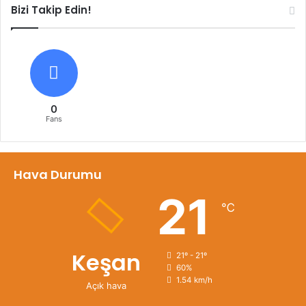
Bizi Takip Edin!
0
Fans
Hava Durumu
21
℃
Keşan
21º - 21º
60%
1.54 km/h
Açık hava