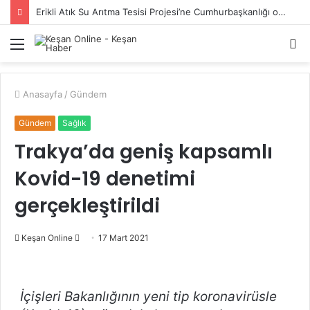
Erikli Atık Su Arıtma Tesisi Projesi’ne Cumhurbaşkanlığı onayı
Menü
A
y
...
Anasayfa
/
Gündem
Gündem
Sağlık
Trakya’da geniş kapsamlı
Kovid-19 denetimi
gerçekleştirildi
Bir
Keşan Online
17 Mart 2021
e-
posta
göndermek
İçişleri Bakanlığının yeni tip koronavirüsle