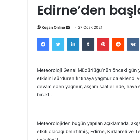
Edirne’den başl
Bir
Keşan Online
27 Ocak 2021
e-
Facebook
Twitter
LinkedIn
Tumblr
Pinterest
Reddit
posta
göndermek
Meteoroloji Genel Müdürlüğü’nün önceki gün ya
etkisini sürdüren fırtınaya yağmur da eklendi v
devam eden yağmur, akşam saatlerinde, hava sıc
bıraktı.
Meteorolojiden bugün yapılan açıklamada, akşa
etkili olacağı belirtilmiş; Edirne, Kırklareli ve
uyarılmıştı.