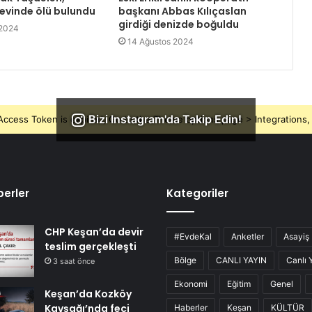
 evinde ölü bulundu
başkanı Abbas Kılıçaslan
girdiği denizde boğuldu
 2024
14 Ağustos 2024
Bizi Instagram'da Takip Edin!
ccess Token is expired, Go to the Theme options page > Integrations, t
erler
Kategoriler
CHP Keşan’da devir
#EvdeKal
Anketler
Asayiş
teslim gerçekleşti
Bölge
CANLI YAYIN
Canlı 
3 saat önce
Ekonomi
Eğitim
Genel
Keşan’da Kozköy
Kavşağı’nda feci
Haberler
Keşan
KÜLTÜR