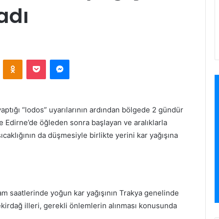
adı
VKontakte
Odnoklassniki
Pocket
Messenger
ptığı “lodos” uyarılarının ardından bölgede 2 gündür
e Edirne’de öğleden sonra başlayan ve aralıklarla
aklığının da düşmesiyle birlikte yerini kar yağışına
m saatlerinde yoğun kar yağışının Trakya genelinde
 Tekirdağ illeri, gerekli önlemlerin alınması konusunda