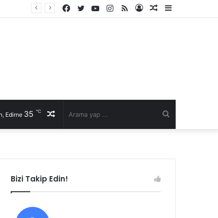
Facebook
Twitter
YouTube
Instagram
RSS
Kayıt
Rastgele
Kenar
Ol
Makale
Bölmesi
℃
35
Rastgele
Arama
, Edirne
Makale
yap
...
Bizi Takip Edin!