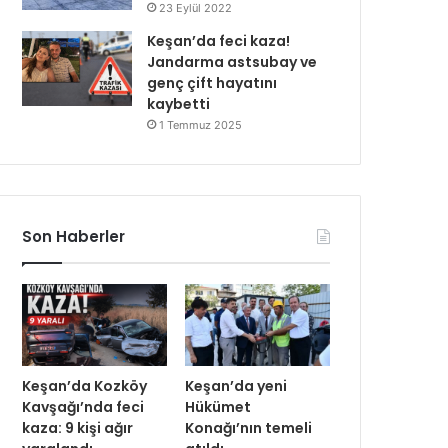
23 Eylül 2022
Keşan’da feci kaza!
Jandarma astsubay ve
genç çift hayatını
kaybetti
1 Temmuz 2025
Son Haberler
Keşan’da Kozköy
Keşan’da yeni
Kavşağı’nda feci
Hükümet
kaza: 9 kişi ağır
Konağı’nın temeli