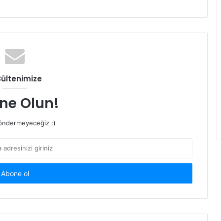
Bültenimize
ne Olun!
ndermeyeceğiz :)