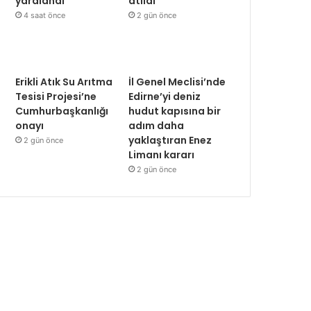
yaralandı
atıldı
4 saat önce
2 gün önce
Erikli Atık Su Arıtma
İl Genel Meclisi’nde
Tesisi Projesi’ne
Edirne’yi deniz
Cumhurbaşkanlığı
hudut kapısına bir
onayı
adım daha
yaklaştıran Enez
2 gün önce
Limanı kararı
2 gün önce