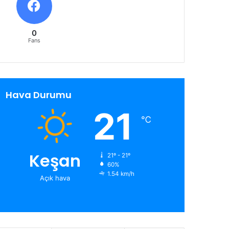
0
Fans
Hava Durumu
21
℃
Keşan
21º - 21º
60%
1.54 km/h
Açık hava