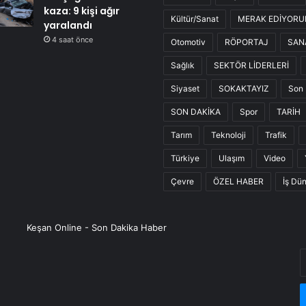
kaza: 9 kişi ağır
Kültür/Sanat
MERAK EDİYOR
yaralandı
4 saat önce
Otomotiv
RÖPORTAJ
SAN
Sağlık
SEKTÖR LİDERLERİ
Siyaset
SOKAKTAYIZ
Son 
SON DAKİKA
Spor
TARİH
Tarım
Teknoloji
Trafik
Türkiye
Ulaşım
Video
Çevre
ÖZEL HABER
İş Dü
Keşan Online - Son Dakika Haber
E
P
a
g