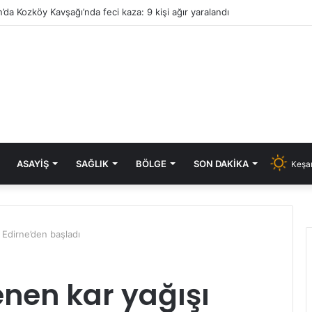
’da Kozköy Kavşağı’nda feci kaza: 9 kişi ağır yaralandı
ASAYIŞ
SAĞLIK
BÖLGE
SON DAKIKA
Keşan
 Edirne’den başladı
nen kar yağışı