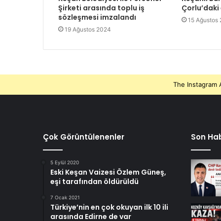
Şirketi arasında toplu iş
Çorlu’daki
sözleşmesi imzalandı
15 Ağustos
19 Ağustos 2024
The Instagram A
Çok Görüntülenenler
Son Hab
5 Eylül 2020
Eski Keşan Vaizesi Özlem Güneş,
eşi tarafından öldürüldü
7 Ocak 2021
Türkiye’nin en çok okuyan ilk 10 ili
arasında Edirne de var