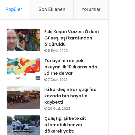
Popüler
Son Eklenen
Yorumlar
Eski Keşan Vaizesi Özlem
Güneş, eşi tarafından
öldürüldü
5 Eylül 2020
Türkiye’nin en çok
okuyan ilk 10 ili arasında
Edirne de var
7 Ocak 2021
İki kardeşin karıştığı feci
kazada biri hayatını
kaybetti
20 Ocak 2023
Çalıştığı şirkete ait
otomobili benzin
dökerek yaktı