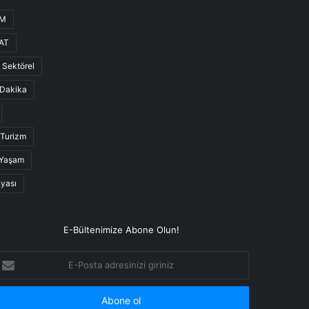
UM
AT
Sektörel
Dakika
Turizm
Yaşam
nyası
E-Bültenimize Abone Olun!
-
osta
dresinizi
iriniz