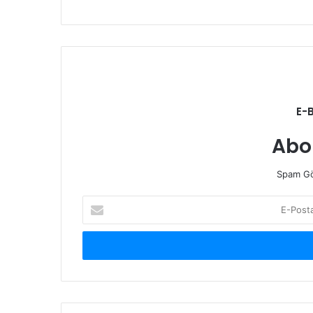
E-
Abo
Spam Gö
E-
Posta
adresinizi
giriniz