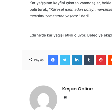
Kar yağışının keyfini çıkaran vatandaşlar, bekl
belirterek,
“Küresel ısınmadan dolayı mevsimler
mevsimi zamanında yaşarız.”
dedi.
Edirne’de kar yağışı etkili oluyor. Belediye ekip
Facebook
Twitter
LinkedIn
Tumblr
Pint
Paylaş
Keşan Online
Web
sitesi