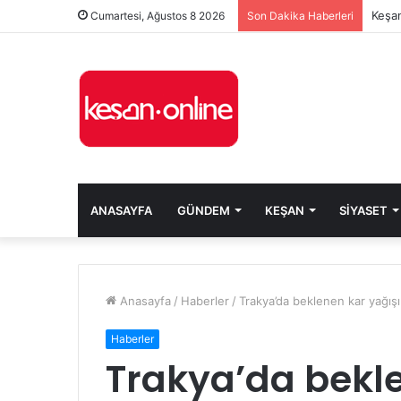
Keşan
Cumartesi, Ağustos 8 2026
Son Dakika Haberleri
ANASAYFA
GÜNDEM
KEŞAN
SIYASET
Anasayfa
/
Haberler
/
Trakya’da beklenen kar yağışı
Haberler
Trakya’da bekle