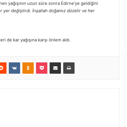
enen yağışının uzun süre sonra Edirne’ye geldiğini
 yer değiştirdi. İnşallah doğamız düzelir ve her
leri de kar yağışına karşı önlem aldı.
erest
Reddit
VKontakte
Odnoklassniki
Pocket
E-Posta ile paylaş
Yazdır