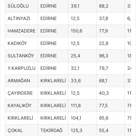
SÜLOĞLU
EDİRNE
39,1
88,2
33,
ALTINYAZI
EDİRNE
12,5
37,8
6,6
HAMZADERE
EDİRNE
150,6
77,9
119
KADIKÖY
EDİRNE
12,5
22,8
10,
SULTANKÖY
EDİRNE
25,4
96,3
18,
Y.KARPUZLU
EDİRNE
32,1
79,7
24,
ARMAĞAN
KIRKLARELİ
33,6
68,1
33,
ÇAYIRDERE
KIRKLARELİ
12,5
40,3
11,6
KAYALIKÖY
KIRKLARELİ
111,8
77,5
78,
KIRKLARELİ
KIRKLARELİ
104,1
95,6
79,
ÇOKAL
TEKİRDAĞ
125,3
55,4
111,