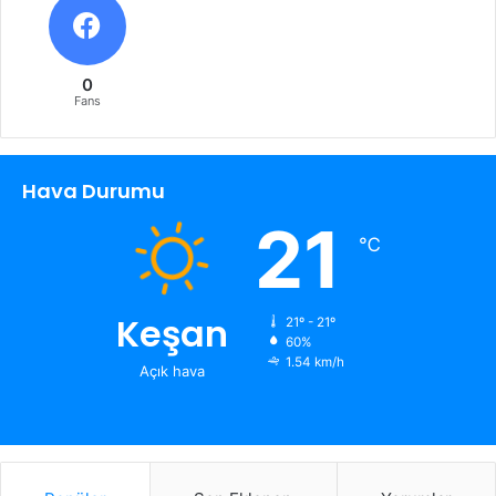
0
Fans
Hava Durumu
21
℃
Keşan
21º - 21º
60%
1.54 km/h
Açık hava