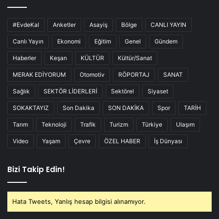
#EvdeKal
Anketler
Asayiş
Bölge
CANLI YAYIN
Canlı Yayın
Ekonomi
Eğitim
Genel
Gündem
Haberler
Keşan
KÜLTÜR
Kültür/Sanat
MERAK EDİYORUM
Otomotiv
RÖPORTAJ
SANAT
Sağlık
SEKTÖR LİDERLERİ
Sektörel
Siyaset
SOKAKTAYIZ
Son Dakika
SON DAKİKA
Spor
TARİH
Tarım
Teknoloji
Trafik
Turizm
Türkiye
Ulaşım
Video
Yaşam
Çevre
ÖZEL HABER
İş Dünyası
Bizi Takip Edin!
Hata Tweets, Yanlış hesap bilgisi alınamıyor.