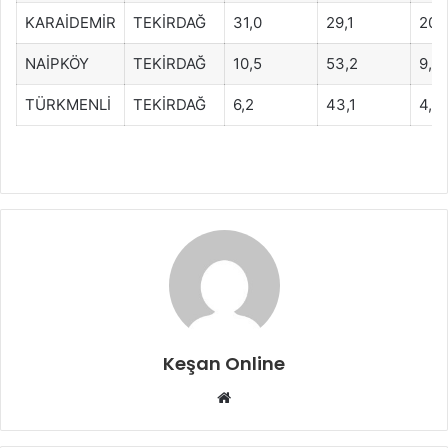
KARAİDEMİR
TEKİRDAĞ
31,0
29,1
20,
NAİPKÖY
TEKİRDAĞ
10,5
53,2
9,3
TÜRKMENLİ
TEKİRDAĞ
6,2
43,1
4,7
Keşan Online
Web
sitesi