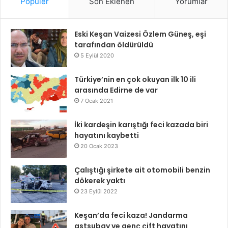
Popüler
Son Eklenen
Yorumlar
Eski Keşan Vaizesi Özlem Güneş, eşi
tarafından öldürüldü
5 Eylül 2020
Türkiye’nin en çok okuyan ilk 10 ili
arasında Edirne de var
7 Ocak 2021
İki kardeşin karıştığı feci kazada biri
hayatını kaybetti
20 Ocak 2023
Çalıştığı şirkete ait otomobili benzin
dökerek yaktı
23 Eylül 2022
Keşan’da feci kaza! Jandarma
astsubay ve genç çift hayatını