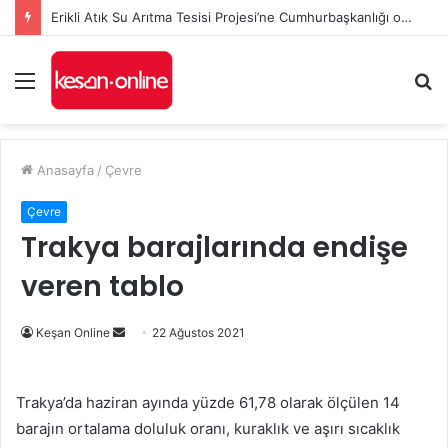
Erikli Atık Su Arıtma Tesisi Projesi’ne Cumhurbaşkanlığı onayı
Menü
A
y
...
Anasayfa
/
Çevre
Çevre
Trakya barajlarında endişe
veren tablo
Bir
Keşan Online
22 Ağustos 2021
e-
posta
Trakya’da haziran ayında yüzde 61,78 olarak ölçülen 14
göndermek
barajın ortalama doluluk oranı, kuraklık ve aşırı sıcaklık