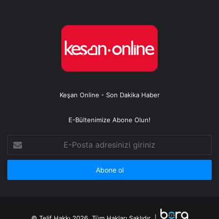
Keşan Online - Son Dakika Haber
E-Bültenimize Abone Olun!
E-
Posta
adresinizi
giriniz
© Telif Hakkı 2026, Tüm Hakları Saklıdır |