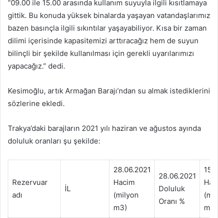
“09.00 ile 15.00 arasında kullanım suyuyla ilgili kısıtlamaya
gittik. Bu konuda yüksek binalarda yaşayan vatandaşlarımız
bazen basınçla ilgili sıkıntılar yaşayabiliyor. Kısa bir zaman
dilimi içerisinde kapasitemizi arttıracağız hem de suyun
bilinçli bir şekilde kullanılması için gerekli uyarılarımızı
yapacağız.” dedi.
Kesimoğlu, artık Armağan Barajı’ndan su almak istediklerini
sözlerine ekledi.
Trakya’daki barajların 2021 yılı haziran ve ağustos ayında
doluluk oranları şu şekilde:
28.06.2021
15.
28.06.2021
Rezervuar
Hacim
Hac
İL
Doluluk
adı
(milyon
(mi
Oranı %
m3)
m3)