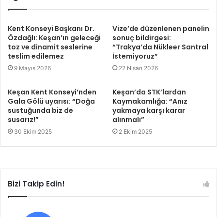
Kent Konseyi Başkanı Dr.
Vize’de düzenlenen panelin
Özdağlı: Keşan’ın geleceği
sonuç bildirgesi:
toz ve dinamit seslerine
“Trakya’da Nükleer Santral
teslim edilemez
İstemiyoruz”
9 Mayıs 2026
22 Nisan 2026
Keşan Kent Konseyi’nden
Keşan’da STK’lardan
Gala Gölü uyarısı: “Doğa
Kaymakamlığa: “Anız
sustuğunda biz de
yakmaya karşı karar
susarız!”
alınmalı”
30 Ekim 2025
2 Ekim 2025
Bizi Takip Edin!