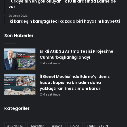
Türkiye’nin en çok okuyan ilk 10 ili arasında Edirne de
var
20 Ocak 2023
İki kardeşin karıştığı feci kazada biri hayatını kaybetti
Son Haberler
Erikli Atık Su Arıtma Tesisi Projesi’ne
Cumhurbaşkanlığı onayı
4 saat önce
İl Genel Meclisi’nde Edirne’yi deniz
hudut kapısına bir adım daha
yaklaştıran Enez Limanı kararı
4 saat önce
Kategoriler
#EvdeKal
Anketler
Asayiş
Bölge
CANLI YAYIN