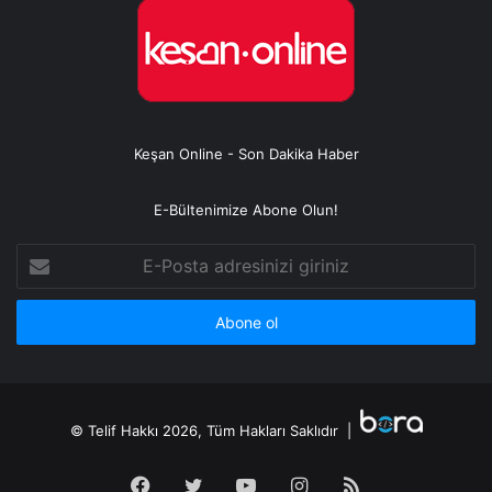
Keşan Online - Son Dakika Haber
E-Bültenimize Abone Olun!
E-
Posta
adresinizi
giriniz
© Telif Hakkı 2026, Tüm Hakları Saklıdır |
Facebook
Twitter
YouTube
Instagram
RSS