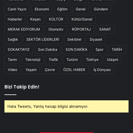
Canlı Yayın
Ekonomi
Eğitim
Genel
Gündem
Haberler
Keşan
KÜLTÜR
Kültür/Sanat
MERAK EDİYORUM
Otomotiv
RÖPORTAJ
SANAT
Sağlık
SEKTÖR LİDERLERİ
Sektörel
Siyaset
SOKAKTAYIZ
Son Dakika
SON DAKİKA
Spor
TARİH
Tarım
Teknoloji
Trafik
Turizm
Türkiye
Ulaşım
Video
Yaşam
Çevre
ÖZEL HABER
İş Dünyası
Bizi Takip Edin!
Hata Tweets, Yanlış hesap bilgisi alınamıyor.