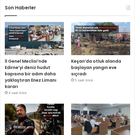
Son Haberler
İl Genel Meclisi’nde
Keşan’da otluk alanda
Edirne’yi deniz hudut
başlayan yangın eve
kapısına bir adım daha
sıçradı
yaklaştıran Enez Limanı
5 saat önce
kararı
4 saat önce