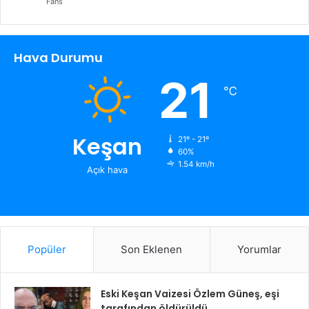
Fans
Hava Durumu
21
℃
Keşan
21º - 21º
60%
1.54 km/h
Açık hava
Popüler
Son Eklenen
Yorumlar
Eski Keşan Vaizesi Özlem Güneş, eşi
tarafından öldürüldü