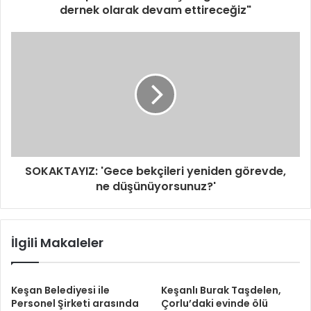
g
dernek olarak devam ettireceğiz"
i
r
i
n
i
z
SOKAKTAYIZ: 'Gece bekçileri yeniden görevde,
ne düşünüyorsunuz?'
İlgili Makaleler
Keşan Belediyesi ile
Keşanlı Burak Taşdelen,
Personel Şirketi arasında
Çorlu’daki evinde ölü