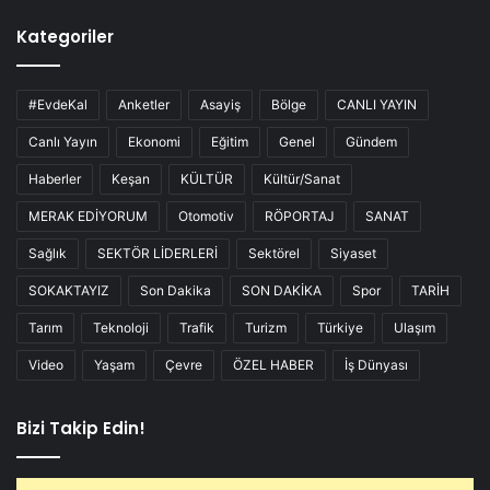
Kategoriler
#EvdeKal
Anketler
Asayiş
Bölge
CANLI YAYIN
Canlı Yayın
Ekonomi
Eğitim
Genel
Gündem
Haberler
Keşan
KÜLTÜR
Kültür/Sanat
MERAK EDİYORUM
Otomotiv
RÖPORTAJ
SANAT
Sağlık
SEKTÖR LİDERLERİ
Sektörel
Siyaset
SOKAKTAYIZ
Son Dakika
SON DAKİKA
Spor
TARİH
Tarım
Teknoloji
Trafik
Turizm
Türkiye
Ulaşım
Video
Yaşam
Çevre
ÖZEL HABER
İş Dünyası
Bizi Takip Edin!