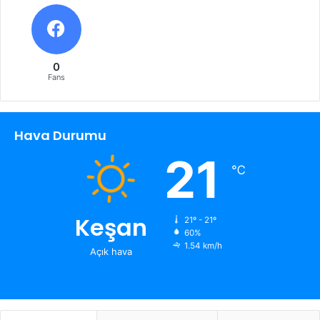
0
Fans
Hava Durumu
21
℃
Keşan
21º - 21º
60%
1.54 km/h
Açık hava