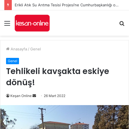
Erikli Atık Su Arıtma Tesisi Projesi’ne Cumhurbaşkanlığı onayı
Menü
A
y
...
Anasayfa
/
Genel
Genel
Tehlikeli kavşakta eskiye
dönüş!
Bir
Keşan Online
26 Mart 2022
e-
posta
göndermek