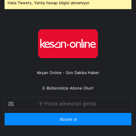
Hata Tweets, Yanlış hesap bilgisi alınamıyor.
Keşan Online - Son Dakika Haber
E-Bültenimize Abone Olun!
E-
Posta
adresinizi
giriniz