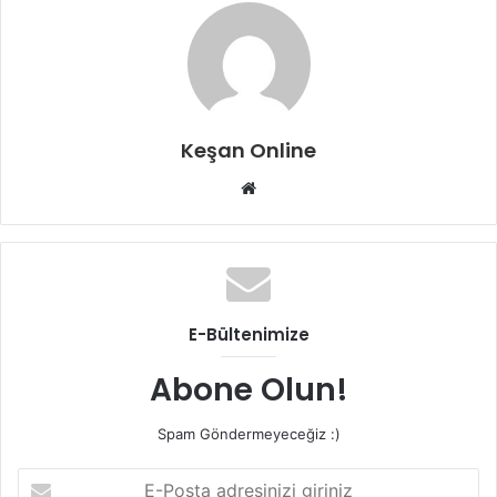
Keşan Online
Web
sitesi
E-Bültenimize
Abone Olun!
Spam Göndermeyeceğiz :)
E-