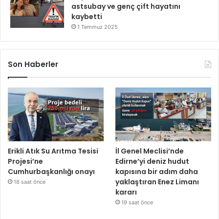
astsubay ve genç çift hayatını
kaybetti
1 Temmuz 2025
Son Haberler
Erikli Atık Su Arıtma Tesisi
İl Genel Meclisi’nde
Projesi’ne
Edirne’yi deniz hudut
Cumhurbaşkanlığı onayı
kapısına bir adım daha
yaklaştıran Enez Limanı
18 saat önce
kararı
19 saat önce