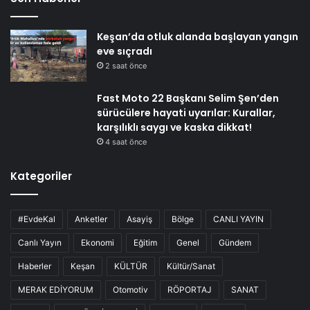
Keşan’da otluk alanda başlayan yangın
eve sıçradı
2 saat önce
Fast Moto 22 Başkanı Selim Şen’den
sürücülere hayati uyarılar: Kurallar,
karşılıklı saygı ve kaska dikkat!
4 saat önce
Kategoriler
#EvdeKal
Anketler
Asayiş
Bölge
CANLI YAYIN
Canlı Yayın
Ekonomi
Eğitim
Genel
Gündem
Haberler
Keşan
KÜLTÜR
Kültür/Sanat
MERAK EDİYORUM
Otomotiv
RÖPORTAJ
SANAT