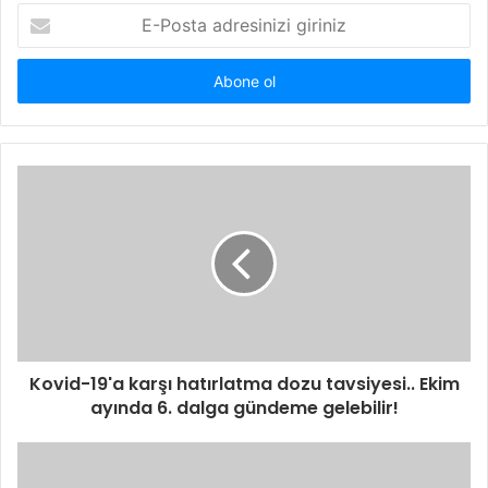
E-
Posta
adresinizi
giriniz
Kovid-19'a karşı hatırlatma dozu tavsiyesi.. Ekim
ayında 6. dalga gündeme gelebilir!