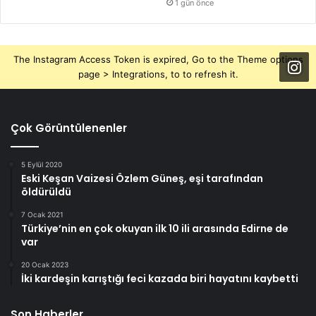
1 gün önce
The Instagram Access Token is expired, Go to the Theme options
page > Integrations, to to refresh it.
Çok Görüntülenenler
5 Eylül 2020
Eski Keşan Vaizesi Özlem Güneş, eşi tarafından
öldürüldü
7 Ocak 2021
Türkiye’nin en çok okuyan ilk 10 ili arasında Edirne de
var
20 Ocak 2023
İki kardeşin karıştığı feci kazada biri hayatını kaybetti
Son Haberler