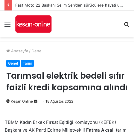
Fast Moto 22 Başkanı Selim Şen’den sürücülere hayati uyarılar: Kurallar, karşılıklı saygı ve kaska dikkat!
Menü
A
y
...
Anasayfa
/
Genel
Genel
Tarım
Tarımsal elektrik bedeli sıfır
faizli kredi kapsamına alındı
Bir
Keşan Online
18 Ağustos 2022
e-
posta
TBMM Kadın Erkek Fırsat Eşitliği Komisyonu (KEFEK)
göndermek
Başkanı ve AK Parti Edirne Milletvekili
Fatma Aksal
; tarım