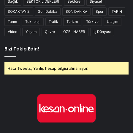
Sağlık
SEKTÖR LİDERLERİ
Sektörel
Siyaset
SOKAKTAYIZ
Son Dakika
SON DAKİKA
Spor
TARİH
Tarım
Teknoloji
Trafik
Turizm
Türkiye
Ulaşım
Video
Yaşam
Çevre
ÖZEL HABER
İş Dünyası
Bizi Takip Edin!
Hata Tweets, Yanlış hesap bilgisi alınamıyor.