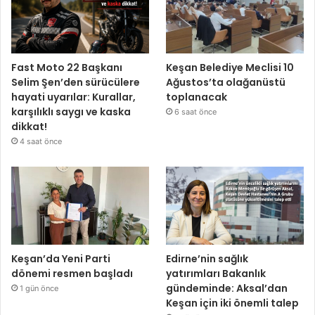
Fast Moto 22 Başkanı
Keşan Belediye Meclisi 10
Selim Şen’den sürücülere
Ağustos’ta olağanüstü
hayati uyarılar: Kurallar,
toplanacak
karşılıklı saygı ve kaska
6 saat önce
dikkat!
4 saat önce
Keşan’da Yeni Parti
Edirne’nin sağlık
dönemi resmen başladı
yatırımları Bakanlık
gündeminde: Aksal’dan
1 gün önce
Keşan için iki önemli talep