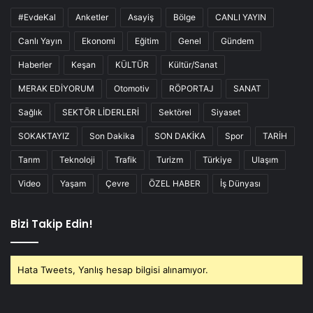
#EvdeKal
Anketler
Asayiş
Bölge
CANLI YAYIN
Canlı Yayın
Ekonomi
Eğitim
Genel
Gündem
Haberler
Keşan
KÜLTÜR
Kültür/Sanat
MERAK EDİYORUM
Otomotiv
RÖPORTAJ
SANAT
Sağlık
SEKTÖR LİDERLERİ
Sektörel
Siyaset
SOKAKTAYIZ
Son Dakika
SON DAKİKA
Spor
TARİH
Tarım
Teknoloji
Trafik
Turizm
Türkiye
Ulaşım
Video
Yaşam
Çevre
ÖZEL HABER
İş Dünyası
Bizi Takip Edin!
Hata Tweets, Yanlış hesap bilgisi alınamıyor.