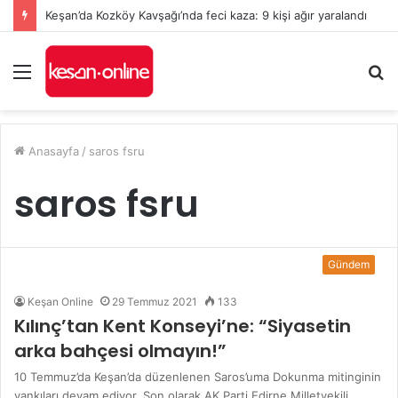
Keşan’da Kozköy Kavşağı’nda feci kaza: 9 kişi ağır yaralandı
Menü
A
y
...
Anasayfa
/
saros fsru
saros fsru
Gündem
Keşan Online
29 Temmuz 2021
133
Kılınç’tan Kent Konseyi’ne: “Siyasetin
arka bahçesi olmayın!”
10 Temmuz’da Keşan’da düzenlenen Saros’uma Dokunma mitinginin
yankıları devam ediyor. Son olarak AK Parti Edirne Milletvekili