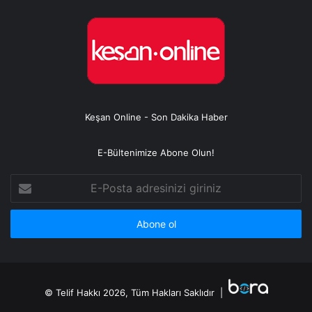
Keşan Online - Son Dakika Haber
E-Bültenimize Abone Olun!
E-
Posta
adresinizi
giriniz
© Telif Hakkı 2026, Tüm Hakları Saklıdır |