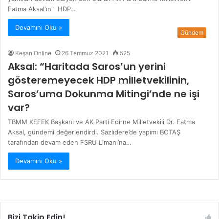
Fatma Aksal‘ın ” HDP…
Devamını Oku »
Gündem
Keşan Online
26 Temmuz 2021
525
Aksal: “Haritada Saros’un yerini
gösteremeyecek HDP milletvekilinin,
Saros’uma Dokunma Mitingi’nde ne işi
var?
TBMM KEFEK Başkanı ve AK Parti Edirne Milletvekili Dr. Fatma
Aksal, gündemi değerlendirdi. Sazlıdere’de yapımı BOTAŞ
tarafından devam eden FSRU Limanı’na…
Devamını Oku »
Bizi Takip Edin!