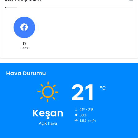
0
Fans
Hava Durumu
21
℃
Keşan
21º - 21º
60%
1.54 km/h
Açık hava