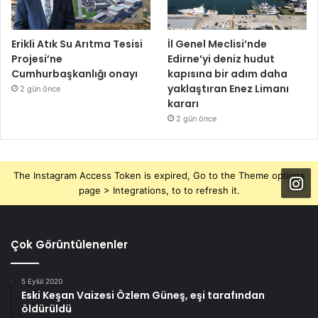
Erikli Atık Su Arıtma Tesisi
İl Genel Meclisi’nde
Projesi’ne
Edirne’yi deniz hudut
Cumhurbaşkanlığı onayı
kapısına bir adım daha
yaklaştıran Enez Limanı
2 gün önce
kararı
2 gün önce
The Instagram Access Token is expired, Go to the Theme options
page > Integrations, to to refresh it.
Çok Görüntülenenler
5 Eylül 2020
Eski Keşan Vaizesi Özlem Güneş, eşi tarafından
öldürüldü